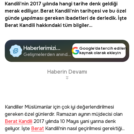
Kandili
'nin 2017 yılında hangi tarihe denk geldiği
merak ediliyor.
Berat
Kandili'nin tarihçesi ve bu özel
günde yapılması gereken ibadetleri de derledik. İşte
Berat Kandili hakkındaki tüm bilgiler...
Haberlerimizi
Google’da tercih edilen
kaynak olarak ekleyin
Google'da Takip
Gelişmelerden anında
haberdar olun.
Edin
Haberin Devamı
Kandiller Müslümanlar için çok iyi değerlendirilmesi
gereken özel günlerdir. Ramazan ayının müjdecisi olan
Berat Kandili
2017 yılında 10 Mayıs yani yarına denk
geliyor. İşte
Berat
Kandili'nin nasıl geçirilmesi gerektiği...