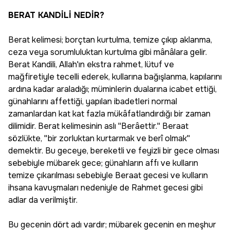
BERAT KANDİLİ NEDİR?
Berat kelimesi; borçtan kurtulma, temize çıkıp aklanma,
ceza veya sorumluluktan kurtulma gibi mânâlara gelir.
Berat Kandili, Allah'ın ekstra rahmet, lütuf ve
mağfiretiyle tecelli ederek, kullarına bağışlanma, kapılarını
ardına kadar araladığı; müminlerin dualarına icabet ettiği,
günahlarını affettiği, yapılan ibadetleri normal
zamanlardan kat kat fazla mükâfatlandırdığı bir zaman
dilimidir. Berat kelimesinin aslı ''Berâettir.'' Beraat
sözlükte, ''bir zorluktan kurtarmak ve berî olmak''
demektir. Bu geceye, bereketli ve feyizli bir gece olması
sebebiyle mübarek gece; günahların affı ve kulların
temize çıkarılması sebebiyle Beraat gecesi ve kulların
ihsana kavuşmaları nedeniyle de Rahmet gecesi gibi
adlar da verilmiştir.
Bu gecenin dört adı vardır; mübarek gecenin en meşhur