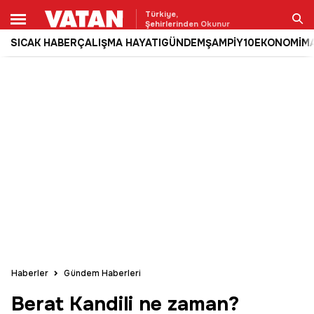
Türkiye,
Şehirlerinden Okunur
SICAK HABER
ÇALIŞMA HAYATI
GÜNDEM
ŞAMPİY10
EKONOMİ
M
Ara
Haberler
Gündem Haberleri
Berat Kandili ne zaman?