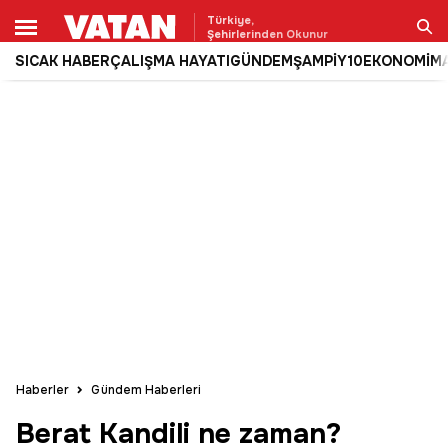
Türkiye,
Şehirlerinden Okunur
SICAK HABER
ÇALIŞMA HAYATI
GÜNDEM
ŞAMPİY10
EKONOMİ
M
Ara
Haberler
Gündem Haberleri
Berat Kandili ne zaman?