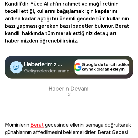
Kandili
’dir. Yüce Allah’ın rahmet ve mağfiretinin
tecelli ettiği, kullarını bağışlamak için kapılarını
ardına kadar açtığı bu önemli gecede tüm kullarının
bazı yapması gereken bazı ibadetler bulunur. Berat
kandili hakkında tüm merak ettiğiniz detayları
haberimizden öğrenebilirsiniz.
Haberlerimizi
Google’da tercih edilen
kaynak olarak ekleyin
Google'da Takip
Gelişmelerden anında
haberdar olun.
Edin
Haberin Devamı
Müminlerin
Berat
gecesinde ellerini semaya doğrultarak
günahlarının affedilmesini beklemelidirler. Berat Gecesi