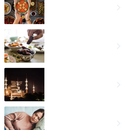
Arda Türkmen'den ilk
iftar menüsü! ‘İftara
ne yapsam?’
diyenlere lezzetli
iftar menüsü!
2022 iftar vakitleri!
İstanbul, Ankara,
İzmir’de iftar saat
kaçta? Oruç saat
kaçta açılacak?
İstanbul, Ankara,
İstanbul’da ezan
İzmir iftar saati!
kaçta okunuyor?
İftara ne kadar kaldı?
Orucun ilk günü
İstanbul’da ilçe ilçe
iftar saati!
Adet olunca oruç
bozulur mu? Niyet