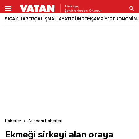
Türkiye,
Şehirlerinden Okunur
SICAK HABER
ÇALIŞMA HAYATI
GÜNDEM
ŞAMPİY10
EKONOMİ
M
Ara
Haberler
Gündem Haberleri
Ekmeği sirkeyi alan oraya