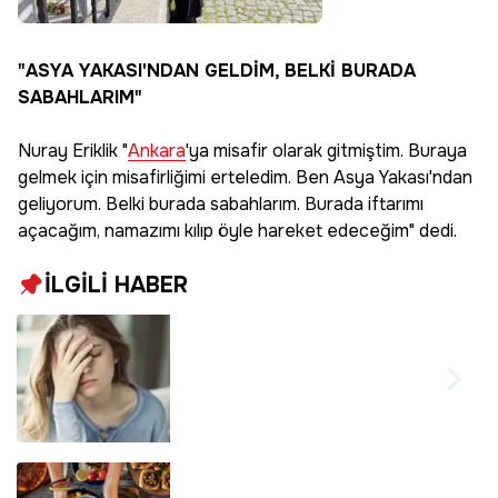
"ASYA YAKASI'NDAN GELDİM, BELKİ BURADA
SABAHLARIM"
Nuray Eriklik "
Ankara
'ya misafir olarak gitmiştim. Buraya
gelmek için misafirliğimi erteledim. Ben Asya Yakası'ndan
geliyorum. Belki burada sabahlarım. Burada iftarımı
açacağım, namazımı kılıp öyle hareket edeceğim" dedi.
İLGİLİ HABER
Oruçluyken baş ağrısı
neden olur?
Ramazanda baş
ağrısı nasıl geçer?