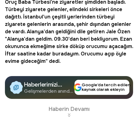
Oruç Baba
Türbesi'ne ziyaretler şimdiden başladı.
Türbeyi ziyarete gelenler, elindeki sirkeleri önce
dağıttı. İstanbul'un çeşitli yerlerinden türbeyi
ziyarete gelenlerin arasında, şehir dışından gelenler
de vardı. Alanya'dan geldiğini dile getiren Jale Özen
"Alanya'dan geldim. 09.30'dan beri bekliyorum. Ezan
okununca ekmeğime sirke döküp orucumu açacağım.
İftar saatine kadar buradayım. Orucumu açıp öyle
evime gideceğim" dedi.
Haberlerimizi
Google’da tercih edilen
kaynak olarak ekleyin
Google'da Takip
Gelişmelerden anında
haberdar olun.
Edin
Haberin Devamı