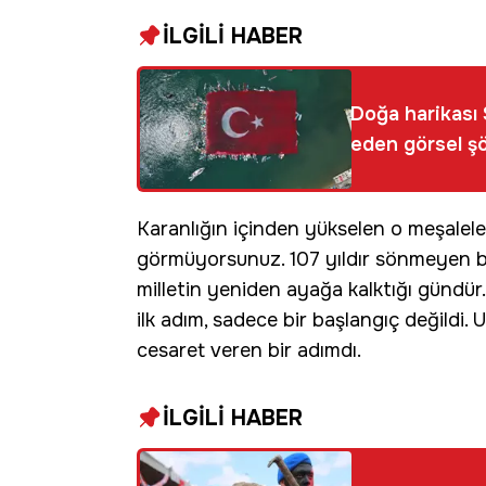
İLGİLİ HABER
Doğa harikası 
eden görsel ş
Karanlığın içinden yükselen o meşalele
görmüyorsunuz. 107 yıldır sönmeyen bi
milletin yeniden ayağa kalktığı gündü
ilk adım, sadece bir başlangıç değild
cesaret veren bir adımdı.
İLGİLİ HABER