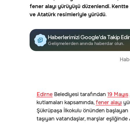
fener alayı
yürüyüşü düzenlendi. Kentte ç
ve Atatürk resimleriyle yürüdü.
Haberlerimizi Google'da Takip Edi
Gelişmelerden anında haberdar olun.
Hab
Edirne
Belediyesi tarafından
19 Mayıs
kutlamaları kapsamında,
fener alayı
yür
Şükrüpaşa İlkokulu önünden başlayan y
taşıyan vatandaşlar, marşlar eşliğinde