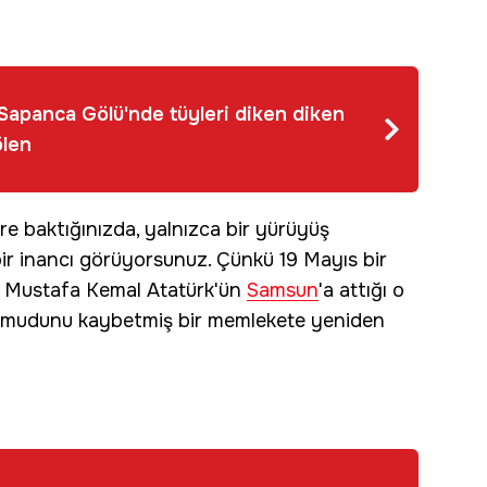
Sapanca Gölü'nde tüyleri diken diken
ölen
re baktığınızda, yalnızca bir yürüyüş
r inancı görüyorsunuz. Çünkü 19 Mayıs bir
r. Mustafa Kemal Atatürk'ün
Samsun
'a attığı o
i. Umudunu kaybetmiş bir memlekete yeniden