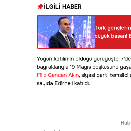
İLGİLİ HABER
Türk gençlerin
büyük başarı! B
Yoğun katılımın olduğu yürüyüşte, 7’den
bayraklarıyla 19 Mayıs coşkusunu yaşad
Filiz Gencan Akın
, siyasi parti temsilcil
sayıda Edirneli katıldı.
Hab