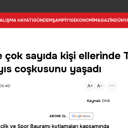
ALIŞMA HAYATI
GÜNDEM
ŞAMPİY10
EKONOMİ
MAGAZİN
DÜNY
 çok sayıda kişi ellerinde 
yıs coşkusunu yaşadı
 00:40
Kaynak:
DHA
ABONE OL
çlik ve Spor Bayramı kutlamaları kapsamında