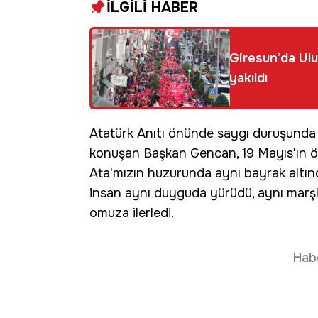
İLGİLİ HABER
Giresun’da Ulu
yakıldı
Atatürk Anıtı önünde saygı duruşunda b
konuşan Başkan Gencan, 19 Mayıs'ın ö
Ata'mızın huzurunda aynı bayrak altın
insan aynı duyguda yürüdü, aynı marşla
omuza ilerledi.
Hab