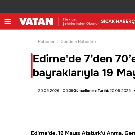
Türkiye,
SICAK HABER
Ç
Şehirlerinden Okunur
Haberler
Gündem Haberleri
Edirne'de 7’den 70’e
bayraklarıyla 19 Ma
20.05.2026 - 00:36
Güncellenme Tarihi:
20.05.2026 -
Edirne
'de,
19 Mayıs
Atatürk
'ü Anma, Gen