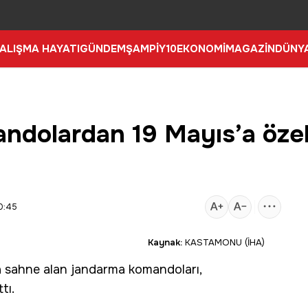
ALIŞMA HAYATI
GÜNDEM
ŞAMPİY10
EKONOMİ
MAGAZİN
DÜNY
dolardan 19 Mayıs’a özel
0:45
Kaynak:
KASTAMONU (İHA)
 sahne alan jandarma komandoları,
tı.