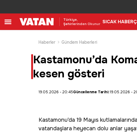
Türkiye,
SICAK HABER
Ç
Şehirlerinden Okunur
Haberler
Gündem Haberleri
Kastamonu’da Koman
kesen gösteri
19.05.2026 - 20:45
Güncellenme Tarihi:
19.05.2026 - 2
Kastamonu
’da
19 Mayıs
kutlamalarında
vatandaşlara heyecan dolu anlar yaşat