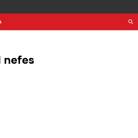
A
Ara
 nefes