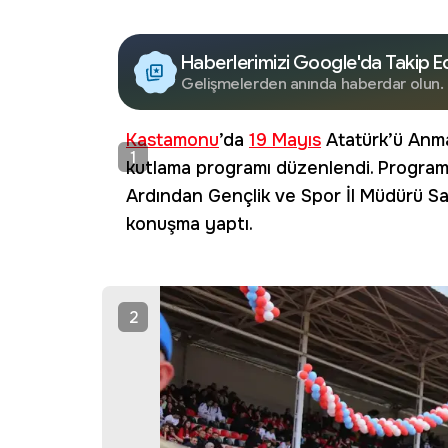
Haberlerimizi Google'da Takip E
Gelişmelerden anında haberdar olun.
Kastamonu
’da
19 Mayıs
Atatürk’ü Anma
1
kutlama programı düzenlendi. Program, 
Ardından Gençlik ve Spor İl Müdürü Sa
konuşma yaptı.
2