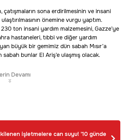
 çatışmaların sona erdirilmesinin ve insani
e ulaştırılmasının önemine vurgu yaptım.
k 230 ton insani yardım malzemesini, Gazze’ye
ahra hastaneleri, tıbbi ve diğer yardım
ıyan büyük bir gemimiz dün sabah Mısır’a
n sabah bunlar El Ariş’e ulaşmış olacak.
erin Devamı
ilenen işletmelere can suyu! '10 günde