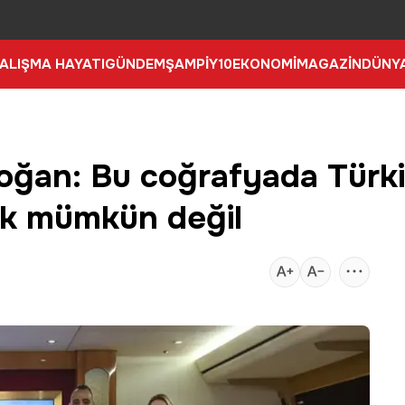
ALIŞMA HAYATI
GÜNDEM
ŞAMPİY10
EKONOMİ
MAGAZİN
DÜNY
ğan: Bu coğrafyada Türk
k mümkün değil