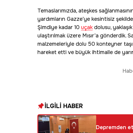
Temaslarımızda, ateşkes sağlanmasının,
yardımların Gazze’ye kesintisiz şekild
Şimdiye kadar 10
uçak
dolusu, yaklaşı
ulaştırılmak üzere Mısır’a gönderdik. S
malzemeleriyle dolu 50 konteyner taş
hareket etti ve büyük ihtimalle de yarı
Hab
İLGİLİ HABER
Depremden etk