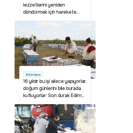
lezzetlerini yeniden
döndürmek için harekete
geçtiler! Bu liseye yetenek
sınavıyla giriliyor: Geleceğin
şefleriyle dünya sahnesine
taşınacak
#Gündem
16 yıldır bu işi ailece yapıyorlar,
doğum günlerini bile burada
kutluyorlar: Son durak Edirne
oldu!