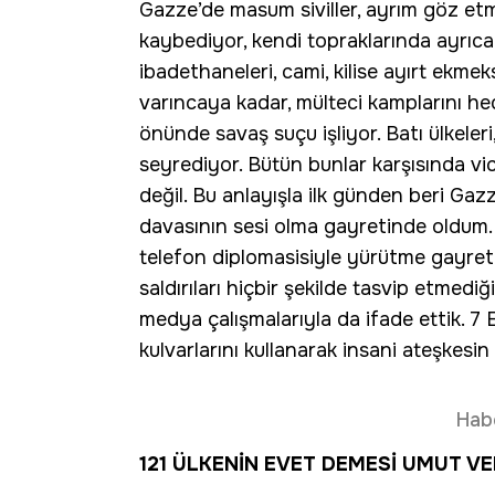
Gazze’de masum siviller, ayrım göz et
kaybediyor, kendi topraklarında ayrıca g
ibadethaneleri, cami, kilise ayırt ekme
varıncaya kadar, mülteci kamplarını h
önünde savaş suçu işliyor. Batı ülkele
seyrediyor. Bütün bunlar karşısında vi
değil. Bu anlayışla ilk günden beri Gaz
davasının sesi olma gayretinde oldum. 
telefon diplomasisiyle yürütme gayreti
saldırıları hiçbir şekilde tasvip etmedi
medya çalışmalarıyla da ifade ettik. 7
kulvarlarını kullanarak insani ateşkesin
Hab
121 ÜLKENİN EVET DEMESİ UMUT VE