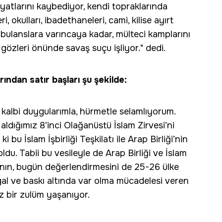
tlarını kaybediyor, kendi topraklarında
i, okulları, ibadethaneleri, cami, kilise ayırt
bulanslara varıncaya kadar, mülteci kamplarını
özleri önünde savaş suçu işliyor." dedi.
ndan satır başları şu şekilde:
 kalbi duygularımla, hürmetle selamlıyorum.
ele aldığımız 8'inci Olağanüstü İslam Zirvesi’ni
bu İslam İşbirliği Teşkilatı ile Arap Birliği’nin
du. Tabii bu vesileyle de Arap Birliği ve İslam
sının, bugün değerlendirmesini de 25-26 ülke
 işgal ve baskı altında var olma mücadelesi veren
ız bir zulüm yaşanıyor.