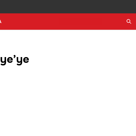
A
Ara
iye’ye