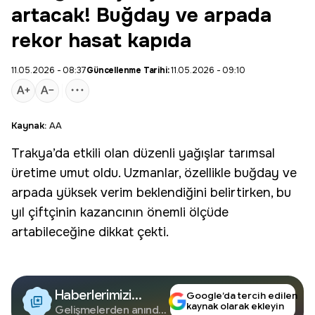
artacak! Buğday ve arpada
rekor hasat kapıda
11.05.2026 - 08:37
Güncellenme Tarihi:
11.05.2026 - 09:10
Kaynak:
AA
Trakya
’da etkili olan düzenli yağışlar tarımsal
üretime umut oldu. Uzmanlar, özellikle
buğday
ve
arpada yüksek verim beklendiğini belirtirken, bu
yıl çiftçinin kazancının önemli ölçüde
artabileceğine dikkat çekti.
Haberlerimizi
Google’da tercih edilen
kaynak olarak ekleyin
Google'da Takip
Gelişmelerden anında