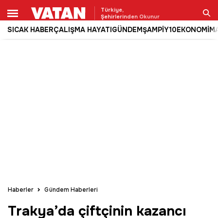
Türkiye,
Şehirlerinden Okunur
SICAK HABER
ÇALIŞMA HAYATI
GÜNDEM
ŞAMPİY10
EKONOMİ
M
Ara
Haberler
Gündem Haberleri
Trakya’da çiftçinin kazancı