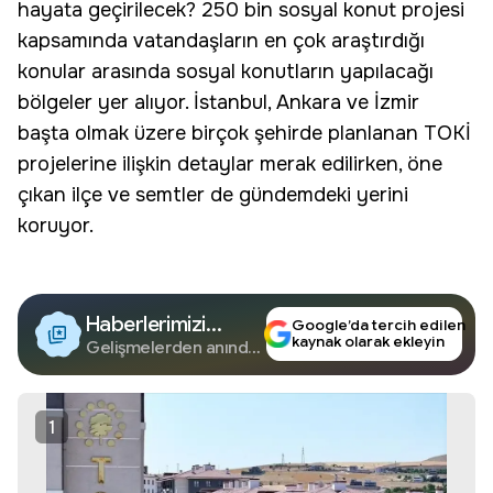
hayata geçirilecek? 250 bin sosyal konut projesi
kapsamında vatandaşların en çok araştırdığı
konular arasında sosyal konutların yapılacağı
bölgeler yer alıyor. İstanbul, Ankara ve İzmir
başta olmak üzere birçok şehirde planlanan TOKİ
projelerine ilişkin detaylar merak edilirken, öne
çıkan ilçe ve semtler de gündemdeki yerini
koruyor.
Haberlerimizi
Google’da tercih edilen
kaynak olarak ekleyin
Google'da Takip
Gelişmelerden anında
haberdar olun.
Edin
1