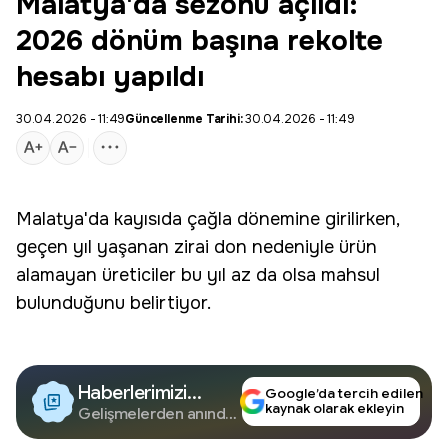
Malatya'da sezonu açıldı:
2026 dönüm başına rekolte
hesabı yapıldı
30.04.2026 - 11:49
Güncellenme Tarihi:
30.04.2026 - 11:49
Malatya
'da kayısıda çağla dönemine girilirken,
geçen yıl yaşanan zirai don nedeniyle ürün
alamayan üreticiler bu yıl az da olsa mahsul
bulunduğunu belirtiyor.
Haberlerimizi
Google’da tercih edilen
kaynak olarak ekleyin
Google'da Takip
Gelişmelerden anında
haberdar olun.
Edin