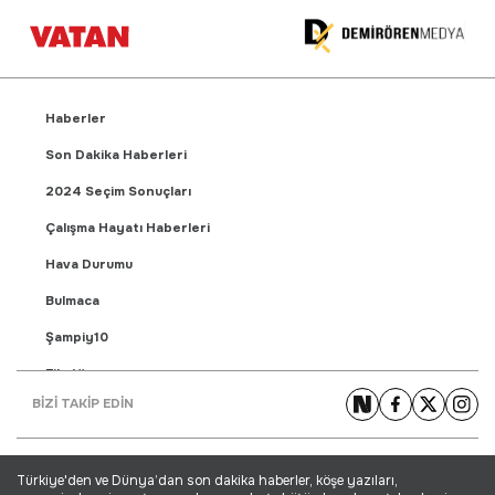
Haberler
Son Dakika Haberleri
2024 Seçim Sonuçları
Çalışma Hayatı Haberleri
Hava Durumu
Bulmaca
Şampiy10
Fikstür
BİZİ TAKİP EDİN
Puan Durumu
Gündem Haberleri
Türkiye'den ve Dünya’dan son dakika haberler, köşe yazıları,
Yaşam Haberleri