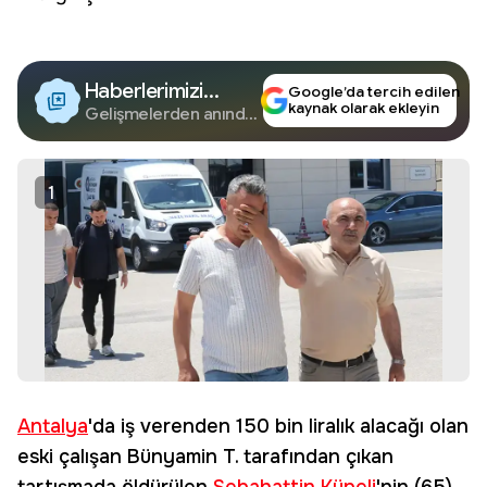
Haberlerimizi
Google’da tercih edilen
kaynak olarak ekleyin
Google'da Takip
Gelişmelerden anında
haberdar olun.
Edin
1
Antalya
'da iş verenden 150 bin liralık alacağı olan
eski çalışan Bünyamin T. tarafından çıkan