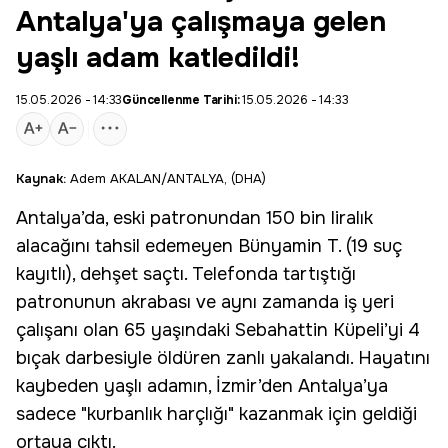
Antalya'ya çalışmaya gelen
yaşlı adam katledildi!
15.05.2026 - 14:33
Güncellenme Tarihi:
15.05.2026 - 14:33
Kaynak:
Adem AKALAN/ANTALYA, (DHA)
Antalya’da, eski patronundan 150 bin liralık
alacağını tahsil edemeyen Bünyamin T. (19 suç
kayıtlı),
dehşet saçtı
. Telefonda tartıştığı
patronunun akrabası ve aynı zamanda
iş yeri
çalışanı
olan 65 yaşındaki
Sebahattin Küpeli
’yi 4
bıçak darbesiyle öldüren zanlı yakalandı. Hayatını
kaybeden yaşlı adamın, İzmir’den Antalya’ya
sadece "kurbanlık harçlığı" kazanmak için geldiği
ortaya çıktı.