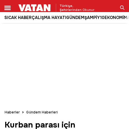
Türkiye,
Şehirlerinden Okunur
SICAK HABER
ÇALIŞMA HAYATI
GÜNDEM
ŞAMPİY10
EKONOMİ
M
Ara
Haberler
Gündem Haberleri
Kurban parası için