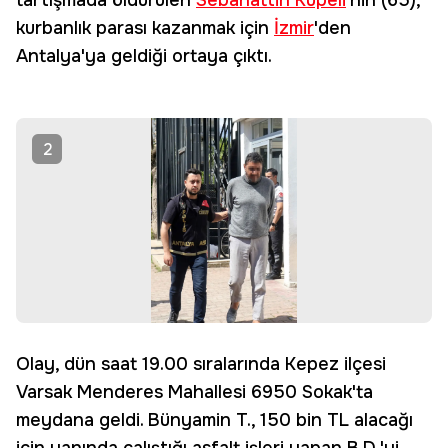
tartışmada öldürülen
Sebahattin Küpeli
'nin (65),
kurbanlık parası kazanmak için
İzmir
'den
Antalya'ya geldiği ortaya çıktı.
2
Olay, dün saat 19.00 sıralarında Kepez ilçesi
Varsak Menderes Mahallesi 6950 Sokak'ta
meydana geldi. Bünyamin T., 150 bin TL alacağı