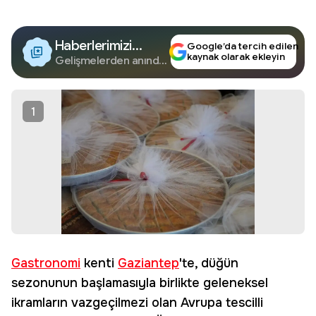
Haberlerimizi
Google’da tercih edilen
kaynak olarak ekleyin
Google'da Takip
Gelişmelerden anında
haberdar olun.
Edin
1
Gastronomi
kenti
Gaziantep
'te, düğün
sezonunun başlamasıyla birlikte geleneksel
ikramların vazgeçilmezi olan Avrupa tescilli