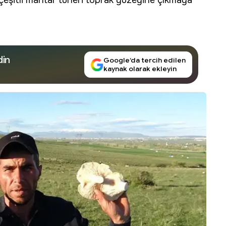
 çeşitli mantar türleri toprak yüzeyine çıkmaya
din
Google’da tercih edilen
kaynak olarak ekleyin