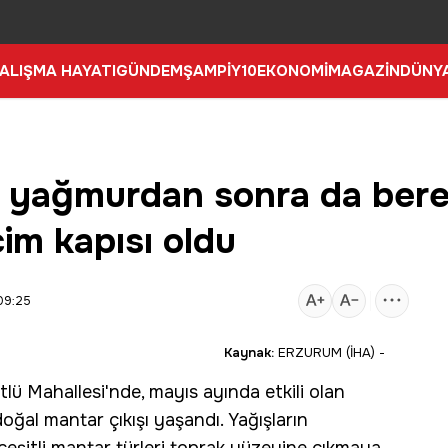
ALIŞMA HAYATI
GÜNDEM
ŞAMPİY10
EKONOMİ
MAGAZİN
DÜNY
a yağmurdan sonra da bere
im kapısı oldu
09:25
Kaynak:
ERZURUM (İHA) -
tlü Mahallesi'nde, mayıs ayında etkili olan
 doğal
mantar
çıkışı yaşandı. Yağışların