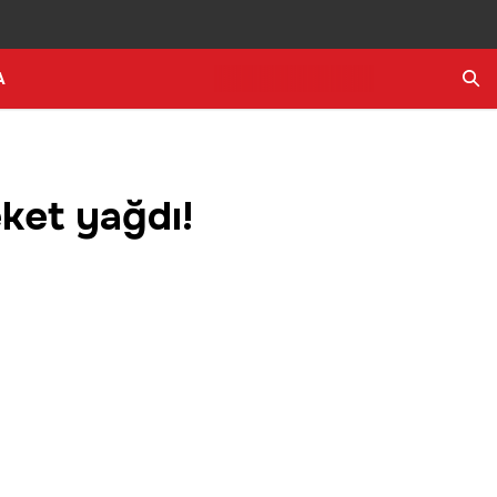
A
Ara
ket yağdı!