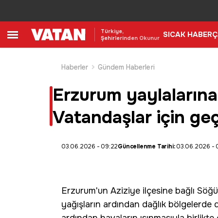
Türkiye,
SICAK HABER
Ç
Şehirlerinden Okunur
Haberler
Gündem Haberleri
Erzurum yaylaların
Vatandaşlar için geç
03.06.2026 - 09:22
Güncellenme Tarihi:
03.06.2026 - 
Erzurum
'un Aziziye ilçesine bağlı Söğü
yağışların ardından dağlık bölgelerde