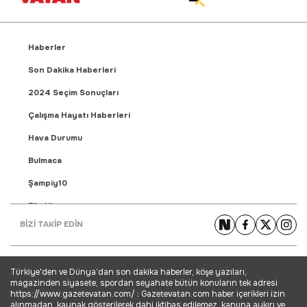
Haberler
Son Dakika Haberleri
2024 Seçim Sonuçları
Çalışma Hayatı Haberleri
Hava Durumu
Bulmaca
Şampiy10
Fikstür
BİZİ TAKİP EDİN
Puan Durumu
Gündem Haberleri
Türkiye'den ve Dünya’dan son dakika haberler, köşe yazıları,
Yaşam Haberleri
magazinden siyasete, spordan seyahate bütün konuların tek adresi
https://www.gazetevatan.com/ ; Gazetevatan.com haber içerikleri izin
Ekonomi Haberleri
alınmadan, kaynak gösterilerek dahi iktibas edilemez, kanuna aykırı ve