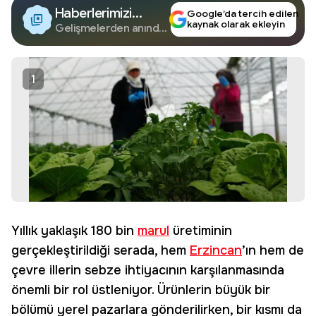
Haberlerimizi
Google’da tercih edilen
kaynak olarak ekleyin
Google'da Takip
Gelişmelerden anında
haberdar olun.
Edin
1
Yıllık yaklaşık 180 bin
marul
üretiminin
gerçekleştirildiği serada, hem
Erzincan
’ın hem de
çevre illerin sebze ihtiyacının karşılanmasında
önemli bir rol üstleniyor. Ürünlerin büyük bir
bölümü yerel pazarlara gönderilirken, bir kısmı da