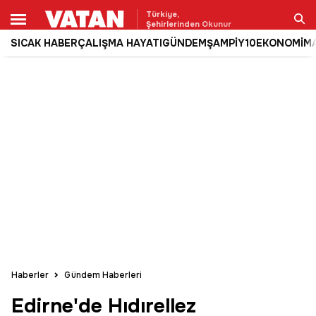
Türkiye,
Şehirlerinden Okunur
SICAK HABER
ÇALIŞMA HAYATI
GÜNDEM
ŞAMPİY10
EKONOMİ
M
Ara
Haberler
Gündem Haberleri
Edirne'de Hıdırellez