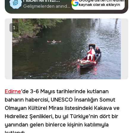
Google’da tercih edilen
kaynak olarak ekleyin
Google'da Takip
Gelişmelerden anında
haberdar olun.
Edin
1
Edirne
’de 3-6 Mayıs tarihlerinde kutlanan
baharın habercisi, UNESCO İnsanlığın Somut
Olmayan Kültürel Mirası listesindeki Kakava ve
Hıdırellez Şenlikleri, bu yıl Türkiye’nin dört bir
yanından gelen binlerce kişinin katılımıyla