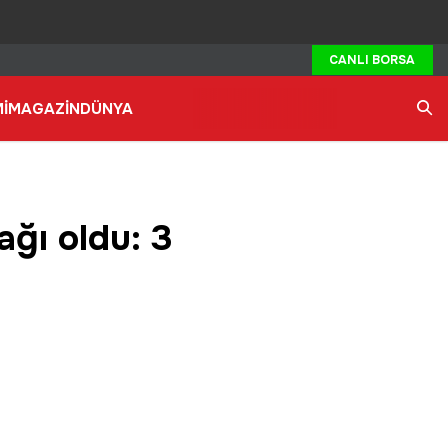
CANLI BORSA
İ
MAGAZİN
DÜNYA
Ara
ğı oldu: 3