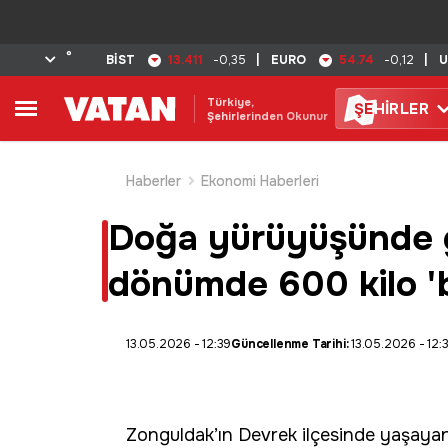
°
13.411
54.74
BİST
-0,35
|
EURO
-0,12
|
U
Türkiye,
ŞE
HİRLER
Şehirlerinden Okunur
Haberler
Ekonomi Haberleri
Doğa yürüyüşünde g
dönümde 600 kilo 'be
13.05.2026 - 12:39
Güncellenme Tarihi:
13.05.2026 - 12:
Zonguldak
’ın
Devrek
ilçesinde yaşayan