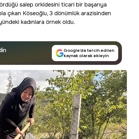
düğü salep orkidesini ticari bir başarıya
yola çıkan Köseoğlu, 3 dönümlük arazisinden
ündeki kadınlara örnek oldu.
din
Google’da tercih edilen
kaynak olarak ekleyin