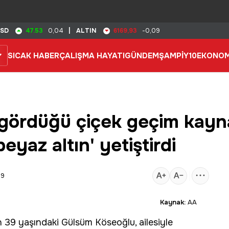
47.53
6169,93
SD
0,04
|
ALTIN
-0,09
SICAK HABER
ÇALIŞMA HAYATI
GÜNDEM
ŞAMPİY10
EKONOM
ördüğü çiçek geçim kayna
yaz altın' yetiştirdi
39
Kaynak:
AA
 39 yaşındaki Gülsüm Köseoğlu, ailesiyle