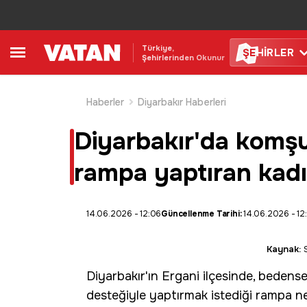
Türkiye,
ŞE
HİRLER
Şehirlerinden Okunur
Haberler
Diyarbakır Haberleri
Diyarbakır'da komşu
rampa yaptıran kadın
14.06.2026 - 12:06
Güncellenme Tarihi:
14.06.2026 - 12
Kaynak:
S
Diyarbakır
'ın
Ergani
ilçesinde, bedens
desteğiyle yaptırmak istediği rampa ned