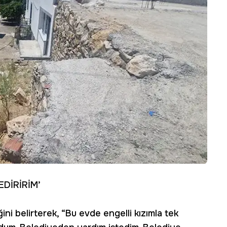
EDİRİRİM’
ini belirterek, “Bu evde engelli kızımla tek