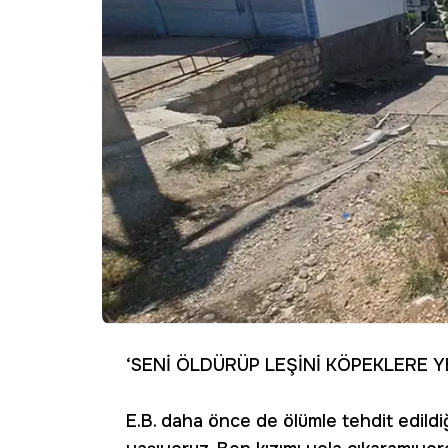
‘SENİ ÖLDÜRÜP LEŞİNİ KÖPEKLERE Y
E.B. daha önce de ölümle tehdit edildiğ