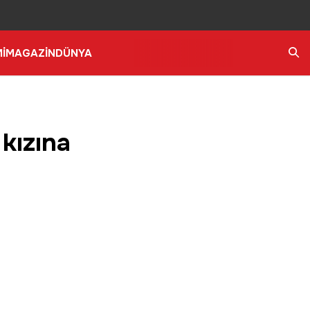
İ
MAGAZİN
DÜNYA
Ara
kızına