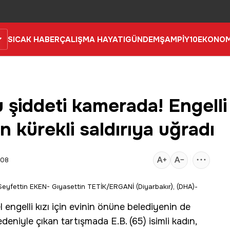
SICAK HABER
ÇALIŞMA HAYATI
GÜNDEM
ŞAMPİY10
EKONOM
 şiddeti kamerada! Engelli 
 kürekli saldırıya uğradı
:08
eyfettin EKEN- Gıyasettin TETİK/ERGANİ (Diyarbakır), (DHA)-
el
engelli
kızı için evinin önüne belediyenin de
eniyle çıkan tartışmada E.B. (65) isimli kadın,