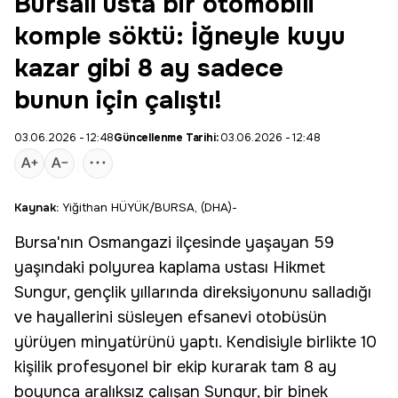
Bursalı usta bir otomobili
komple söktü: İğneyle kuyu
kazar gibi 8 ay sadece
bunun için çalıştı!
03.06.2026 - 12:48
Güncellenme Tarihi:
03.06.2026 - 12:48
Kaynak:
Yiğithan HÜYÜK/BURSA, (DHA)-
Bursa
'nın
Osmangazi
ilçesinde yaşayan 59
yaşındaki polyurea kaplama ustası
Hikmet
Sungur
, gençlik yıllarında direksiyonunu salladığı
ve hayallerini süsleyen efsanevi otobüsün
yürüyen minyatürünü yaptı. Kendisiyle birlikte 10
kişilik profesyonel bir ekip kurarak tam 8 ay
boyunca aralıksız çalışan Sungur, bir binek