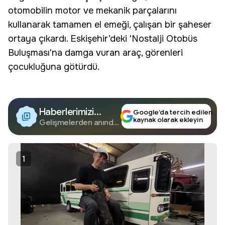
otomobilin motor ve mekanik parçalarını
kullanarak tamamen el emeği, çalışan bir şaheser
ortaya çıkardı. Eskişehir’deki '
Nostalji Otobüs
Buluşması'na damga vuran araç, görenleri
çocukluğuna götürdü.
Haberlerimizi
Google’da tercih edilen
kaynak olarak ekleyin
Google'da Takip
Gelişmelerden anında
haberdar olun.
Edin
1