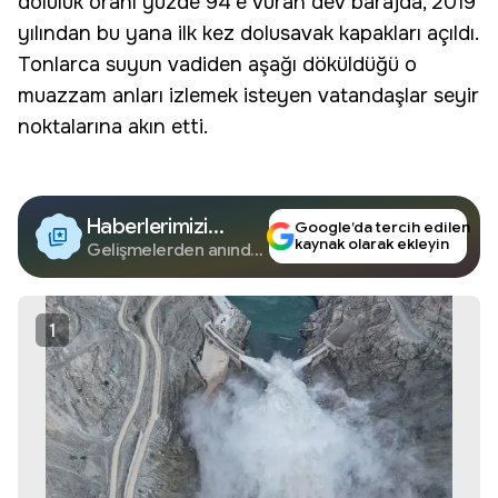
doluluk oranı yüzde 94'e vuran dev barajda, 2019
yılından bu yana ilk kez
dolusavak
kapakları açıldı.
Tonlarca suyun vadiden aşağı döküldüğü o
muazzam anları izlemek isteyen vatandaşlar seyir
noktalarına akın etti.
Haberlerimizi
Google’da tercih edilen
kaynak olarak ekleyin
Google'da Takip
Gelişmelerden anında
haberdar olun.
Edin
1