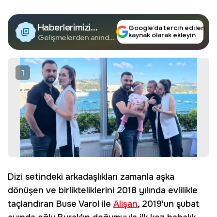
Haberlerimizi
Google’da tercih edilen
kaynak olarak ekleyin
Google'da Takip
Gelişmelerden anında
haberdar olun.
Edin
1
Dizi setindeki arkadaşlıkları zamanla aşka
dönüşen ve birlikteliklerini 2018 yılında evlilikle
taçlandıran Buse Varol ile
Alişan
, 2019'un şubat