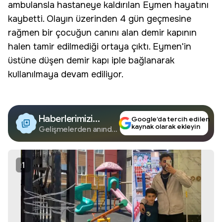
ambulansla hastaneye kaldırılan Eymen hayatını
kaybetti. Olayın üzerinden 4 gün geçmesine
rağmen bir çocuğun canını alan demir kapının
halen tamir edilmediği ortaya çıktı. Eymen'in
üstüne düşen demir kapı iple bağlanarak
kullanılmaya devam ediliyor.
Haberlerimizi
Google’da tercih edilen
kaynak olarak ekleyin
Google'da Takip
Gelişmelerden anında
haberdar olun.
Edin
1