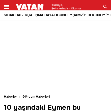
Türkiye,
Şehirlerinden Okunur
SICAK HABER
ÇALIŞMA HAYATI
GÜNDEM
ŞAMPİY10
EKONOMİ
M
Ara
Haberler
Gündem Haberleri
10 yaşındaki Eymen bu