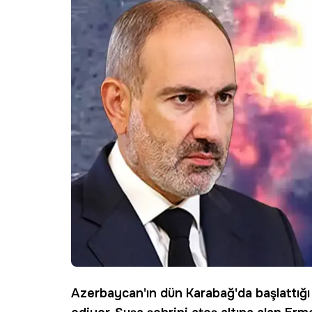
Azerbaycan'ın dün
Karabağ
'da başlattığ