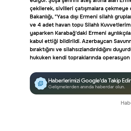
ediyor.
Şuşa
şehrini ateş altına alan Erme
çekilerek, sivilleri çatışmalara çekmeye 
Bakanlığı, "Yasa dışı Ermeni silahlı grupl
ve 4 adet havan topu Silahlı Kuvvetlerimi
yaparken Karabağ'daki Ermeni ayrılıkçılar
kabul ettiği bildirildi. Azerbaycan Savun
bıraktığını ve silahsızlandırıldığını du
hukuken kendi topraklarında operasyon 
Haberlerimizi Google'da Takip Edi
Gelişmelerden anında haberdar olun.
Hab