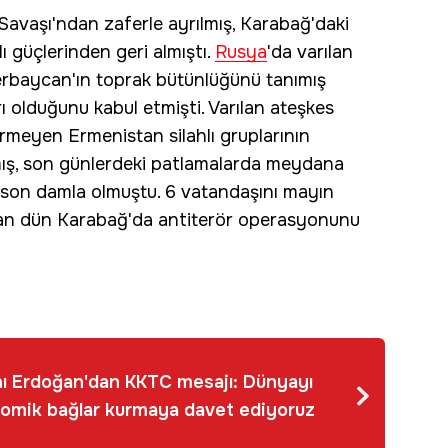
Savaşı'ndan zaferle ayrılmış, Karabağ'daki
lı güçlerinden geri almıştı.
Rusya
'da varılan
rbaycan'ın toprak bütünlüğünü tanımış
ı olduğunu kabul etmişti. Varılan ateşkes
tirmeyen Ermenistan silahlı gruplarının
mış, son günlerdeki patlamalarda meydana
n son damla olmuştu. 6 vatandaşını mayın
an dün Karabağ'da antiterör operasyonunu
 Erdoğan'dan KKTC mesajı: Dünyayı
nomik bağlar kurmaya davet ediyoruz