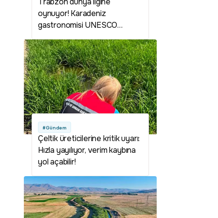
Trabzon dünya ligine
oynuyor! Karadeniz
gastronomisi UNESCO
yolunda
#Gündem
Çeltik üreticilerine kritik uyarı:
Hızla yayılıyor, verim kaybına
yol açabilir!