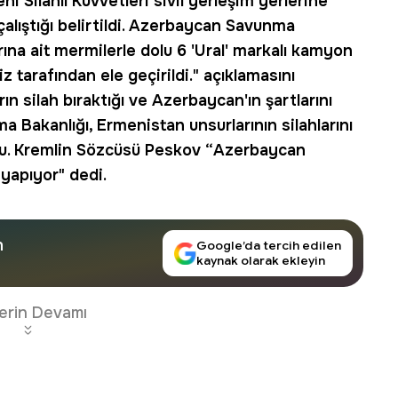
ni Silahlı Kuvvetleri sivil yerleşim yerlerine
çalıştığı belirtildi. Azerbaycan Savunma
arına ait mermilerle dolu 6 'Ural' markalı kamyon
z tarafından ele geçirildi." açıklamasını
ın silah bıraktığı ve Azerbaycan'ın şartlarını
ma Bakanlığı,
Ermenistan
unsurlarının silahlarını
yurdu. Kremlin Sözcüsü Peskov “Azerbaycan
yapıyor" dedi.
n
Google’da tercih edilen
kaynak olarak ekleyin
erin Devamı