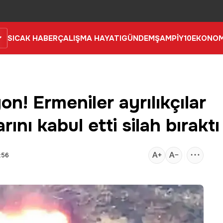
SICAK HABER
ÇALIŞMA HAYATI
GÜNDEM
ŞAMPİY10
EKONOM
n! Ermeniler ayrılıkçılar
ını kabul etti silah bıraktı
:56