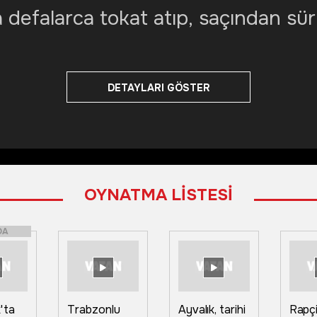
a defalarca tokat atıp, saçından sür
DETAYLARI GÖSTER
OYNATMA LİSTESİ
DA
'ta
Trabzonlu
Ayvalık, tarihi
Rapç