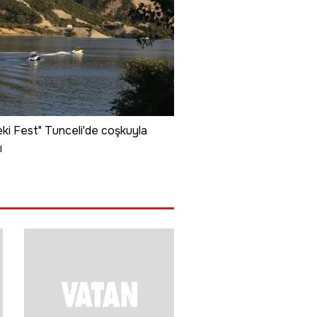
i Fest" Tunceli'de coşkuyla
ı