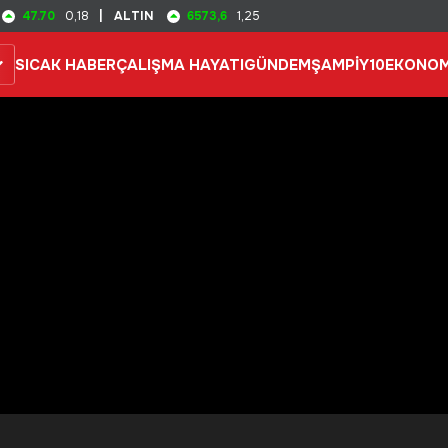
47.70
6573,6
0,18
|
ALTIN
1,25
SICAK HABER
ÇALIŞMA HAYATI
GÜNDEM
ŞAMPİY10
EKONOM