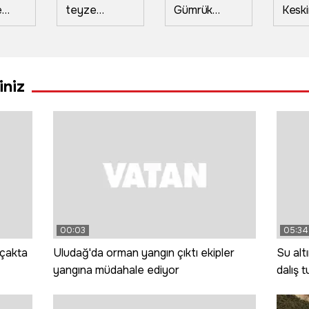
e
teyze
Gümrük
Keski
avai
Muhammed
Meydanı
klipte
Salah'ı ilk kez
görkemli bir
kulla
ıkardı
görünce: Gız
törenle
oper
bu ne gada
hizmete girdi
4 göz
iniz
güççük
00:03
05:34
uçakta
Uludağ'da orman yangın çıktı ekipler
Su alt
yangına müdahale ediyor
dalış 