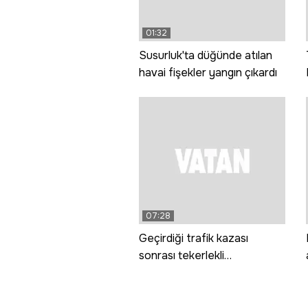
01:32
Susurluk'ta düğünde atılan
havai fişekler yangın çıkardı
07:28
Geçirdiği trafik kazası
sonrası tekerlekli
sandalyeye mahkum oldu,
başarısı dünya tıp
literatürüne girdi