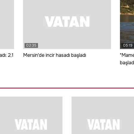
02:35
05:19
dı: 2,1
Mersin'de incir hasadı başladı
"Mamek
başlad