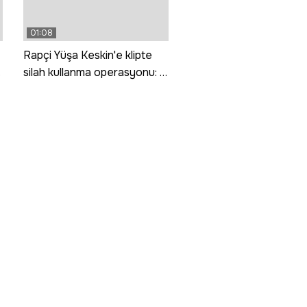
01:08
Rapçi Yüşa Keskin'e klipte
silah kullanma operasyonu: 4
gözaltı