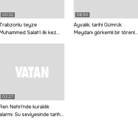
00:32
08:50
Trabzonlu teyze
Ayvalık, tarihi Gümrük
Muhammed Salah'ı ilk kez
Meydanı görkemli bir törenle
görünce: Gız bu ne gada
hizmete girdi
güççük
02:27
Ren Nehri'nde kuraklık
alarmı: Su seviyesinde tarihi
düşüş yaşandı