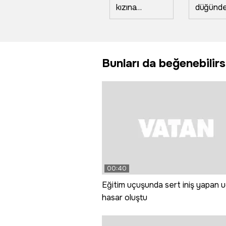
kızına
düğünd
defalarca
atılan h
tokat atıp,
fişekler
saçından
yangın ç
sürükledi; o
Bunları da beğenebilirs
anlar
kamerada
00:40
Eğitim uçuşunda sert iniş yapan 
hasar oluştu