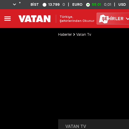
°
13.799
55.01
BİST
0
|
EURO
0,01
|
USD
Türkiye,
ŞE
HİRLER
Şehirlerinden Okunur
Haberler
Vatan Tv
VATAN TV