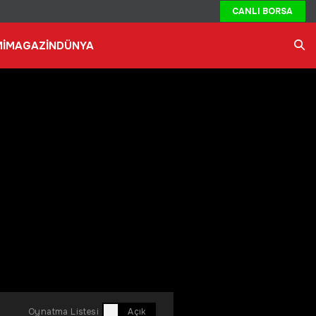
CANLI BORSA
İ
MAGAZİN
DÜNYA
Ara
Oynatma Listesi