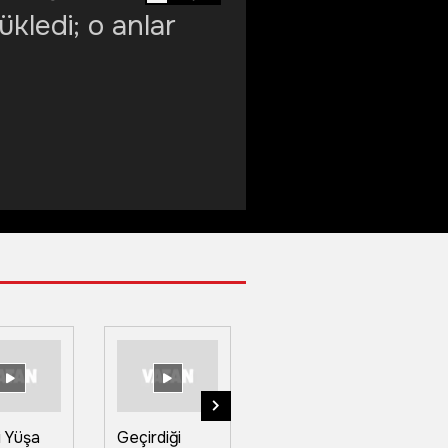
ükledi; o anlar
i Yüşa
Geçirdiği
Ren
Ka