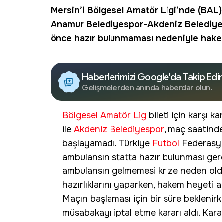
Mersin
’i Bölgesel Amatör Ligi’nde (BAL)
Anamur Belediyespor
-
Akdeniz Belediy
önce hazır bulunmaması nedeniyle hakeml
Haberlerimizi Google'da Takip Edi
Gelişmelerden anında haberdar olun.
Bölgesel Amatör Lig
bileti için karşı 
ile
Akdeniz Belediyespor
, maç saatind
başlayamadı. Türkiye
Futbol
Federasyo
ambulansın statta hazır bulunması ger
ambulansın gelmemesi krize neden oldu
hazırlıklarını yaparken, hakem heyeti a
Maçın başlaması için bir süre beklenirk
müsabakayı iptal etme kararı aldı. Kara