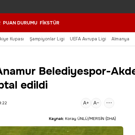
R
PUAN DURUMU
FİKSTÜR
rkiye Kupası
Şampiyonlar Ligi
UEFA Avrupa Ligi
Almanya
Anamur Belediyespor-Akde
tal edildi
8:22
Kaynak:
Koray ÜNLÜ/MERSİN (DHA)