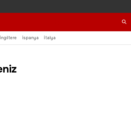
Ara
İngiltere
İspanya
İtalya
niz