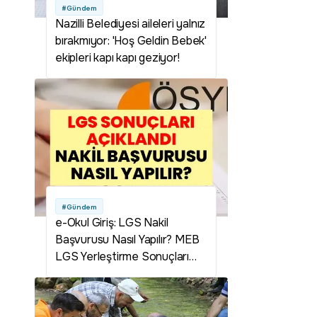
#Gündem
Nazilli Belediyesi aileleri yalnız
bırakmıyor: 'Hoş Geldin Bebek'
ekipleri kapı kapı geziyor!
#Gündem
e-Okul Giriş: LGS Nakil
Başvurusu Nasıl Yapılır? MEB
LGS Yerleştirme Sonuçları
Sorgulama Ekranı | LGS Nakil
İşlemleri Nereden Yapılır?