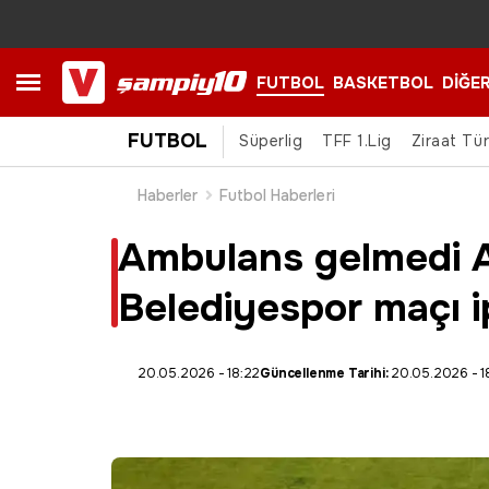
FUTBOL
BASKETBOL
DİĞE
FUTBOL
Süperlig
TFF 1.Lig
Ziraat Tü
Haberler
Futbol Haberleri
Ambulans gelmedi 
Belediyespor maçı ip
20.05.2026 - 18:22
Güncellenme Tarihi:
20.05.2026 - 1