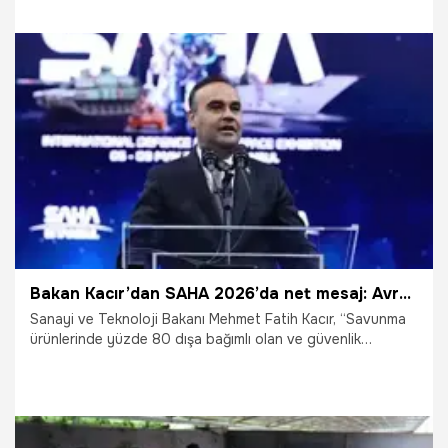
Mavi Vatan, denizcilik ve su altı teknolojilerinin ön plana
çıkacağı özel bir etkinlik olarak teknoloji tutkunlarını bir
araya getirecek.
15.05.2026
Bilim ve Teknoloji
Bakan Kacır’dan SAHA 2026’da net mesaj: Avrupa’nın ihtiyaç duyduğu çözüm ortağı Türkiye
Sanayi ve Teknoloji Bakanı Mehmet Fatih Kacır, “Savunma
ürünlerinde yüzde 80 dışa bağımlı olan ve güvenlik
tehditleri karşısında savunma kapasitesini tahkim etmeye
yönelen Avrupa’nın ihtiyaç duyduğu çözüm ortağının
Türkiye olduğunu bu vesileyle ifade etmek isterim.
Sektörümüz; sahada oyun değiştirici rolü kanıtlanmış,
yüksek teknoloji odaklı ve maliyet etkin geniş bir ürün