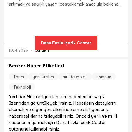
artırmak ve sağlıklı yaşamı desteklemek amacıyla beklenen
"Kadınlara Özel Yüzme Kursu" programını duyurdu. 16 yaş
ve üzeri tüm kadınların katılabileceği eğitimler; ilçenin en
modern tesislerinde, alanında uzman kadın eğitmenler
eşliğinde gerçekleştirilecek. 14 Nisan’da başlayacak olan
derslerde temel tekniklerden ileri seviyeye kadar eğitim
alma fırsatı sunulurken, hijyenik ve güvenli bir ortamda
Daha Fazla İçerik Göster
spor yapma imkânı sağlanacak. Son kayıt tarihi 22 Nisan
11.04.2026
Gündem
olarak açıklanan kurslara yoğun talep bekleniyor!
Benzer Haber Etiketleri
Tarım
yerli üretim
milli teknoloji
samsun
Teknoloji
Yerli Ve Milli
ile ilgili olan tüm haberleri bu sayfa
üzerinden görüntüleyebilirsiniz. Haberlerin detaylarını
okumak ve diğer görselleri incelemek istiyorsanız
haberbaşlıklarına tıklayabilirsiniz. Önceki
yerli ve milli
haberlerini görmek için Daha Fazla İçerik Göster
butonunu kullanabilirsiniz.