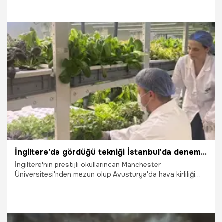
rehberlik edilmesi amacıyla kurulan demonstrasyon
parsellerinde sezonun ilk arpa hasadı gerçekleştirildi.
Hasat sonuçlarına göre; Ayrancı çeşidi bölge iklimine
yüksek uyum sağlayarak rekor verim performansına
ulaşırken, Seymen çeşidi soğuk havalardan etkilendi.
20.07.2026
Gündem
İngiltere'de gördüğü tekniği İstanbul'da denemek için kolları sıvadı: Bir otoparkı dev tarım üssüne dönüştürdü! Avrupa'yı bırakıp döndü, michelin yıldızlı şeflere satışa başladı!
İngiltere'nin prestijli okullarından Manchester
Üniversitesi'nden mezun olup Avusturya'da hava kirliliği
kontrolü alanında kariyer yapan 26 yaşındaki genç girişimci
Aylin Erdoğan, hayallerinin peşinden giderek Türkiye’ye
döndü. İstanbul Ataşehir'de bir otoparkın içinde yaklaşık
700 metrekarelik alanda tamamen yerli ve milli teknolojiyle