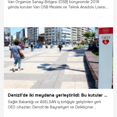
Van Organize Sanayi Bölgesi (OSB) bünyesinde 2018
yılında kurulan Van OSB Mesleki ve Teknik Anadolu Lisesi,
eğitimde pratik ve üretim odaklı vizyonuyla bölge
ekonomisinin ve sanayicilerinin en büyük can suyu haline
geldi. Bilişimden kimyaya, gıdadan elektrik-elektronike
kadar 4 ana branşta geleceğin mühendislerini yetiştiren
okulda öğrenciler; bu yıl egzama kreminden örümcek
robota, jant temizleyiciden Tesla bobinine kadar tam 52
çeşit inovatif ürün geliştirdi. Diplomalarının yanında "İş Yeri
22.06.2026
Van
Açma Belgesi" ile mezun olan gençler, Türkiye’nin yerli ve
milli üretim hamlesine Van ovasından omuz veriyor.
Denizli'de iki meydana yerleştirildi: Bu kutular anında müdahale ediyor, hayat kurtarıyor
Sağlık Bakanlığı ve ASELSAN iş birliğiyle geliştirilen yerli
OED cihazları, Denizli’de Bayramyeri ve Delikliçınar
Meydanı’nda hizmete sunuldu.