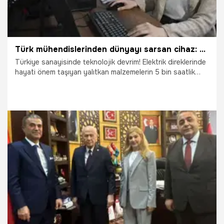
Türk mühendislerinden dünyayı sarsan cihaz: 2 yıl beklenen test artık Ankara'da yapılıyor! 4 ülkeden biri oldu
Türkiye sanayisinde teknolojik devrim! Elektrik direklerinde
hayati önem taşıyan yalıtkan malzemelerin 5 bin saatlik
zorlu ömür testleri, artık OSTİM Teknik Üniversitesi
bünyesinde kurulan yerli ve milli cihazla yapılıyor. Yurt
dışındaki laboratuvarların 2 yıl sonrasına randevu verdiği
bu stratejik testler için düğmeye basan Türk mühendisleri,
sadece 6 ayda yüzde 99 yerlilik oranına sahip
"Yaşlandırma Test Cihazı"nı üretti.
23.04.2026
Ankara