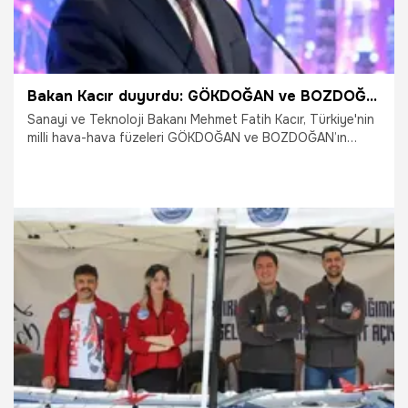
Bakan Kacır duyurdu: GÖKDOĞAN ve BOZDOĞAN harp başlıklı atış testlerini tam isabetle tamamladı
Sanayi ve Teknoloji Bakanı Mehmet Fatih Kacır, Türkiye'nin
milli hava-hava füzeleri GÖKDOĞAN ve BOZDOĞAN’ın
doğrulama sürecini başarıyla geride bıraktığını bir video
paylaşımıyla duyurdu.
28.05.2026
Gündem