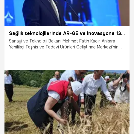
Sağlık teknolojilerinde AR-GE ve inovasyona 13 milyon avroluk dev yatırım
Sanayi ve Teknoloji Bakanı Mehmet Fatih Kacır, Ankara
Yenilikçi Teşhis ve Tedavi Ürünleri Geliştirme Merkezi’nin
(AnkaTheraHub) açılışında yaptığı konuşmada, merkezin
Türkiye’nin sağlık teknolojileri alanındaki Ar-Ge ve
inovasyon kapasitesine önemli katkı sunacağını söyledi.
30.06.2026
Gündem