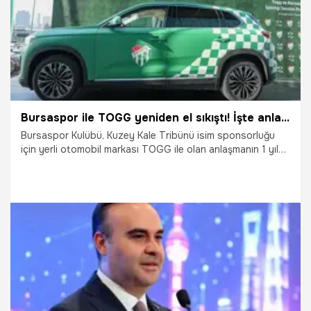
Bursaspor ile TOGG yeniden el sıkıştı! İşte anlaşma süresi
Bursaspor Kulübü, Kuzey Kale Tribünü isim sponsorluğu
için yerli otomobil markası TOGG ile olan anlaşmanın 1 yıl
daha uzatıldığını duyurdu. Başkan Enes Çelik ise sürecin
arkasındaki isim olan Milletvekili Mustafa Varank’a teşekkür
etti.
2.06.2026
Bursa