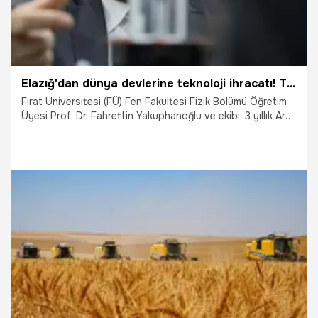
Elazığ'dan dünya devlerine teknoloji ihracatı! Türk bilim insanları başardı: 3 yılda ürettiler!
Fırat Üniversitesi (FÜ) Fen Fakültesi Fizik Bölümü Öğretim
Üyesi Prof. Dr. Fahrettin Yakuphanoğlu ve ekibi, 3 yıllık Ar-
Ge sürecinin ardından tamamen yerli ve milli imkanlarla "Dip
Coater" (ince film kaplayıcı) cihazı üretti. Elektronik
kartlarından gömülü yazılımına kadar Türk bilim insanları
tarafından geliştirilen yüksek teknoloji ürünü cihaz, dünya
üniversitelerine ihraç edilmeye başlandı.
24.07.2026
Elazığ