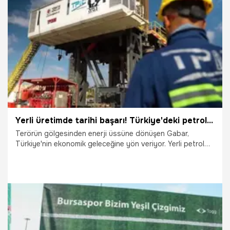
10.06.2026
Eskişehir
Yerli üretimde tarihi başarı! Türkiye'deki petrolün yüzde 44'ü bu topraklardan çıkıyor
Terörün gölgesinden enerji üssüne dönüşen Gabar,
Türkiye'nin ekonomik geleceğine yön veriyor. Yerli petrol
üretiminin yüzde 44'ünü tek başına karşılayan bölge, enerji
bağımsızlığının sembolü haline gelirken, "Terörsüz Türkiye"
hedefiyle birlikte yeni bir kalkınma döneminin kapıları
aralanıyor.
3.06.2026
Ekonomi