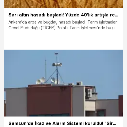
Sarı altın hasadı başladı! Yüzde 40'lık artışla rekolte umut veriyor
Ankara'da arpa ve buğday hasadı başladı. Tarım İşletmeleri
Genel Müdürlüğü (TİGEM) Polatlı Tarım İşletmesi'nde bu yıl
yaklaşık yüzde 40'lık üretim artışıyla 25 bin ton rekolte
bekleniyor.
23.07.2026
Gündem
Samsun'da İkaz ve Alarm Sistemi kuruldu! "Sirenler çalacak, panik yapmayın" uyarısı