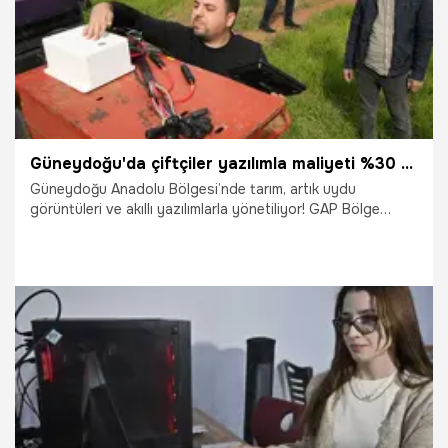
Güneydoğu'da çiftçiler yazılımla maliyeti %30 oranında düşürdü: Traktöre komut cep telefonundan gidiyor!
Güneydoğu Anadolu Bölgesi’nde tarım, artık uydu
görüntüleri ve akıllı yazılımlarla yönetiliyor! GAP Bölge
Kalkınma İdaresi tarafından hayata geçirilen yerli ve milli
"GAP Hassas Yazılımı", çiftçilere tarlaya gitmeden ürünlerini
cep telefonundan takip etme imkanı sunuyor. "Hassas
Tarım" sayesinde, toprağın her noktasına ihtiyacı kadar
gübre verilerek hem doğa korunuyor hem de girdi
maliyetleri %30 oranında düşürülüyor.
2.05.2026
Şanlıurfa