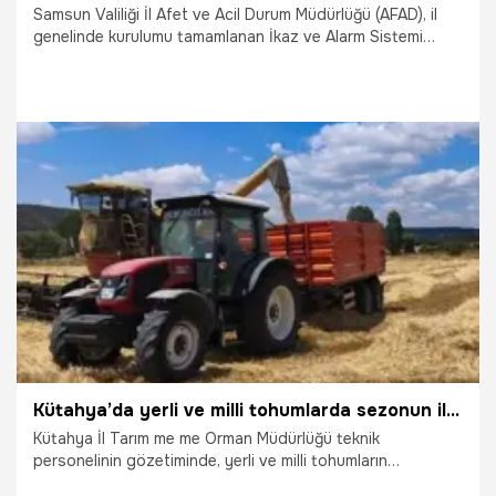
Samsun Valiliği İl Afet ve Acil Durum Müdürlüğü (AFAD), il
genelinde kurulumu tamamlanan İkaz ve Alarm Sistemi
(İKAS) için siren testi yapılacağını duyurdu. Vatandaşların
duyulacak ses ve anonslar karşısında endişeye
kapılmamaları istendi.
22.07.2026
Samsun
Kütahya’da yerli ve milli tohumlarda sezonun ilk arpa hasadı yapıldı! İşte en yüksek verim veren çeşit
Kütahya İl Tarım me me Orman Müdürlüğü teknik
personelinin gözetiminde, yerli ve milli tohumların
yaygınlaştırılması ve üreticiye doğru çeşit seçiminde