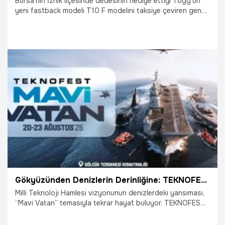
Bursa'nın İznik ilçesinde dedesinin hediye ettiği Togg'un
yeni fastback modeli T10 F modelini taksiye çeviren genç
girişimci, yoğun ilgi gördü. Togg taksiyi gören vatandaşlar,
sırf fotoğraf çektirmek için bu akıllı cihazı çağırıyor.
17.05.2026
Bursa
Gökyüzünden Denizlerin Derinliğine: TEKNOFEST Yeniden Mavi Vatan’da!
Milli Teknoloji Hamlesi vizyonunun denizlerdeki yansıması,
“Mavi Vatan” temasıyla tekrar hayat buluyor. TEKNOFEST
2026 kapsamında 20-23 Ağustos tarihlerinde Gölcük
Tersanesi Komutanlığı’nda gerçekleşecek TEKNOFEST