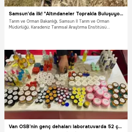
Samsun'da ilk! "Altındaneler Toprakla Buluşuyor" projesinde hasat heyecanı başladı
Tarım ve Orman Bakanlığı, Samsun İl Tarım ve Orman
Müdürlüğü, Karadeniz Tarımsal Araştırma Enstitüsü
Müdürlüğü ve 19 Mayıs İlçe Tarım ve Orman Müdürlüğü iş
birliğinde yürütülen "Altındaneler Toprakla Buluşuyor"
Buğday Yetiştiriciliği Yayım Projesi kapsamında hasat
etkinliği gerçekleştirildi.
24.06.2026
Samsun
Van OSB’nin genç dehaları laboratuvarda 52 çeşit ürün üretti! Mezun olmadan iş yeri açma belgesini kaptı!