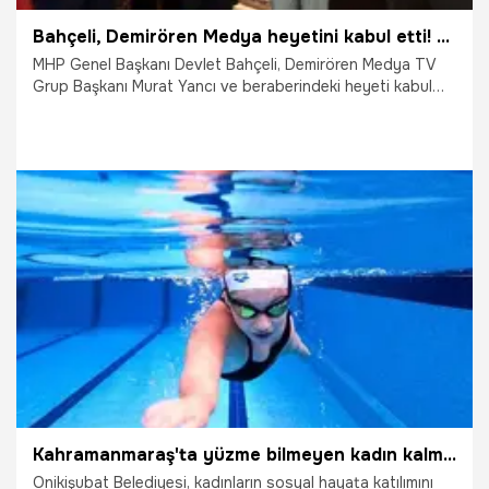
Bahçeli, Demirören Medya heyetini kabul etti! MHP liderinden 'Uzak Şehir'e övgü
MHP Genel Başkanı Devlet Bahçeli, Demirören Medya TV
Grup Başkanı Murat Yancı ve beraberindeki heyeti kabul
etti.
22.04.2026
Gündem
Kahramanmaraş'ta yüzme bilmeyen kadın kalmayacak: Onikişubat Belediyesi'nin yüzme kursları için başvurular başladı
Onikişubat Belediyesi, kadınların sosyal hayata katılımını