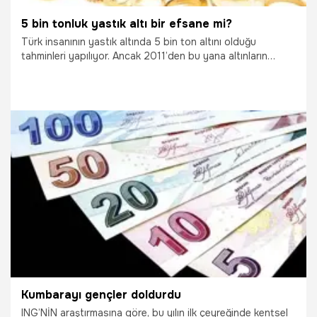
5 bin tonluk yastık altı bir efsane mi?
Türk insanının yastık altında 5 bin ton altını olduğu
tahminleri yapılıyor. Ancak 2011’den bu yana altınların
ekonomiye kazandırılmasına yönelik sürdürülen
kampanyada sisteme dahil olan altın miktarı 60 tonda
kaldı.
6.08.2016
Ekonomi
Kumbarayı gençler doldurdu
ING’NİN araştırmasına göre, bu yılın ilk çeyreğinde kentsel