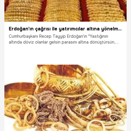
Erdoğan'ın çağrısı ile yatırımcılar altına yönelmeye başladı
Cumhurbaşkanı Recep Tayyip Erdoğan'ın "Yastığının
altında döviz olanlar gelsin parasını altına dönüştürsün,
gelsin parasını TL'ye dönüştürsün. Türk lirası, altın değer
kazansın" çağrısı ile bazı yatırımcılar, altına yönelmeye
başladı.
5.12.2016
Ekonomi