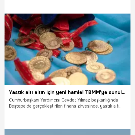
kusurlu buldu.
29.09.2023
Gündem
Yastık altı altın için yeni hamle! TBMM'ye sunulacak
Cumhurbaşkanı Yardımcısı Cevdet Yılmaz başkanlığında
Beştepe'de gerçekleştirilen finans zirvesinde, yastık altı
altınların ekonomiye kazandırılması amacıyla atılacak yeni
adımlar başta olmak üzere 6 önemli mesaj verildi.
Önümüzdeki dönemde TL enstrümanlar çeşitlendirilecek ve
yatırımcı için cazip hale getirilecek. Yatırımcıların finansman