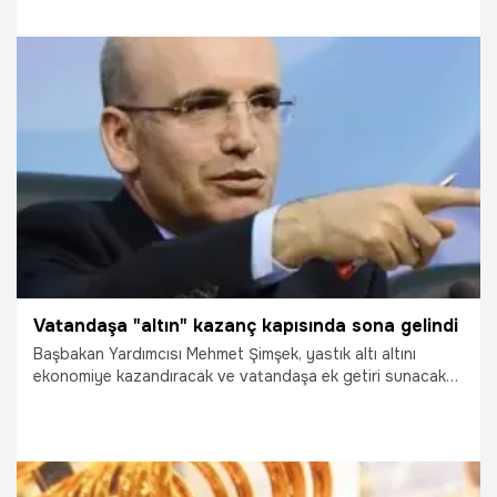
3.10.2017
Ekonomi
Vatandaşa "altın" kazanç kapısında sona gelindi
Başbakan Yardımcısı Mehmet Şimşek, yastık altı altını
ekonomiye kazandıracak ve vatandaşa ek getiri sunacak
'altın tahvili ve altına dayalı kira sertifikasına' ilişkin teknik
altyapı çalışmalarını tamamladıklarını belirterek, "Söz
konusu yeni yatırım araçlarını, bu yıl içinde satışa
sunacağız." dedi.