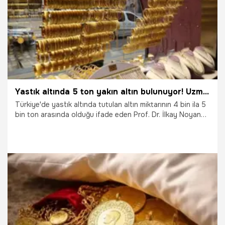
Yastık altında 5 ton yakın altın bulunuyor! Uzmandan dikkat çeken tavsiye
Türkiye'de yastık altında tutulan altın miktarının 4 bin ila 5
bin ton arasında olduğu ifade eden Prof. Dr. İlkay Noyan
Yalman, bu büyük birikimin ekonomiye kazandırılamamasının
üretim, istihdam ve yatırım açısından önemli bir kayıp
olarak değerlendirdiğini ifade etti.
30.03.2026
Sivas