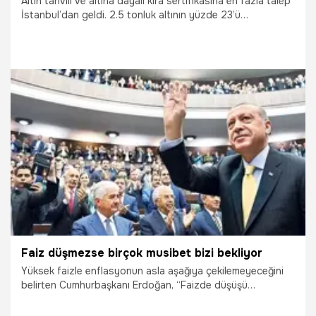
Altın tahvili ve altına dayalı kira sertifikasına en fazla talep
İstanbul’dan geldi. 2.5 tonluk altının yüzde 23’ü
İstanbul’dan sağlandı. Kadın yatırımcı yüzde 55’lik oranla
erkekleri solladı
7.11.2017
Ekonomi
Faiz düşmezse birçok musibet bizi bekliyor
Yüksek faizle enflasyonun asla aşağıya çekilemeyeceğini
belirten Cumhurbaşkanı Erdoğan, “Faizde düşüşü
başaramazsak birçok musibet bizi bekliyor. Lanetle karşı
karşıya kalırız” dedi