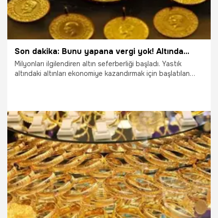
Son dakika: Bunu yapana vergi yok! Altında...
Milyonları ilgilendiren altın seferberliği başladı. Yastık
altındaki altınları ekonomiye kazandırmak için başlatılan
seferberlikte vatandaş altından çifte kazanç sağlayacak.
Elde edilecek getiriler için stopaj oranı Bakanlar Kurulu
Kararı ile yüzde 0 olarak belirlendi. İşte tüm detaylar...
11.09.2018
Ekonomi