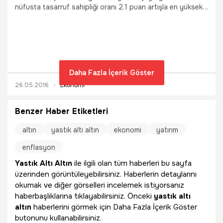
nüfusta tasarruf sahipliği oranı 2.1 puan artışla en yüksek
seviye olan yüzde 15.7’ye ulaştı. 18-24 yaş grubu,
tasarrufları tetikledi
Daha Fazla İçerik Göster
26.05.2016
Ekonomi
Benzer Haber Etiketleri
altın
yastık altı altın
ekonomi
yatırım
enflasyon
Yastık Altı Altın
ile ilgili olan tüm haberleri bu sayfa
üzerinden görüntüleyebilirsiniz. Haberlerin detaylarını
okumak ve diğer görselleri incelemek istiyorsanız
haberbaşlıklarına tıklayabilirsiniz. Önceki
yastık altı
altın
haberlerini görmek için Daha Fazla İçerik Göster
butonunu kullanabilirsiniz.