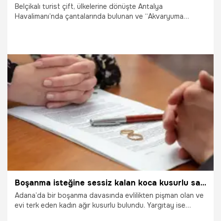
Belçikalı turist çift, ülkelerine dönüşte Antalya
Havalimanı’nda çantalarında bulunan ve “Akvaryuma
koymak için topladık” dedikleri taş parçaları nedeniyle
gözaltına alındı. Adli kontrolle serbest bırakılan Belçikalı
çifte yurtdışı yasağı getirildi. Olay, Belçika medyasında
mağduriyet gibi yansıtıldı ve Türkiye aleyhine bir
kampanyaya dönüştü. Oysa ki Antalya Müzesi uzmanları
taşların Roma Dönemi’nden kalma olduğunu tespit etti. O
taşlar müzede korumaya alındı.
29.09.2023
Yaşam
Boşanma isteğine sessiz kalan koca kusurlu sayıldı
Adana’da bir boşanma davasında evlilikten pişman olan ve
evi terk eden kadın ağır kusurlu bulundu. Yargıtay ise
erkeği, eşinin eylemlerine karşı sessiz kaldığı için yarı yarıya