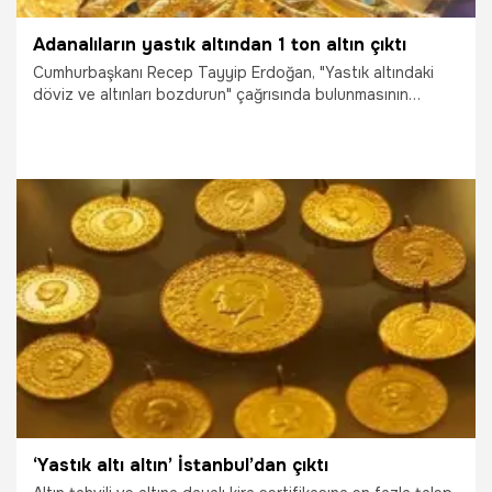
Adanalıların yastık altından 1 ton altın çıktı
Cumhurbaşkanı Recep Tayyip Erdoğan, "Yastık altındaki
döviz ve altınları bozdurun" çağrısında bulunmasının
ardından geçen 3 gün içinde Adanalılar 1 ton altın
bozduruldu. Yoğunluk yaşanan kuyumcularda vatandaş
altın bozdurmaya devam ediyor.
16.08.2018
Gündem
‘Yastık altı altın’ İstanbul’dan çıktı