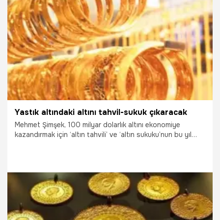
27.06.2017
Ekonomi
Yastık altındaki altını tahvil-sukuk çıkaracak
Mehmet Şimşek, 100 milyar dolarlık altını ekonomiye
kazandırmak için ‘altın tahvili’ ve ‘altın sukuku’nun bu yıl
çıkacağını açıkladı. Toplanan altınlarla yatırım hesabı
açılacak vatandaş faizsiz ek gelir elde edecek. İstediği
zaman parasını Hazine’den alacak
22.06.2017
Ekonomi