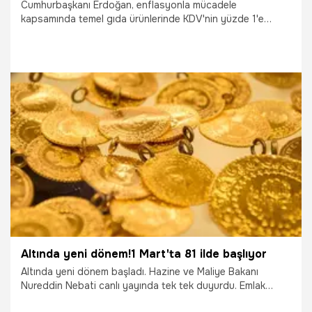
Cumhurbaşkanı Erdoğan, enflasyonla mücadele
kapsamında temel gıda ürünlerinde KDV'nin yüzde 1'e
indirildiğini açıkladı. Söz konusu açıklamanın ardından
Temel gıda ürünleri nelerdir? sorusuna yanıt aranmaya
başlandı. İşte temel gıda ürünleri listesi…
14.02.2022
Ekonomi
Altında yeni dönem!1 Mart'ta 81 ilde başlıyor
Altında yeni dönem başladı. Hazine ve Maliye Bakanı
Nureddin Nebati canlı yayında tek tek duyurdu. Emlak
Katılım, Vakıf, Ziraat, Türkiye Finans, Kuveyt Türk ve