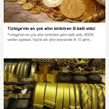
Türkiye’nin en çok altın biriktiren ili belli oldu!
Türkiye'nin en çok altın biriktiren şehri belli oldu. BDDK
verileri açıkladı. Yastık altı altın listesinde ilk 10 şehir
arasında Eskişehir'de yer aldı.
25.03.2026
Antalya