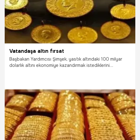
Vatandaşa altın fırsat
Başbakan Yardımcısı Şimşek, yastık altındaki 100 milyar
dolarlık altını ekonomiye kazandırmak istediklerini
belirterek, “Altın tahvili ve altına dayalı kira sertifikası
çıkartıyoruz. Vatandaş bu sayede gelir elde edecek” dedi
3.04.2017
Ekonomi