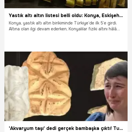
Yastık altı altın listesi belli oldu: Konya, Eskişehir, Kocaeli listede! Zirvede sürpriz
Konya, yastık altı altın birikiminde Türkiye’de ilk 5’e girdi.
Altına olan ilgi devam ederken, Konyalılar fiziki altını hâlâ
‘güvenli liman’ olarak görüyor.
2.02.2026
Konya
'Akvaryum taşı' dedi gerçek bambaşka çıktı! Turistlerin oyunu ortaya çıktı