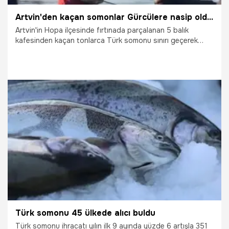
Artvin'den kaçan somonlar Gürcülere nasip oldu! Oltasını kapan sahile koştu
Artvin'in Hopa ilçesinde fırtınada parçalanan 5 balık
kafesinden kaçan tonlarca Türk somonu sınırı geçerek
Gürcistan'a ulaştı. Haberi alan Gürcüler oltasını alıp denize
akın ederek somonları tek tek topladı.
26.12.2024
Gündem
Türk somonu 45 ülkede alıcı buldu
Türk somonu ihracatı yılın ilk 9 ayında yüzde 6 artışla 351