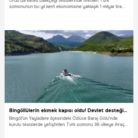
Ordu'da kafes balıkçılığı tesislerinde üretilen Türk
somonunun bu yıl kent ekonomisine yaklaşık 1 milyar lira
katkı sunması bekleniyor. Altınordu ve Perşembe
ilçelerindeki 7 ağ kafesinde Türk somonu ve levrek
yetiştiriciliğinin yapıldığını aktaran İl Tarım ve Orman
Müdürü Kemal Yılmaz, iç sularda yer alan küçük tesislerle
birlikte toplamda 4 bin 600 ton somon, 800 ton ise levrek
üretimi gerçekleştiği bilgisini verdi.
29.05.2025
Ekonomi
Bingöllülerin ekmek kapısı oldu! Devlet desteğiyle kurdukları tesislerde üretip 36 ülkeye ihraç ediyorlar
Bingöl'ün Yayladere ilçesindeki Özlüce Baraj Gölü'nde
kurulu tesislerde yetiştirilen Türk somonu 36 ülkeye ihraç
ediliyor. İl Tarım ve Orman Müdürü Burhan Bahadır, AA
muhabirine, kentte su ürünleri yetiştiriciliğinin geliştirilmesi