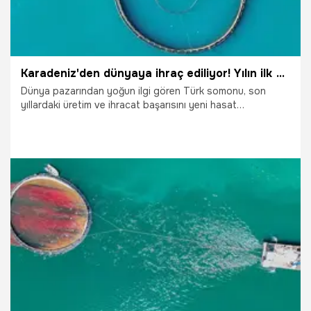
Karadeniz'den dünyaya ihraç ediliyor! Yılın ilk 5 ayında 160 milyon dolar ülkeye girdi
Dünya pazarından yoğun ilgi gören Türk somonu, son
yıllardaki üretim ve ihracat başarısını yeni hasat
sezonunda da sürdürüyor. Özellikle kadın istihdamıyla
dikkati çeken ve hasat sezonunda tam kapasite çalışan
tesislerden yapılan ihracat, son 6 yılda 17 kat artarak
geçen yıl 497 milyon dolara çıktı.
22.06.2025
Ekonomi