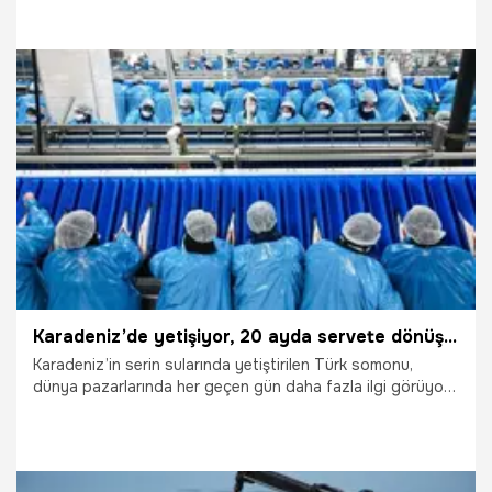
Bakanlığının %50 hibe desteğiyle Tercan ilçesinde dev bir
alabalık yavrusu üretim tesisi kuran Yılmaz, burada
yetiştirdiği milyonlarca yavru balığı Karadeniz’e göndererek
Türk somonu ihracatına dev katkı sağlıyor.
19.05.2026
Ekonomi
Karadeniz’de yetişiyor, 20 ayda servete dönüşüyor: Talepler patladı, 19 ülke almak için yarışıyor
Karadeniz’in serin sularında yetiştirilen Türk somonu,
dünya pazarlarında her geçen gün daha fazla ilgi görüyor.
Yaklaşık 20 aylık üretim sürecinin ardından hasat edilen
somonlar, başta Rusya, Japonya ve Avrupa ülkeleri olmak
üzere 19 farklı ülkeye ihraç ediliyor.