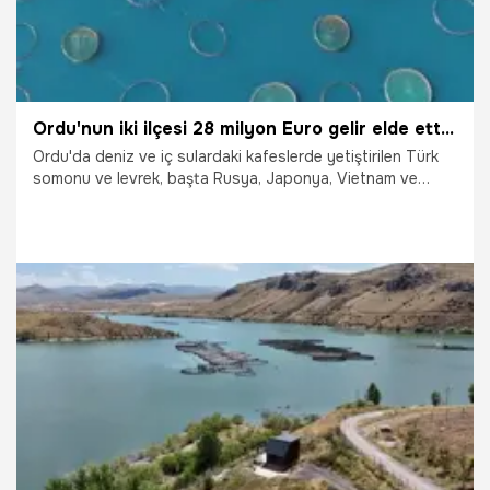
Ordu'nun iki ilçesi 28 milyon Euro gelir elde etti: Vietnam'a bile gönderiliyor
Ordu'da deniz ve iç sulardaki kafeslerde yetiştirilen Türk
somonu ve levrek, başta Rusya, Japonya, Vietnam ve
Avrupa Birliği ülkeleri olmak üzere birçok ülkeye ihraç
edilirken, yetiştiricilik faaliyetlerinden 2025 yılında yaklaşık
28 milyon euroluk döviz geliri elde edildi.
18.07.2026
Gündem