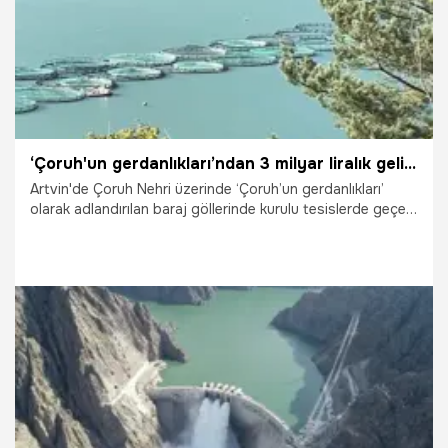
‘Çoruh'un gerdanlıkları’ndan 3 milyar liralık gelir sağlandı! 60 bin tonluk üretim hedefi
Artvin'de Çoruh Nehri üzerinde ‘Çoruh’un gerdanlıkları’
olarak adlandırılan baraj göllerinde kurulu tesislerde geçen
yıl 20 bin ton ‘Türk somonu’ üretilip, ekonomiye 3 milyar
lira katkı sağlandı. AK Parti Artvin Milletvekili Faruk Çelik,
“Kafes balıkçılığı hızlı şekilde yayılıp, bütün barajlara teşbih
edilirse yaklaşık 60 bin ton balık üretimi gerçekleşecek.
Bunun da ekonomimize katkısı 10 milyar TL olacak” dedi.
15.01.2025
Ekonomi