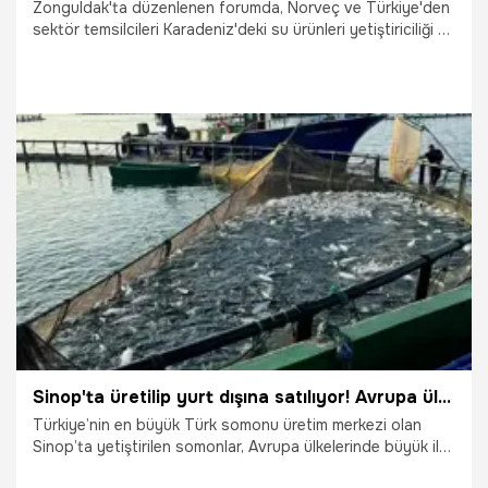
Zonguldak'ta düzenlenen forumda, Norveç ve Türkiye'den
sektör temsilcileri Karadeniz'deki su ürünleri yetiştiriciliği ve
işbirliği imkânlarını değerlendirdi.
7.10.2025
Gündem
Sinop'ta üretilip yurt dışına satılıyor! Avrupa ülkeleri kapış kapış alıyor
Türkiye’nin en büyük Türk somonu üretim merkezi olan
Sinop’ta yetiştirilen somonlar, Avrupa ülkelerinde büyük ilgi
görüyor. Türk somonu yurt dışında adeta kapış kapış