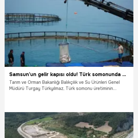
18.05.2026
Gündem
Samsun’un gelir kapısı oldu! Türk somonunda büyük hedef
Tarım ve Orman Bakanlığı Balıkçılık ve Su Ürünleri Genel
Müdürü Turgay Türkyılmaz, Türk somonu üretiminin
Samsun’da başladığını ve bugün Karadeniz’in tamamına
yayıldığını belirterek, "3-5 yıl içerisinde 200 bin tona
ulaşabilecek bir somon üretiminden söz edebiliriz" dedi.
11.05.2026
Samsun