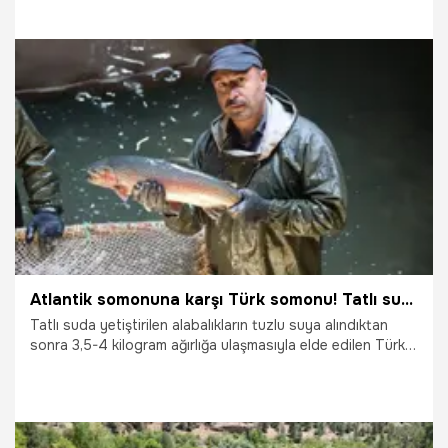
satılırken Sinop üretimdeki liderliğiyle dikkat çekiyor.
24.09.2025
Gündem
Atlantik somonuna karşı Türk somonu! Tatlı sudan tuzlu suya daldık, AB'de lider olduk
Tatlı suda yetiştirilen alabalıkların tuzlu suya alındıktan
sonra 3,5-4 kilogram ağırlığa ulaşmasıyla elde edilen Türk
somonunda 2035 sonuna kadar 1 milyar dolarlık ihracat
hedefleniyor.