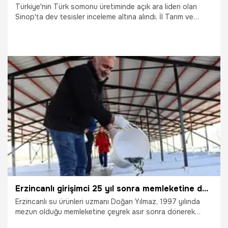
Türkiye'nin Türk somonu üretiminde açık ara lideri olan
Sinop'ta dev tesisler inceleme altına alındı. İl Tarım ve
Orman Müdürlüğü teknik ekipleri, Karadeniz'in sularında
sürdürülebilir ve güvenilir gıda üretiminin korunması için
aralıksız denetim yürütüyor.
6.06.2026
Gündem
Erzincanlı girişimci 25 yıl sonra memleketine döndü, Bakanlık desteğiyle milyonluk balık tesisi kurdu! İhracata katkı sağlıyor, bu yılda hedefi 20 milyon üretecek!
Erzincanlı su ürünleri uzmanı Doğan Yılmaz, 1997 yılında
mezun olduğu memleketine çeyrek asır sonra dönerek
örnek bir başarı hikayesine imza attı. Tarım ve Orman