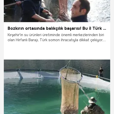
Bozkırın ortasında balıkçılık başarısı! Bu il Türk ekonomisine büyük katkı veriyor
Kırşehir'in su ürünleri üretiminde önemli merkezlerinden biri
olan Hirfanlı Barajı, Türk somon ihracatıyla dikkat çekiyor.
Yıllık bin 500 ton üretim yapılan alanda 3 farklı tesiste
işlem yapılıyor. Baraj gölünde yetiştirilen somonlar, Rusya,
Almanya, Çin gibi ülkelere gönderiliyor.
27.11.2025
Ekonomi