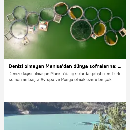
26.05.2025
Ekonomi
Denizi olmayan Manisa'dan dünya sofralarına: Türk somonu ihracatıyla rekor kırıyor!
Denize kıyısı olmayan Manisa'da iç sularda yetiştirilen Türk
somonları başta Avrupa ve Rusya olmak üzere bir çok
dünya ülkesine ihraç ediliyor. Besin değerleri bakımından da
Norveç somonundan daha güçlü olduğu belirlenen Türk
somonu her geçen dönemde pazar payını da arttırıyor.
26.05.2025
Ekonomi