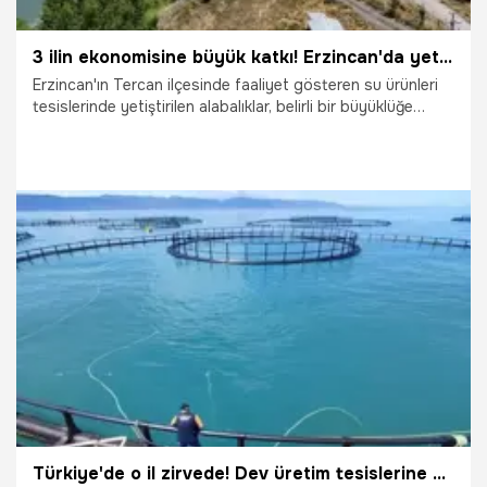
3 ilin ekonomisine büyük katkı! Erzincan'da yetişiyor, Trabzon ve Elazığ'da dönüşüm tamamlanıyor
Erzincan'ın Tercan ilçesinde faaliyet gösteren su ürünleri
tesislerinde yetiştirilen alabalıklar, belirli bir büyüklüğe
ulaştıktan sonra Türk somonu üretiminde değerlendirilmek
üzere Trabzon ve Elazığ'a gönderiliyor.
12.07.2026
Gündem
Türkiye'de o il zirvede! Dev üretim tesislerine sıkı takip