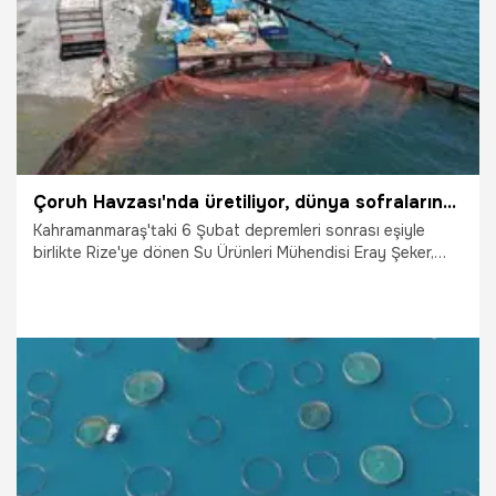
Çoruh Havzası'nda üretiliyor, dünya sofralarına gidiyor
Kahramanmaraş'taki 6 Şubat depremleri sonrası eşiyle
birlikte Rize'ye dönen Su Ürünleri Mühendisi Eray Şeker,
Artvin'deki Deriner Barajı'nda yıllık 500 ton kapasiteli balık
üretim tesisi kurdu. Tesiste üretilen somonların büyük
bölümü yurt dışına ihraç ediliyor.
22.07.2026
Gündem