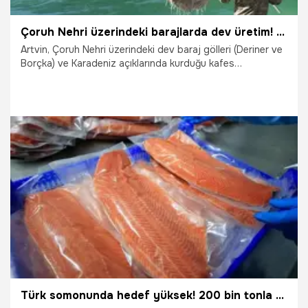
Çoruh Nehri üzerindeki barajlarda dev üretim! 67 ülkeye gönderiliyor: Bu yıllık hedef 4,5 milyar TL
Artvin, Çoruh Nehri üzerindeki dev baraj gölleri (Deriner ve
Borçka) ve Karadeniz açıklarında kurduğu kafes
sistemleriyle Türk Somonu üretiminde rekor seviyelere
ulaştı. Yurt içi ve yurt dışına gönderilen somonlar, hali
hazırda $67$ ülkeye ihraç ediliyor.
12.11.2025
Ekonomi
Türk somonunda hedef yüksek! 200 bin tonla gözler zirvede