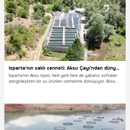
22.09.2025
Bursa
Isparta'nın saklı cenneti: Aksu Çayı'ndan dünya sofralarına Türk somonu!
Isparta'nın Aksu ilçesi, hem yerli hem de yabancı sofraları
zenginleştiren bir su ürünleri cennetine dönüşüyor. Aksu
Çayı üzerinde kurulu tesislerde üretilen alabalık ve Türk
somonu, soğuk suyun kattığı eşsiz lezzet sayesinde iç
piyasanın yanı sıra Rusya, Gürcistan ve Hollanda gibi
ülkelere ihraç ediliyor.
12.09.2025
Ekonomi