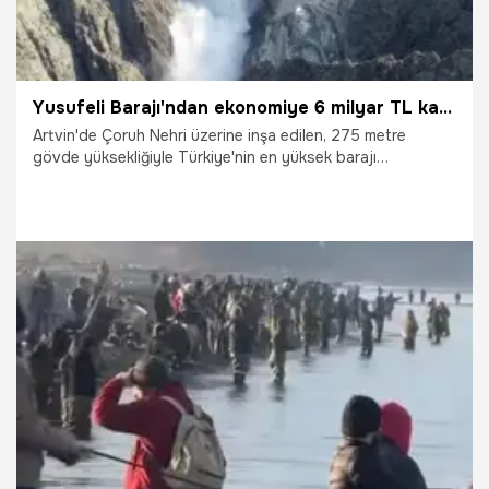
Yusufeli Barajı'ndan ekonomiye 6 milyar TL katkı
Artvin'de Çoruh Nehri üzerine inşa edilen, 275 metre
gövde yüksekliğiyle Türkiye'nin en yüksek barajı
Yusufeli'de, yapımından bugüne 2 milyar kilovatsaat enerji
üretimi ile ekonomiye 6 milyar TL katkı sağlandı. Artvin
Valisi Turan Ergün, "Çoruh Nehri üzerinde 7 tane baraj var.
Bunlardan 5'i, Artvin il sınırları içerisinde. Bunların en
büyükleri Yusufeli ve Deriner Barajı. Yusufeli Barajı, bugün
275 metre gövde yüksekliğinde dünyanın en yüksek 5'inci
barajı konumunda" dedi.
28.12.2024
Gündem