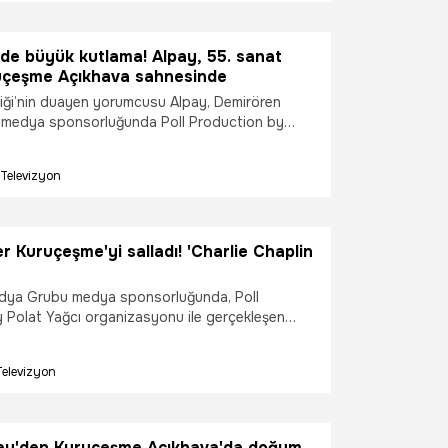
" dedi.
de büyük kutlama! Alpay, 55. sanat
ruçeşme Açıkhava sahnesinde
ği’nin duayen yorumcusu Alpay, Demirören
medya sponsorluğunda Poll Production by
ganizasyonu ile 55. sanat yılını Paraf
khava sahnesinde önceki akşam sevenleriyle
Televizyon
 Kuruçeşme'yi salladı! 'Charlie Chaplin
dya Grubu medya sponsorluğunda, Poll
 Polat Yağcı organizasyonu ile gerçekleşen
me Açıkhava Konserleri'nde ünlü pop yıldızı
erjisiyle izleyenleri adeta büyüledi. Yener,
Televizyon
ını New York’ta kliplendirdiği yeni hiti “İyi Ya”
ı.
y'den Kuruçeşme Açıkhava'da doğum