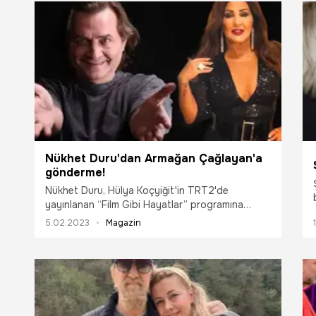
Nükhet Duru'dan Armağan Çağlayan'a
gönderme!
Nükhet Duru, Hülya Koçyiğit'in TRT2'de
yayınlanan “Film Gibi Hayatlar” programına
konuk oldu. Geçtiğimiz kasım ayında kansere
5.02.2023
Magazin
yakalandığını duyuran sunucu Armağan
Çağlayan, hastalığı süresince kendisini aramayan
Duru'ya sitem etmişti. Hakkında 'vefasızlık'
yorumu yapılan usta sanatçı, Çağlayan'a
gönderme niteliğinde bir açıklamaya imza attı.