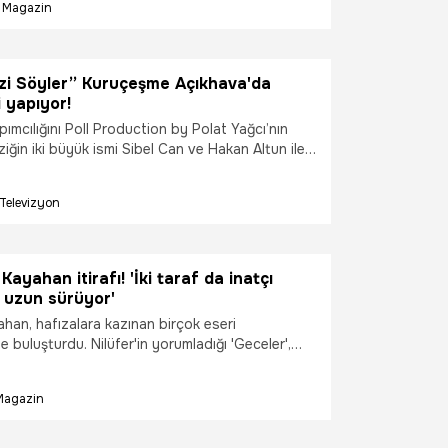
Magazin
ü sanatçı, eski günlerin atmosferini yeniden
izi Söyler” Kuruçeşme Açıkhava'da
i yapıyor!
pımcılığını Poll Production by Polat Yağcı’nın
ziğin iki büyük ismi Sibel Can ve Hakan Altun ile
irtüözü Hüsnü Şenlendirici’yi bir araya getiren
 “Şarkılar Bizi Söyler” sezon finali yapıyor.
Televizyon
khava’dan canlı yayınla ekrana gelecek olan
in tüm geliri depremzedelere bağışlanacak.
Kayahan itirafı! 'İki taraf da inatçı
r uzun sürüyor'
yahan, hafızalara kazınan birçok eseri
e buluşturdu. Nilüfer'in yorumladığı 'Geceler',
 ve 'Esmer Günler' gibi Kayahan parçaları klasik
erhum sanatçı ile uzun yıllar birlikte çalışan
Magazin
önem küs kaldıktan sonra hastalık sürecinde
a müzisyen hakkında konuştu.