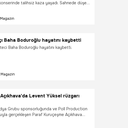
i konserinde talihsiz kaza yaşadı. Sahnede düşen
alleri bir hayranının kamerasına anbean yansırken,
ra geldi.
Magazin
ı Baha Boduroğlu hayatını kaybetti
steci Baha Boduroğlu hayatını kaybetti.
Magazin
Açıkhava'da Levent Yüksel rüzgarı
dya Grubu sponsorluğunda ve Poll Production
uyla gerçekleşen Paraf Kuruçeşme Açıkhava
n akşam Levent Yüksel ve sevenlerini ağırladı.
0'lı yıllara götüren büyüleyici bir konserle