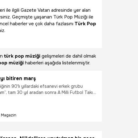
ri ile ilgili Gazete Vatan adresinde yer alan
rsiniz. Geçmişte yaşanan Türk Pop Müziği ile
üncel haberler ve çok daha fazlasını
Türk Pop
iz.
an
türk pop müziği
gelişmeleri de dahil olmak
pop müziği
haberleri aşağıda listelenmiştir.
ayı bitiren marş
inin 90'lı yıllardaki efsanevi erkek grubu
am”, tam 30 yıl aradan sonra A Milli Futbol Takımı
 geldi. Grubun, 24 yılın ardından 2026 FIFA
olcusu milliler için yazdığı “Yazarız adını
l medyada beğeni topladı.
Magazin