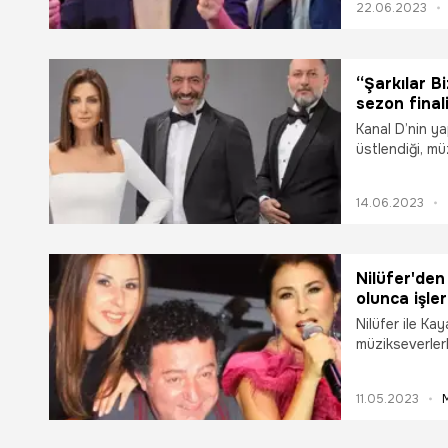
22.06.2023
buluşturan ünl
yaşattı.
“Şarkılar B
sezon final
Kanal D’nin ya
üstlendiği, mü
usta klarnet v
müzik programı
14.06.2023
Kuruçeşme Açı
sezon finalin
Nilüfer'den 
olunca işle
Nilüfer ile Ka
müzikseverlerl
'Kar Taneleri'
hâline geldi. M
11.05.2023
Nilüfer, bir d
barıştığı ust