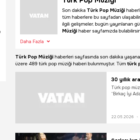
Türk Pop Müziği
Son dakika
Türk Pop Müziği
haberle
tüm haberlere bu sayfadan ulaşabili
ilgili gelişmeler, bugün yayınlanan g
Müziği
haber sayfamızda bulabilirsin
u
Daha Fazla
Türk Pop Müziği
haberleri sayfasında son dakika yaşan
üzere
489 türk pop müziği haberi bulunmuştur. Tüm
türk 
30 yıllık ar
Türk pop müziğ
“Birkaç İyi Ad
için bir araya
Dünya Kupası y
göklere” sana
22.05.2026