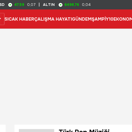
47.59
6498,76
SD
0,07
|
ALTIN
0,04
SICAK HABER
ÇALIŞMA HAYATI
GÜNDEM
ŞAMPİY10
EKONOM