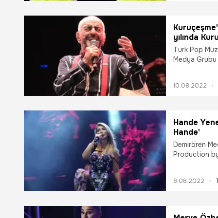
bir sıkıntı var.
Kuruçeşme'
yılında Ku
Türk Pop Müzi
Medya Grubu 
Polat Yağcı or
Kuruçeşme Açı
10.08.2022
kutladı.
Hande Yener
Hande'
Demirören Me
Production by
Paraf Kuruçeş
Hande Yener en
8.08.2022
konserin açılış
şarkısıyla yapt
Merve Özbe