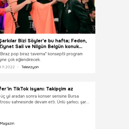
Şarkılar Bizi Söyler'e bu hafta; Fedon,
Ziynet Sali ve Nilgün Belgün konuk
oluyor
"Biraz pop biraz taverna" konseptli program
yine çok eğlendirecek.
9.11.2022
Televizyon
üfer’in TikTok isyanı: Takipçim az
r üç yıl aradan sonra konser serisine Bursa
trosu sahnesinde devam etti. Ünlü şarkıcı, şarkı
eyiciler ile sohbet etti. Nilüfer, “Siz böyle
 telefonlarınızın ışıklarını konserde, ben tabi
m jenerasyon farkı, biliyorum bunları, bilmiyorum
Magazin
ii TikTok hesabım bile var ama takipçim az. Öyle