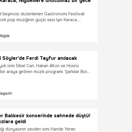
n Karaca, Niğdelilere unutulmaz bir gece
ıl beşincisi düzenlenen Gastronomi Festivali
rk pop müziğinin güçlü sesi Işın Karaca,
konserle sahne aldı.
Niğde
zi Söyler'de Ferdi Tayfur anılacak
yük ismi Sibel Can, Hakan Altun ve Hüsnü
i bir araya getiren müzik programı ‘Şarkılar Bizi
esk müziğin kralı Ferdi Tayfur’un şarkıları
agazin
r Balıkesir konserinde sahnede düştü!
ızlara geldi
ği dünyasının sevilen ismi Hande Yener,