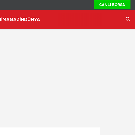
CANLI BORSA
İ
MAGAZİN
DÜNYA
Ara