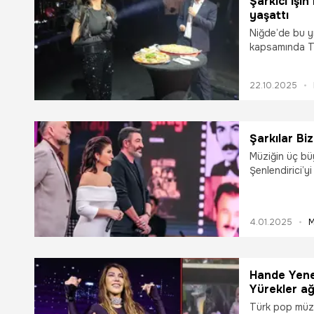
Şarkıcı Işı
yaşattı
Niğde’de bu y
kapsamında Tü
unutulmaz bir 
22.10.2025
Şarkılar Bi
Müziğin üç bü
Şenlendirici’y
Söyler’de arab
söylenecek.
4.01.2025
M
Hande Yene
Yürekler ağ
Türk pop müzi