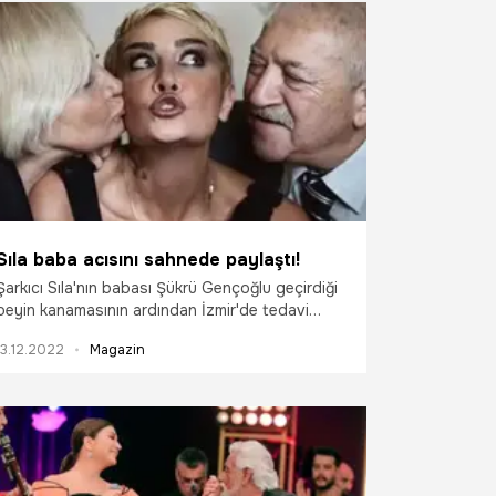
Sıla baba acısını sahnede paylaştı!
Şarkıcı Sıla'nın babası Şükrü Gençoğlu geçirdiği
beyin kanamasının ardından İzmir'de tedavi
gördüğü özel hastanede geçtiğimiz hafta
13.12.2022
Magazin
yaşamını yitirmişti. Önceden planlanan
konserinde Zorlu PSM sahnesine çıkan Sıla
Gençoğlu, seyircisiyle dertleşti.