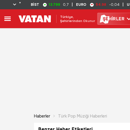
°
13.799
54.98
BİST
0,7
|
EURO
-0,04
|
U
Türkiye,
ŞE
HİRLER
Şehirlerinden Okunur
Haberler
Türk Pop Müziği Haberleri
Benzer Haber Etiketleri