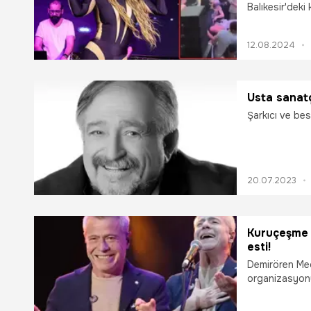
Balıkesir'dek
şarkıcının o h
yürekler ağızla
12.08.2024
Usta sanatç
Şarkıcı ve be
20.07.2023
Kuruçeşme 
esti!
Demirören Me
organizasyon
Konserleri, dü
Hayranlarını 9