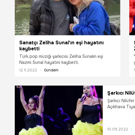
Sanatçı Zeliha Sunal'ın eşi hayatını
kaybetti
Türk pop müziği şarkıcısı Zeliha Sunalın eşi
Nazmi Sunal hayatını kaybetti.
12.11.2022
Gündem
Şarkıcı Nil
Şarkıcı Nilüfe
Açıkhava Tiya
aralarında dinl
açıyorsunuz ya
eskilere gitti
10.09.2022
sanmayın. Tab