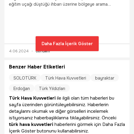
eğitim uçağı düştüğü ihbarı üzerine bölgeye arama
kurtarma ve itfaiye ekipleri sevk edildi. Peki, | SF 260D
eğitim uçağı hangi ülkenin, kaç yılında, kim tarafından
üretildi? SF 260D uçağının özellikleri
Daha Fazla İçerik Göster
4.06.2024
Gündem
Benzer Haber Etiketleri
SOLOTÜRK
Türk Hava Kuvvetleri
bayraktar
Erdoğan
Türk Yıldızları
Türk Hava Kuvvetleri
ile ilgili olan tüm haberleri bu
sayfa üzerinden görüntüleyebilirsiniz. Haberlerin
detaylarını okumak ve diğer görselleri incelemek
istiyorsanız haberbaşlıklarına tıklayabilirsiniz. Önceki
türk hava kuvvetleri
haberlerini görmek için Daha Fazla
İçerik Göster butonunu kullanabilirsiniz.