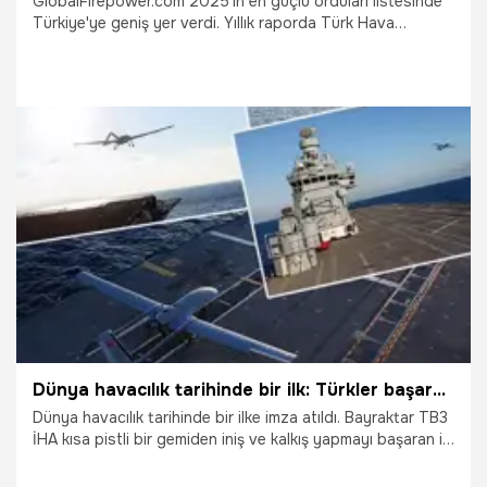
GlobalFirepower.com 2025'in en güçlü orduları listesinde
Türkiye'ye geniş yer verdi. Yıllık raporda Türk Hava
Kuvvetleri filosunun "Hürkuş ve T129 saldırı helikopteri gibi
eklemelerle büyüyen yerli gücünden yararlandığı" belirtildi.
İşte ABD, Rusya, Çin dahil dünyanın en güçlü ordularının
sıralamaları, uçak sayıları, filoları, askeri personelleri ve
Türk ordusunun detaylı analizi...
13.01.2025
Gündem
Dünya havacılık tarihinde bir ilk: Türkler başardı! Bayraktar TB3 kısa pistli bir gemiden iniş kalkış yapmayı başaran ilk İHA oldu
Dünya havacılık tarihinde bir ilke imza atıldı. Bayraktar TB3
İHA kısa pistli bir gemiden iniş ve kalkış yapmayı başaran ilk
insansız hava aracı olarak tarihe geçti. ‘Türkler dünyada
bir ilki başardı’ sözleri Sanayi ve Teknoloji Bakanı Mehmet