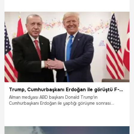
28.04.2025
Yaşam
Trump, Cumhurbaşkanı Erdoğan ile görüştü F-35 satışında fikri değişti! İsrail ve Yunanistan rahatsız oldu
Alman medyası ABD başkanı Donald Trump'ın
Cumhurbaşkanı Erdoğan ile yaptığı görüşme sonrası
Türkiye'ye F-35 satışına sıcak baktığını ve bu durumun
İsrail ve Yunanistan'ı alarma geçirdiğini yazdı. Alman
gazetesi Frankfurter Rundschau, haberinde 'Amerikan
Başkanı, Türkiye'yi F-35 programına yeniden dahil etmek
ve uçakları teslim etmek istiyor.' ifadelerini kullandı.