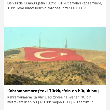
Denizli'de Cumhuriyetin 102'nci yılı kutlamaları kapsamında,
Türk Hava Kuvvetleri'nin akrobasi timi SOLOTÜRK,
Pamukkale semalarında gösteri uçuşu gerçekleştirdi.
25.10.2025
PAMUKKALE
Kahramanmaraş'taki Türkiye'nin en büyük bayrağını ilk selamlayan 'Savaşan Şahinler' oldu
Kahramanmaraş'ta Ahır Dağı zirvesine işlenen 40 bin
metrekarelik en büyük Türk bayrağı, Büyük Taarruz'un
103'üncü yıl dönümünde tamamlandı. En büyük bayrağı, ilk