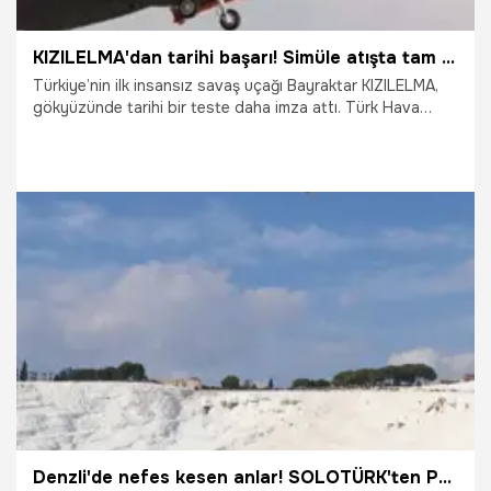
KIZILELMA'dan tarihi başarı! Simüle atışta tam isabet
Türkiye’nin ilk insansız savaş uçağı Bayraktar KIZILELMA,
gökyüzünde tarihi bir teste daha imza attı. Türk Hava
Kuvvetleri’ne ait iki F-16 savaş uçağının katıldığı testte, milli
AESA Radar MURAD ile hedef F-16’ya kilitlenen KIZILELMA,
milli hava-hava füzesi GÖKDOĞAN ile gerçekleştirdiği
simüle atış testinde tam isabet sağladı.
20.11.2025
Gündem
Denzli'de nefes kesen anlar! SOLOTÜRK'ten Pamukkale'de gösteri uçuşu