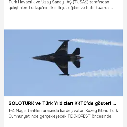
Türk Havacılık ve Uzay Sanayii AŞ (TUSAŞ) tarafından
geliştirilen Türkiye'nin ilk milli jet eğitim ve hafif taarruz
uçağı HÜRJET'e NATO ve diğer dünya ülkelerinin kapısını
açacak anlaşma, İspanya'da imzalandı.
14.05.2025
Ekonomi
SOLOTÜRK ve Türk Yıldızları KKTC’de gösteri uçuşu yapacak
1-4 Mayıs tarihleri arasında kardeş vatan Kuzey Kıbrıs Türk
Cumhuriyeti'nde gerçekleşecek TEKNOFEST öncesinde
festival heyecanı gökyüzünde başlayacak.