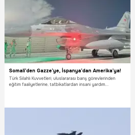
14.04.2025
Gündem
Somali’den Gazze’ye, İspanya’dan Amerika’ya!
Türk Silahlı Kuvvetleri; uluslararası barış görevlerinden
eğitim faaliyetlerine, tatbikatlardan insani yardım
operasyonlarına uzanan geniş bir alanda dünyanın birçok
yerinde aynı anda varlık gösteriyor.
7.04.2025
Gündem