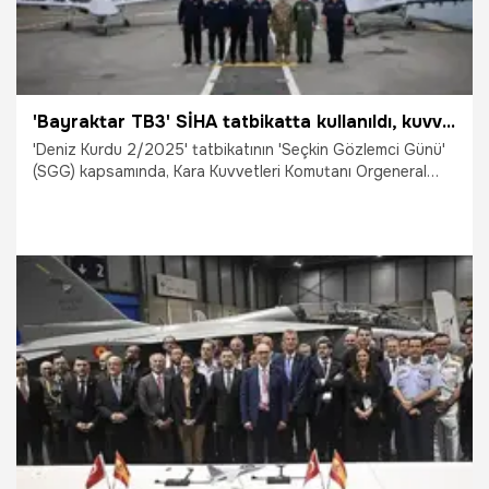
'Bayraktar TB3' SİHA tatbikatta kullanıldı, kuvvet komutanları art arda açıklama yaptı
'Deniz Kurdu 2/2025' tatbikatının 'Seçkin Gözlemci Günü'
(SGG) kapsamında, Kara Kuvvetleri Komutanı Orgeneral
Selçuk Bayraktaroğlu, Hava Kuvvetleri Komutanı Orgeneral
Ziya Cemal Kadıoğlu, Deniz Kuvvetleri Komutanı Oramiral
Ercüment Tatlıoğlu, Savunma Sanayii Başkanı Haluk
Görgün, BAYKAR Yönetim Kurulu Başkanı Selçuk Bayraktar
açıklama yaptı.
11.06.2025
Gündem