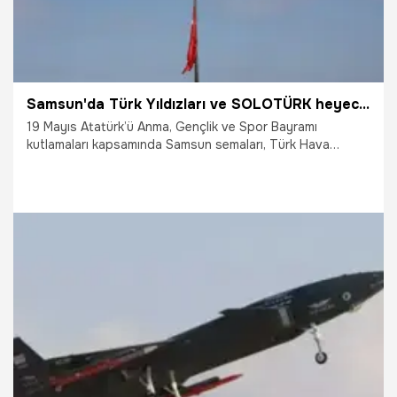
Samsun'da Türk Yıldızları ve SOLOTÜRK heyecanı! Nefes kesen gösteri
19 Mayıs Atatürk’ü Anma, Gençlik ve Spor Bayramı
kutlamaları kapsamında Samsun semaları, Türk Hava
Kuvvetleri’nin göz bebeği akrobasi ekipleri Türk Yıldızları
ve SOLOTÜRK’ün gösterileriyle şölene dönüştü. On
binlerce vatandaş sahillere akın ederek unutulmaz anlara
tanıklık etti.
19.05.2026
Samsun