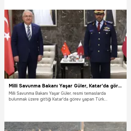
Fatih Kacır ifadelerini kullandı. Bu ne anlama geliyor? Kısa
pistli bir gemiden bir SİHA'nın iniş ve kalkış yapmayı
başarması ne anlama geliyor ve neden önemli? İşte
konunun ayrıntıları...
20.11.2024
Gündem
Milli Savunma Bakanı Yaşar Güler, Katar'da görev yapan Türk askerlerini ziyaret etti
Milli Savunma Bakanı Yaşar Güler, resmi temaslarda
bulunmak üzere gittiği Katar'da görev yapan Türk
askerlerini ziyaret etti.