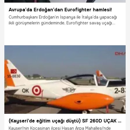
Avrupa’da Erdoğan’dan Eurofighter hamlesi!
Cumhurbaşkanı Erdoğan’ın İspanya ile İtalya’da yapacağı
ikili görüşmelerin gündeminde, Eurofighter savaş uçağı
alımının önemli bir yer tutması bekleniyor. Türkiye, hava
gücünde bir zaafiyet oluşmaması için 40 Eurofighter jetini,
Yunanistan’ın F-35 savaş uçaklarına sahip olmasından
önce envanterine katmayı istiyor.
13.06.2024
Dünya
(Kayseri’de eğitim uçağı düştü) SF 260D UÇAK ÖZELLİKLERİ | SF 260D eğitim uçağı hangi ülkenin, kaç yılında, kim tarafından üretildi?
Kayseri'nin Kocasinan ilçesi Hasan Arpa Mahallesi'nde