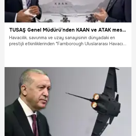
TUSAŞ Genel Müdürü’nden KAAN ve ATAK mesajı! İlk teslimat ve uçuş için tarih verildi
Havacılık, savunma ve uzay sanayisinin dünyadaki en
prestijli etkinliklerinden "Farnborough Uluslararası Havacılık
Fuarı"nda TUSAŞ Genel Müdürü Mehmet Demiroğlu,
Gazeteci Hakan Çelik’in sorularını yanıtladı. Demiroğlu,
KAAN, GÖKBEY, ATAK helikopteri ve HÜRJET ile ilgili önemli
bilgiler verdi. İşte detaylar...
28.07.2024
Gündem