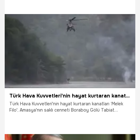
olarak Türk Hava Kuvvetleri'nin 'Savaşan Şahinler Filosu'
selamladı.
30.08.2025
ONİKİŞUBAT
Türk Hava Kuvvetleri'nin hayat kurtaran kanatları ‘Melek Filo'dan Boraboy Gölü'nde nefes kesen tatbikat
Türk Hava Kuvvetleri'nin hayat kurtaran kanatları ‘Melek
Filo', Amasya'nın saklı cenneti Boraboy Gölü Tabiat
Parkı'nda düzenlenen gösteride nefesleri kesen bir
kurtarma tatbikatına imza attı. Tatbikatı izleyenler
havadaki helikopteri fotoğraflayıp selfie yapmaya da
çalıştı.