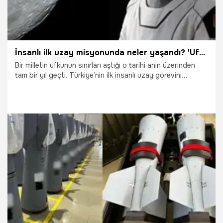
İnsanlı ilk uzay misyonunda neler yaşandı? 'Ufkun Ötesinde' D-Smart GO’da
Bir milletin ufkunun sınırları aştığı o tarihi anın üzerinden
tam bir yıl geçti. Türkiye’nin ilk insanlı uzay görevini
başarıyla tamamlayan Astronot Alper Gezeravcı, her yaşta
gence ilham kaynağı oldu. Bu önemli bilim misyonu, birinci
yıl dönümünde bir belgesel ile taçlandı. D-Smart GO’da
yayınlanan ve yönetmenliğini Burcu Camcıoğlu’nun yaptığı
“Ufkun Ötesinde” belgeseli, tarihi görevin perde arkasını,
tanıklıklar eşliğinde ve ilk kez yayınlanan görüntülerle
birlikte izleyiciyle buluştu.
19.01.2025
Gündem