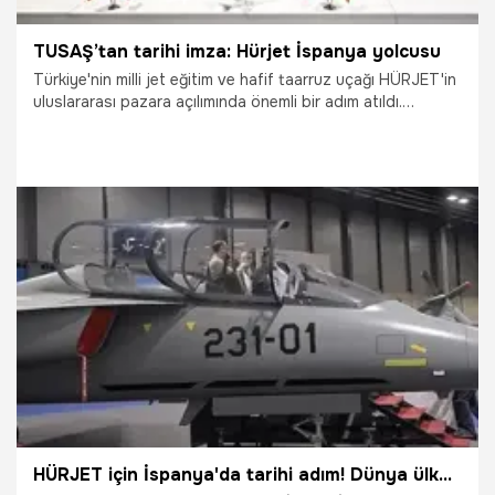
TUSAŞ’tan tarihi imza: Hürjet İspanya yolcusu
Türkiye'nin milli jet eğitim ve hafif taarruz uçağı HÜRJET'in
uluslararası pazara açılımında önemli bir adım atıldı.
İspanya'da TUSAŞ, Airbus ve İspanya Savunma Bakanlığı
arasında imzalanan mutabakat anlaşması, HÜRJET'in
NATO ülkeleri ve diğer uluslararası alıcılar nezdinde önünü
açacak.
14.05.2025
Ekonomi
HÜRJET için İspanya'da tarihi adım! Dünya ülkelerinin kapısını açacak anlaşma