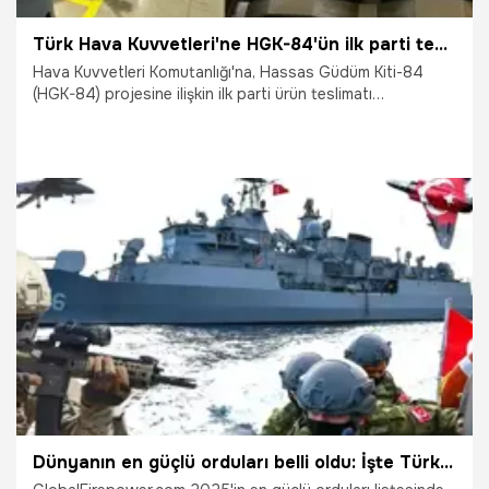
Türk Hava Kuvvetleri'ne HGK-84'ün ilk parti teslimatı yapıldı
Hava Kuvvetleri Komutanlığı'na, Hassas Güdüm Kiti-84
(HGK-84) projesine ilişkin ilk parti ürün teslimatı
gerçekleştirildi. ASFAT'ın sosyal medya hesabından,
teslimata ilişkin yapılan açıklamada, "Gök vatanın çelik
pençelerine HGK-84 desteği. Milli Savunma Bakanlığımız ile
ASFAT arasında imzalanan HGK-84 Tedariği Projesi
kapsamında TÜBİTAK SAGE iş birliğiyle ASFAT tarafından
Hava Kuvvetleri Komutanlığına ilk teslimatlar başarıyla
tamamlandı" denildi.
15.01.2025
Gündem
Dünyanın en güçlü orduları belli oldu: İşte Türkiye'nin Global Firepower 2025 listesindeki yeri