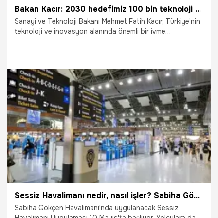
Bakan Kacır: 2030 hedefimiz 100 bin teknoloji girişimi
Sanayi ve Teknoloji Bakanı Mehmet Fatih Kacır, Türkiye’nin
teknoloji ve inovasyon alanında önemli bir ivme
yakaladığını belirterek, girişimcilik ekosisteminin son yıllarda
büyük bir gelişim gösterdiğini ifade etti.
10.05.2026
Gündem
Sessiz Havalimanı nedir, nasıl işler? Sabiha Gökçen'de uygulama başlıyor!
Sabiha Gökçen Havalimanı'nda uygulanacak Sessiz
Havalimanı Uygulaması 10 Mayıs'ta başlıyor. Yolculara daha