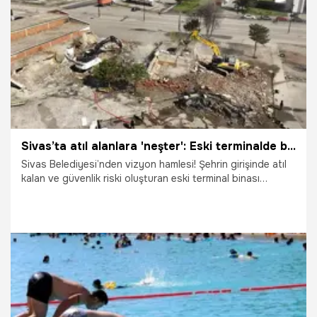
5.05.2026
Bursa
Sivas’ta atıl alanlara 'neşter': Eski terminalde büyük yıkım başladı
Sivas Belediyesi’nden vizyon hamlesi! Şehrin girişinde atıl
kalan ve güvenlik riski oluşturan eski terminal binası
yıkılarak; yerine ticaret, turizm ve konut odaklı modern bir
yaşam alanı inşa ediliyor.
27.04.2026
Sivas