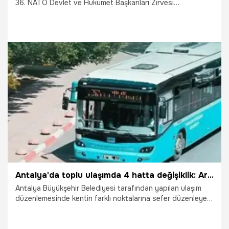
36. NATO Devlet ve Hükümet Başkanları Zirvesi
kapsamında güvenlik ve trafik tedbirlerini açıkladı.
25.06.2026
Ankara
Antalya'da toplu ulaşımda 4 hatta değişiklik: Artık otogara girecekler
Antalya Büyükşehir Belediyesi tarafından yapılan ulaşım
düzenlemesinde kentin farklı noktalarına sefer düzenleyen
6 otobüsün seferlerinde değişimler yapıldı. Yeni
düzenlemeyle birlikte, LC07A, TK51, TB72 ve TK51A levhalı