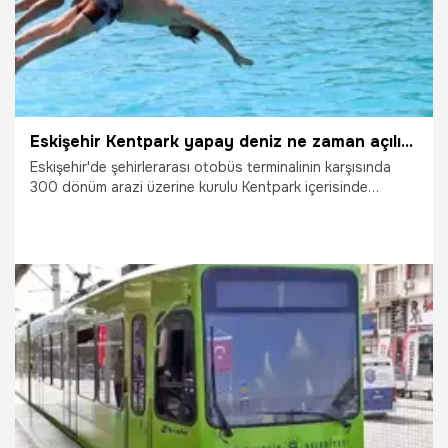
Eskişehir Kentpark yapay deniz ne zaman açılıyor? 2026 giriş ücretleri ne kadar?
Eskişehir'de şehirlerarası otobüs terminalinin karşısında
300 dönüm arazi üzerine kurulu Kentpark içerisinde
bulunan yapay plaj geçtiğimiz yıl yoğun ilgi görmüştü.
Türkiye'nin ilk yapay denizi olma özelliğini taşıyan 350
metre uzunluğundaki tesis gerçek deniz kumuyla kaplı
alana sahiptir. Peki Eskişehir Kentpark yapay deniz 2026
ücretleri ne kadar? Kentpark yapay plaj ne zaman açılıyor?
21.04.2026
Eskişehir