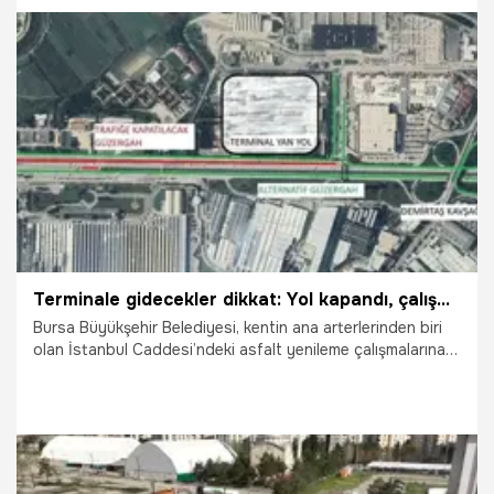
7.05.2026
Antalya
Terminale gidecekler dikkat: Yol kapandı, çalışma bugün başladı!
Bursa Büyükşehir Belediyesi, kentin ana arterlerinden biri
olan İstanbul Caddesi’ndeki asfalt yenileme çalışmalarına
hız kesmeden devam ediyor. Çalışmalar kapsamında Bursa
Şehirlerarası Otobüs Terminali’ne giden yan yolun bir
bölümü geçici olarak trafiğe kapatılacak.