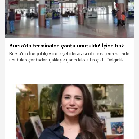
Bursa'da terminalde çanta unutuldu! İçine bakanın nutku tutuldu
Bursa'nın İnegöl ilçesinde şehirlerarası otobüs terminalinde
unutulan çantadan yaklaşık yarım kilo altın çıktı. Dalgınlık
sonucu çantasını terminalde unutan kadın, polis ekiplerinin
dikkati sayesinde büyük bir mağduriyet yaşamaktan
kurtuldu.
26.05.2026
Bursa