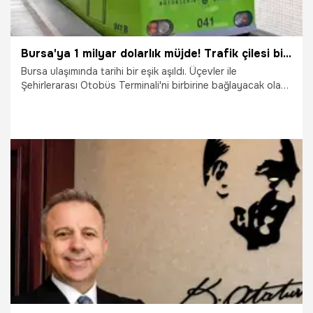
Bursa'ya 1 milyar dolarlık müjde! Trafik çilesi bitiyor, metro hattı terminale uzanıyor
Bursa ulaşımında tarihi bir eşik aşıldı. Üçevler ile
Şehirlerarası Otobüs Terminali'ni birbirine bağlayacak olan
13,5 kilometrelik yeni raylı sistem hattı, Bursa Büyükşehir
Belediye Meclisi’nde resmen kabul edildi. Dev proje, Nilüfer
ve Osmangazi aksındaki trafik yükünü tamamen
değiştirecek.
18.04.2026
Bursa