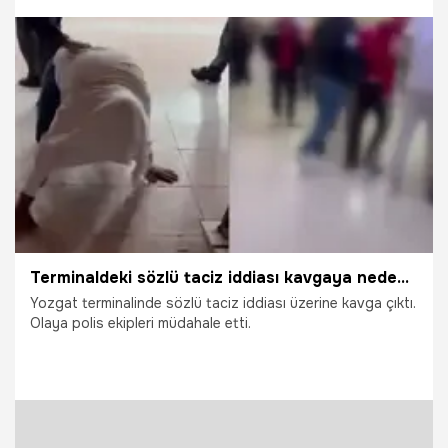
otobüsler, bundan sonra Antalya Otogarı'nın içinden yolcu
alacak.
22.06.2026
Kocaeli
Terminaldeki sözlü taciz iddiası kavgaya neden oldu
Yozgat terminalinde sözlü taciz iddiası üzerine kavga çıktı.
Olaya polis ekipleri müdahale etti.