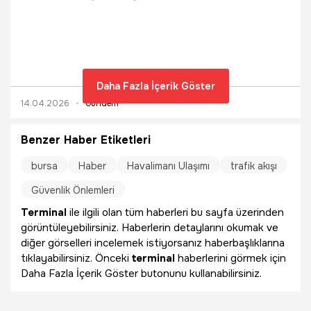
Fatih Kacır, “Türkiye'nin toplam AR-GE harcamaları 1,2
milyar dolardan 20 milyar dolara yükselirken, Türk özel
sektörünün Ar-Ge harcamaları da 350 milyon dolardan 14
milyar dolara erişti. Bugün Türk özel sektörü ortaya
koyduğu başarı hikayeleriyle, farklı sektörlerde dünyada
adından söz ettiren öncü başarı hikayelerine imza atabilen
Daha Fazla İçerik Göster
bir konumdadır” dedi.
14.04.2026
Gündem
Benzer Haber Etiketleri
bursa
Haber
Havalimanı Ulaşımı
trafik akışı
Güvenlik Önlemleri
Terminal
ile ilgili olan tüm haberleri bu sayfa üzerinden
görüntüleyebilirsiniz. Haberlerin detaylarını okumak ve
diğer görselleri incelemek istiyorsanız haberbaşlıklarına
tıklayabilirsiniz. Önceki
terminal
haberlerini görmek için
Daha Fazla İçerik Göster butonunu kullanabilirsiniz.