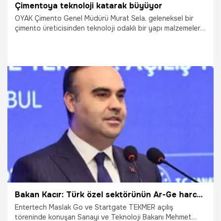
Çimentoya teknoloji katarak büyüyor
OYAK Çimento Genel Müdürü Murat Sela, geleneksel bir
çimento üreticisinden teknoloji odaklı bir yapı malzemeleri
şirketine dönüşme sürecini anlattı
17.04.2026
Çalışma Hayatı
Bakan Kacır: Türk özel sektörünün Ar-Ge harcamaları 350 milyon dolardan 14 milyar dolara ulaştı
Entertech Maslak Go ve Startgate TEKMER açılış
töreninde konuşan Sanayi ve Teknoloji Bakanı Mehmet