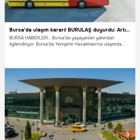
Bursa'da ulaşım kararı! BURULAŞ duyurdu: Artık sona erecek
BURSA HABERLERİ... Bursa'da yaşayanları yakından
ilgilendiriyor. Bursa'da Yenişehir Havalimanı'na ulaşımda
önemli bir değişiklik hayata geçiriliyor. 1 Ağustos 2026
itibarıyla Bursa Terminal ile Yenişehir Havalimanı arasında
hizmet veren BBBUS seferleri sona ererken ulaşım 80/T
hattı üzerinden sağlanacak. İşte yeni ücretler, sefer
saatleri ve tüm detaylar...
31.07.2026
Bursa