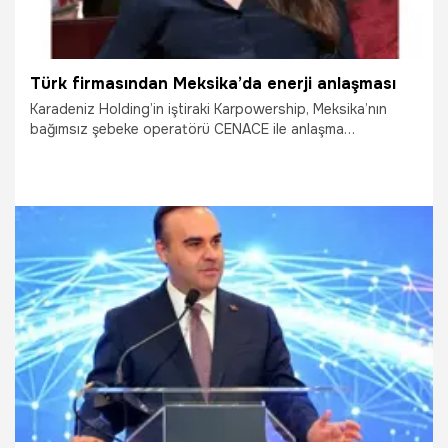
Türk firmasından Meksika’da enerji anlaşması
Karadeniz Holding’in iştiraki Karpowership, Meksika’nın
bağımsız şebeke operatörü CENACE ile anlaşma
imzaladığını duyurdu. CENACE ile ortaklaşa yürüteceği üç
yıl süreli anlaşma kapsamında Karpowership’in, Yucatán
Yarımadası’nda enerji arz güvenliğine katkı sağlayacağı
belirtildi.
20.05.2026
Ekonomi