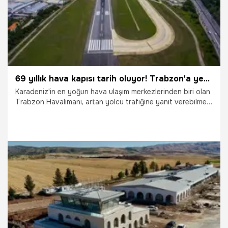
69 yıllık hava kapısı tarih oluyor! Trabzon'a yeni havalimanı
Karadeniz'in en yoğun hava ulaşım merkezlerinden biri olan
Trabzon Havalimanı, artan yolcu trafiğine yanıt verebilmek
amacıyla dev bir dönüşüm sürecine giriyor. Yaklaşık 70
yıldır hizmet veren mevcut havalimanının yerine, deniz
dolgusu üzerine inşa edilecek 10 milyon yolcu kapasiteli
yeni havalimanı, bölgenin ulaşım altyapısında yeni bir
dönemin kapısını aralayacak.
2.07.2026
Gündem