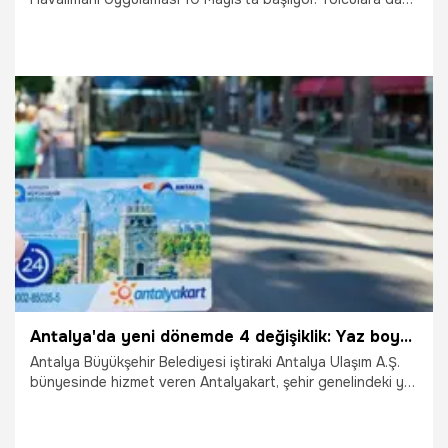
güvenli ve modern bir seyahat deneyimi yaşatacak
uygulama hakkında detaylar belli oldu. 10 Mayıs'ta
başlayacak Sessiz Havalimanı Uygulaması nedir, nasıl işler?
İşte detaylar...
7.05.2026
Gündem
Antalya'da yeni dönemde 4 değişiklik: Yaz boyu geçerli olacak
Antalya Büyükşehir Belediyesi iştiraki Antalya Ulaşım A.Ş.
bünyesinde hizmet veren Antalyakart, şehir genelindeki yol
çalışmaları ve terminal düzenlemeleri nedeniyle 4 ayrı
hattın güzergahında değişikliğe gidildiğini duyurdu.