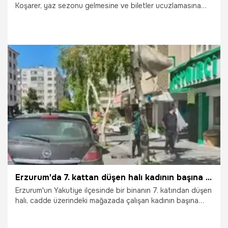
Koşarer, yaz sezonu gelmesine ve biletler ucuzlamasına
rağmen seferlerin durgun olduğunu, son yılların en kötü
dönemlerinden birisini geçirdiklerini söyledi.
27.07.2026
Eskişehir
Erzurum'da 7. kattan düşen halı kadının başına isabet etti
Erzurum'un Yakutiye ilçesinde bir binanın 7. katından düşen
halı, cadde üzerindeki mağazada çalışan kadının başına
isabet etti. O anlar bir aracın kamerasına yansıdı.