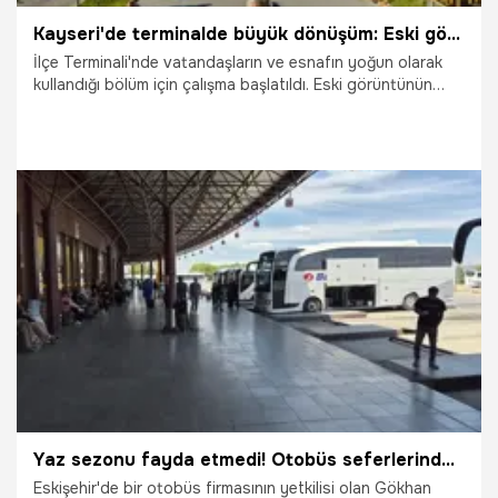
Kayseri'de terminalde büyük dönüşüm: Eski görüntü tarihe karışıyor
İlçe Terminali'nde vatandaşların ve esnafın yoğun olarak
kullandığı bölüm için çalışma başlatıldı. Eski görüntünün
tamamen ortadan kalkacağı yenilemede hangi değişiklikler
yapılıyor?
29.07.2026
Kayseri
Yaz sezonu fayda etmedi! Otobüs seferlerinde durgunluk yaşanıyor
Eskişehir'de bir otobüs firmasının yetkilisi olan Gökhan