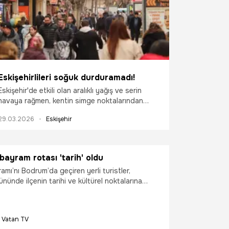
Eskişehirlileri soğuk durduramadı!
Eskişehir'de etkili olan aralıklı yağış ve serin
havaya rağmen, kentin simge noktalarından
Hamamyolu Caddesi ve tarihi Odunpazarı
29.03.2026
Eskişehir
bölgesinde yoğunluk yaşandı.
ayram rotası 'tarih' oldu
ı’nı Bodrum’da geçiren yerli turistler,
ününde ilçenin tarihi ve kültürel noktalarına
 erken saatlerinden itibaren hareketlilik,
i alanlarda hissedildi.
Vatan TV