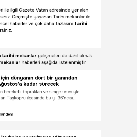
i ile ilgili Gazete Vatan adresinde yer alan
siniz. Geçmişte yaşanan Tarihi mekanlar ile
üncel haberler ve çok daha fazlasını
Tarihi
siniz.
n
tarihi mekanlar
gelişmeleri de dahil olmak
 mekanlar
haberleri aşağıda listelenmiştir.
 için dünyanın dört bir yanından
 Ağustos'a kadar sürecek
 bereketli toprakları ve simge ürünüyle
an Taşköprü ilçesinde bu yıl 36'ncısı
uslararası Taşköprü Kültür ve Sarımsak Festivali
örenle başladı. Tarihi Taşköprü'de açılış
Gündem
esilmesi, stant ziyaretleri ve coşkulu kortej
aşlayan festival; Pompeiopolis Tarım Orman
 Tarımsal Gıda Fuarı ile ayrı bir boyut kazandı.