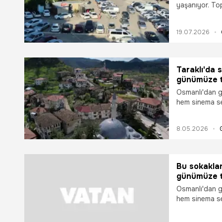
yaşanıyor. To
günde 100 bin 
25 bin oldu.
19.07.2026
Taraklı'da 
günümüze t
Osmanlı'dan g
hem sinema se
mekanları aras
sokak dokusu ve
8.05.2026
atmosferde ağı
Bu sokakla
günümüze t
Osmanlı'dan g
hem sinema se
mekanları aras
sokak dokusu ve