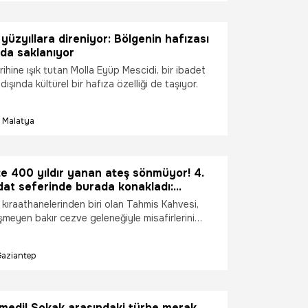
yüzyıllara direniyor: Bölgenin hafızası
da saklanıyor
rihine ışık tutan Molla Eyüp Mescidi, bir ibadet
dışında kültürel bir hafıza özelliği de taşıyor.
Malatya
e 400 yıldır yanan ateş sönmüyor! 4.
at seferinde burada konakladı:
 eskilerinden biri, turistlerin uğrak
k kıraathanelerinden biri olan Tahmis Kahvesi,
u
işmeyen bakır cezve geleneğiyle misafirlerini
işah 4. Murad'ın Bağdat Seferi sırasında mola
ihi mekân, şimdilerde Gaziantep'e gelenlerin
Gaziantep
si verin" diyerek istediği meşhur menengiç
tronomi turizminin zirvesinde yer alıyor.
emedi! Sokak arasındaki türbe merak