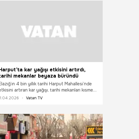
Harput’ta kar yağışı etkisini artırdı,
tarihi mekanlar beyaza büründü
Elazığ’ın 4 bin yıllık tarihi Harput Mahallesi’nde
etkisini artıran kar yağışı, tarihi mekanları kısmen
beyaza bürüdü.
11.04.2026
Vatan TV