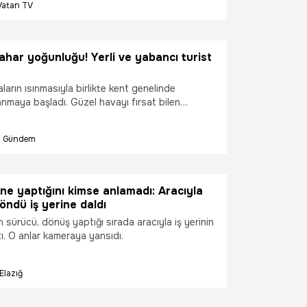
Vatan TV
rlıyor.
ahar yoğunluğu! Yerli ve yabancı turist
ların ısınmasıyla birlikte kent genelinde
nmaya başladı. Güzel havayı fırsat bilen
başta Saraçlar Caddesi olmak üzere tarihi
rşılarda kalabalık oluşturdu.
Gündem
e yaptığını kimse anlamadı: Aracıyla
öndü iş yerine daldı
n sürücü, dönüş yaptığı sırada aracıyla iş yerinin
ı. O anlar kameraya yansıdı.
Elazığ