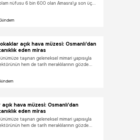
plam nüfusu 6 bin 600 olan Amasra'yı son üç
kişi ziyaret ederken, ilçeye giren araç sayısı ise
Gündem
sokaklar açık hava müzesi: Osmanlı'dan
anıklık eden miras
ünümüze taşınan geleneksel mimari yapısıyla
ktörünün hem de tarih meraklılarının gözde
ında yer alan Sakarya'nın Taraklı ilçesi özgün
 asırlık evleriyle ziyaretçilerini tarihi bir
Gündem
rlıyor.
r açık hava müzesi: Osmanlı'dan
anıklık eden miras
ünümüze taşınan geleneksel mimari yapısıyla
ktörünün hem de tarih meraklılarının gözde
ında yer alan Sakarya'nın Taraklı ilçesi özgün
 asırlık evleriyle ziyaretçilerini tarihi bir