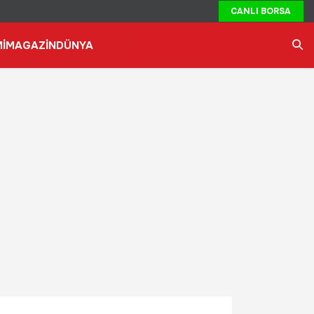
CANLI BORSA
İ
MAGAZİN
DÜNYA
Ara