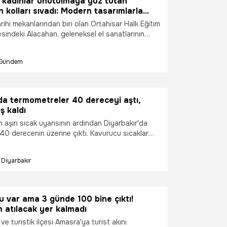
 kadınlar unutulmaya yüz tutan
n kolları sıvadı: Modern tasarımlarla
orlar
ihi mekanlarından biri olan Ortahisar Halk Eğitim
sindeki Alacahan, geleneksel el sanatlarının
şlarla yeniden yorumlandığı ilham verici bir
hipliği yapıyor. İpek kozası, keçe ve kitre gibi
Gündem
 malzemelerin harmanlandığı atölyede üretilen
ültürel mirası geleceğe taşıyor hem de
den büyük ilgi görüyor.
da termometreler 40 dereceyi aştı,
ş kaldı
n aşırı sıcak uyarısının ardından Diyarbakır'da
 40 derecenin üzerine çıktı. Kavurucu sıcaklar
hi mekanlar, cadde ve kafeler boş kalırken,
rinlemek için gölgelik alanlara yöneldi.
Diyarbakır
u var ama 3 günde 100 bine çıktı!
 atılacak yer kalmadı
i ve turistik ilçesi Amasra'ya turist akını