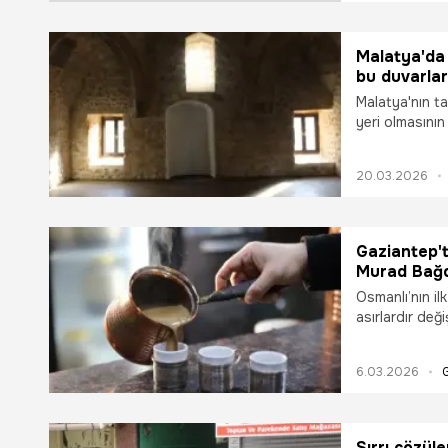
Malatya'da 
bu duvarlar
Malatya'nın ta
yeri olmasının 
20.03.2026
Gaziantep't
Murad Bağd
Dünyanın en
Osmanlı’nın il
noktası old
asırlardır değ
ağırlıyor. Pad
verdiği bu tar
6.03.2026
"Tahmis Kahve
kahvesiyle gas
Sırrı çözül