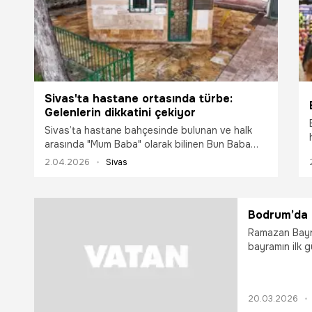
Sivas'ta hastane ortasında türbe:
Gelenlerin dikkatini çekiyor
Sivas’ta hastane bahçesinde bulunan ve halk
arasında "Mum Baba" olarak bilinen Bun Baba
Türbesi, hastaneye gidenlerin dikkatini çekiyor.
2.04.2026
Sivas
Rivayetleri ile dikkatleri üzerine çeken türbe,
vatandaşların akınına uğruyor.
Bodrum’da b
Ramazan Bayram
bayramın ilk g
yöneldi. Günün
özellikle tarih
20.03.2026