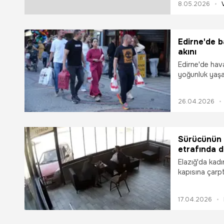
8.05.2026
atmosferde ağı
Edirne'de b
akını
Edirne'de hava
yoğunluk yaşa
vatandaşlar, 
mekânlar ve ça
26.04.2026
Sürücünün n
etrafında d
Elazığ'da kadı
kapısına çarpt
17.04.2026