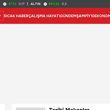
47.70
6511,92
0,17
|
ALTIN
0,3
SICAK HABER
ÇALIŞMA HAYATI
GÜNDEM
ŞAMPİY10
EKONOM