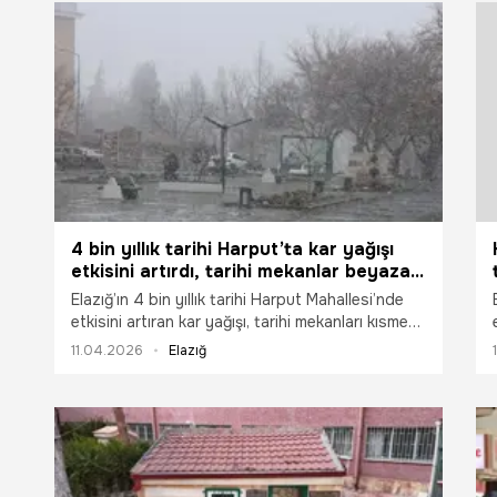
4 bin yıllık tarihi Harput’ta kar yağışı
etkisini artırdı, tarihi mekanlar beyaza
büründü
Elazığ’ın 4 bin yıllık tarihi Harput Mahallesi’nde
etkisini artıran kar yağışı, tarihi mekanları kısmen
beyaza bürüdü.
11.04.2026
Elazığ