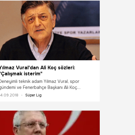
Yılmaz Vural'dan Ali Koç sözleri:
"Çalışmak isterim"
Deneyimli teknik adam Yılmaz Vural, spor
gündemi ve Fenerbahçe Başkanı Ali Koç
hakkında önemli açıklamalara imza attı...
14.09.2018
Süper Lig