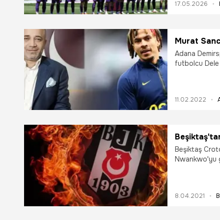
17.05.2026
Eyüpspor maç
Murat Sanca
Adana Demirsp
futbolcu Dele 
geldi. Ağabey
ifadelerini kull
11.02.2022
Beşiktaş't
Beşiktaş Crot
Nwankwo'yu g
8.04.2021
B