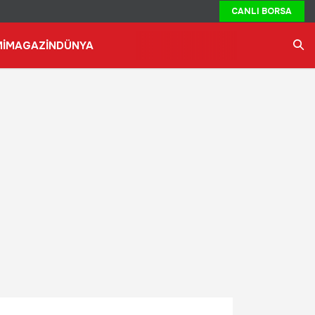
CANLI BORSA
İ
MAGAZİN
DÜNYA
Ara