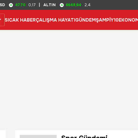
47.70
6648,64
SD
0,17
|
ALTIN
2,4
SICAK HABER
ÇALIŞMA HAYATI
GÜNDEM
ŞAMPİY10
EKONOM