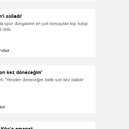
'i solladı!
 spor dünyasının en çok konuşulan kişi, kulüp
li oldu.
Futbol
son kez döneceğim'
i: "Yeniden döneceğim, belki son kez olabilir
bol
Kılıç’a emanet