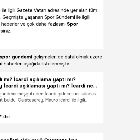
 ile ilgili Gazete Vatan adresinde yer alan tüm
z. Geçmişte yaşanan Spor Gündemi ile ilgili
 haberler ve çok daha fazlasını
Spor
siniz.
spor gündemi
gelişmeleri de dahil olmak üzere
i
haberleri aşağıda listelenmiştir.
dı mı? İcardi açıklama yaptı mı?
 İcardi açıklaması yaptı mı? İcardi ne
lacak?
gündemi meşgul eden İcardi gidecek mi kalacak
t buldu. Galatasaray, Mauro Icardi ile ilgili
. İcardi ayrıldı mı? İcardi açıklama yaptı mı?
cardi açıklaması yaptı mı? İcardi ne zaman
Futbol
acak? İşte tüm detaylar...