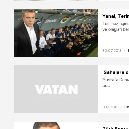
Yanal, Terim
Temmuz ayında
ve olayları bel
30.07.2013
'Sahalara 
Mustafa Denizl
bu...
11.12.2011
Fut
Türk Sporu 