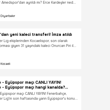
r Amedspor'dan ayrıldı mı? Erce Kardeşler neden
Kardeşler kaç yaşında? Erce Kardeşler hangi
? işte tüm detaylar...
Diyarbakır
'dan yeni kaleci transferi! İmza atıldı
r Lig ekiplerinden Kocaelispor, son olarak
rması giyen 31 yaşındaki kaleci Onurcan Piri ile
me imzaladığını açıkladı.
Kocaeli
 - Eyüpspor maçı CANLI YAYIN!
 - Eyüpspor maçı hangi kanalda?
 - Eyüpspor maçı kaç kaç? Fenerbahçe
 Eyüpspor maçı CANLI YAYIN! Fenerbahçe,
 maçı sonucu!
r Lig'in son haftasında yarın Eyüpspor'u konuk
bahçe - Eyüpspor maçı hangi kanalda?
 Eyüpspor maçı kaç kaç? Fenerbahçe -