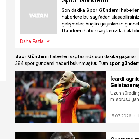
Spor Gündemi
Son dakika
Spor Gündemi
haberleri
haberlere bu sayfadan ulaşabilirsini
gelişmeler, bugün yayınlanan güncel
Gündemi
haber sayfamızda bulabilir
Daha Fazla
Spor Gündemi
haberleri sayfasında son dakika yaşanan
384 spor gündemi haberi bulunmuştur. Tüm
spor gündem
İcardi ayrıl
Galatasaray
zaman ayrı
Uzun süredir 
mı sorusu yanı
açıklama yaptı
Galatasaray İ
15.07.2026
ayrıl