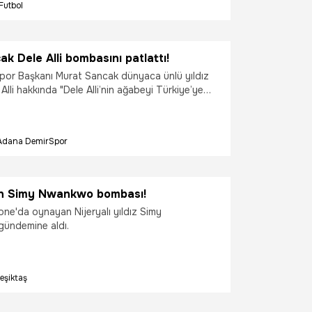
Futbol
ı sonucu!
k Dele Alli bombasını patlattı!
or Başkanı Murat Sancak dünyaca ünlü yıldız
Alli hakkında "Dele Alli’nin ağabeyi Türkiye’ye
iyle hemen hemen her noktada anlaştık."
andı.
Adana DemirSpor
an Simy Nwankwo bombası!
one'da oynayan Nijeryalı yıldız Simy
ündemine aldı.
eşiktaş