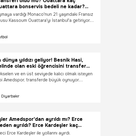
ransferi oldu mu? Ouattara kaç
uattara bonservis bedeli ne kadar?
angi takımlarda oynadı?
aşmaya vardığı Monaco'nun 21 yaşındaki Fransız
usu Kassoum Ouattara'yı İstanbul'a getiriyor.
sferi oldu mu? Ouattara bonservis bedeli ne
ra hangi takımlarda oynadı? İşte merak edilen
utbol
arı...
dünya yıldızı geliyor! Besnik Hasi,
elinde olan eski öğrencisini transfer
or
ükselen ve en üst seviyede kalıcı olmak isteyen
ibi Amedspor, transferde büyük oynuyor.
rçok yıldızın adı geçerken Amedspor dikkat
olcuya imza attırmak için uğraşıyor. Besnik
Diyarbakır
 öğrencisi olan futbolcuyu isteyen Amedspor, bu
e büyük sükse yapacağa benziyor. İşte transfer
gili son detaylar...
ler Amedspor'dan ayrıldı mı? Erce
eden ayrıldı? Erce Kardeşler kaç
ce Kardeşler hangi takıma gidiyor?
i Erce Kardeşler ile yollarını ayırdı.