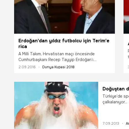
Erdoğan'dan yıldız futbolcu için Terim'e
rica
A Milli Takım, Hırvatistan maçı öncesinde
Cumhurbaşkanı Recep Tayyip Erdoğan’ı
Beştepe’deki Külliye’de ziyaret etti.
2.09.2016
Dunya Kupasi 2018
Doğuştan do
Türkiye’de sp
çalkalanıyor...
7.09.2013
A