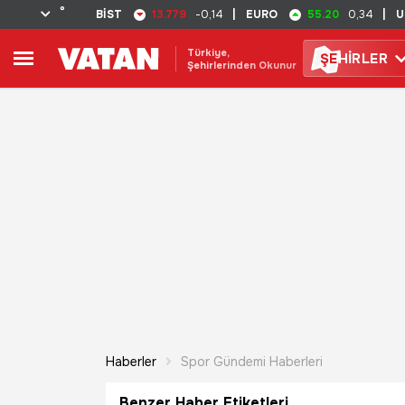
°
13.779
55.20
BİST
-0,14
|
EURO
0,34
|
U
Türkiye,
ŞE
HİRLER
Şehirlerinden Okunur
Haberler
Spor Gündemi Haberleri
Benzer Haber Etiketleri