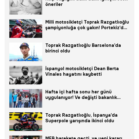
öneriler
Milli motosikletçi Toprak Razgatlıoğlu
şampiyonluğa çok yakın! Portekiz'de
birinci oldu...
Toprak Razgatlıoğlu Barselona'da
birinci oldu
İspanyol motosikletçi Dean Berta
Vinales hayatını kaybetti
Hafta içi hafta sonu her günü
uygulanıyor! Ve değişti bakanlık
duyurdu 6'ıncı günde...
Toprak Razgatlıoğlu, İspanya'da
Superpole yarışında ikinci oldu
MEB harekete geçti ve yeni kararı