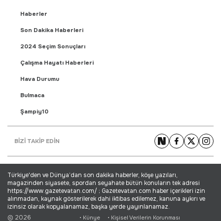
Haberler
Son Dakika Haberleri
2024 Seçim Sonuçları
Çalışma Hayatı Haberleri
Hava Durumu
Bulmaca
Şampiy10
Fikstür
BİZİ TAKİP EDİN
Puan Durumu
Gündem Haberleri
Türkiye'den ve Dünya’dan son dakika haberler, köşe yazıları,
Yaşam Haberleri
magazinden siyasete, spordan seyahate bütün konuların tek adresi
https://www.gazetevatan.com/ ; Gazetevatan.com haber içerikleri izin
Ekonomi Haberleri
alınmadan, kaynak gösterilerek dahi iktibas edilemez, kanuna aykırı ve
izinsiz olarak kopyalanamaz, başka yerde yayınlanamaz.
Dünya Haberleri
© 2026
• Künye
• Kişisel Verilerin Korunması