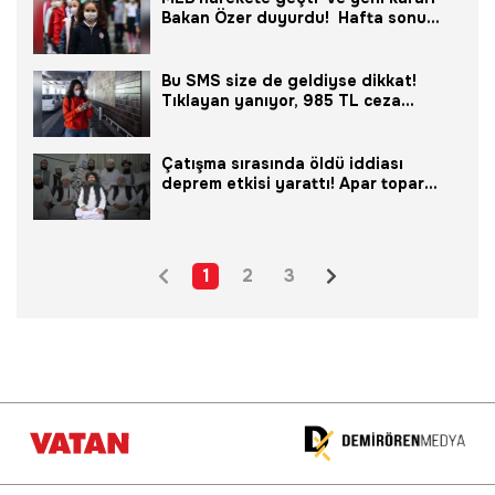
Bakan Özer duyurdu! Hafta sonu
eğitim...
Bu SMS size de geldiyse dikkat!
Tıklayan yanıyor, 985 TL ceza...
Çatışma sırasında öldü iddiası
deprem etkisi yarattı! Apar topar
açıklama geldi! Güç kavgası...
1
2
3