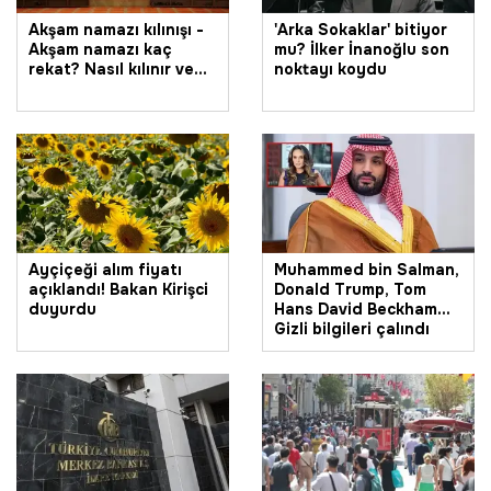
Akşam namazı kılınışı -
'Arka Sokaklar' bitiyor
Akşam namazı kaç
mu? İlker İnanoğlu son
rekat? Nasıl kılınır ve
noktayı koydu
vakitleri
Ayçiçeği alım fiyatı
Muhammed bin Salman,
açıklandı! Bakan Kirişci
Donald Trump, Tom
duyurdu
Hans David Beckham...
Gizli bilgileri çalındı