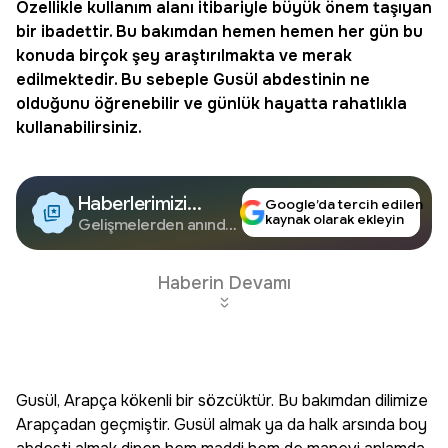
Özellikle kullanım alanı itibariyle büyük önem taşıyan
bir ibadettir. Bu bakımdan hemen hemen her gün bu
konuda birçok şey araştırılmakta ve merak
edilmektedir. Bu sebeple Gusül abdestinin ne
olduğunu öğrenebilir ve günlük hayatta rahatlıkla
kullanabilirsiniz.
Haberlerimizi
Google’da tercih edilen
kaynak olarak ekleyin
Google'da Takip
Gelişmelerden anında
haberdar olun.
Edin
Haberin Devamı
Gusül, Arapça kökenli bir sözcüktür. Bu bakımdan dilimize
Arapçadan geçmiştir. Gusül almak ya da halk arsında boy