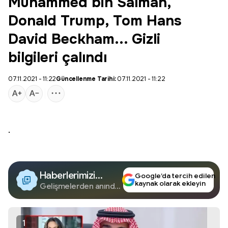
Muhammed bin Salman,
Donald Trump, Tom Hans
David Beckham... Gizli
bilgileri çalındı
07.11.2021 - 11:22
Güncellenme Tarihi:
07.11.2021 - 11:22
.
Haberlerimizi
Google’da tercih edilen
kaynak olarak ekleyin
Google'da Takip
Gelişmelerden anında
haberdar olun.
Edin
1