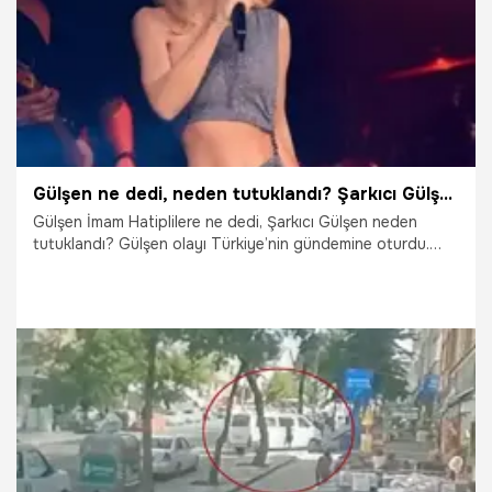
Gülşen ne dedi, neden tutuklandı? Şarkıcı Gülşen İmam hatip konuşmasında neler söyledi, niye hapiste? İşte şarkıcı Gülşen olayında son durum!
Gülşen İmam Hatiplilere ne dedi, Şarkıcı Gülşen neden
tutuklandı? Gülşen olayı Türkiye’nin gündemine oturdu.
Nisan ayında verdiği bir konserde İmam Hatipliler hakkında
söylediği sözler tepkilere neden olurken, hakkında
soruşturma açılıp gözaltına alınan Gülşen tutuklandı. Söz
konusu olay sonrası Gülşen ne demiş, şarkıcı Gülşen ne
yaptı? Gülşen İmam Hatip Lisesi konuşmasında ne
söyledi? Sorularına yanıt aramaya başladı. İşte İşte şarkıcı
Gülşen olayı ve İmam Hatip konuşması…
29.08.2022
Gündem