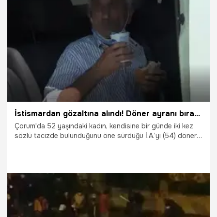
21.07.2021
Yaşam
İstismardan gözaltına alındı! Döner ayranı bırakmadı
Çorum'da 52 yaşındaki kadın, kendisine bir günde iki kez
sözlü tacizde bulunduğunu öne sürdüğü İ.A.’yı (54) döner
yerken görüp, polise yakalattı. İ.A.'nın ekip otosuna
bindirilirken elindeki döneri yemeye, ayranı da içmeye
devam ettiği görüldü.
12.07.2021
Yaşam