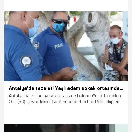
kızın ağabeyi tarafından tartaklandı. "Sen kimsin ki bana
bağırıyorsun" deyip ayrılan kız öğrenci iddiaya göre 5
dakika sonra ağabeyiyle geri döndü. Müdür, başına kesici
bir aletle vurup yaralayan ağabeyin elinden öğretmenler
tarafından kurtarılırken saldırgan ağabey gözaltına alındı.
31.12.2021
Gündem
Antalya'da rezalet! Yaşlı adam sokak ortasında iki kadına...
Antalya'da iki kadına sözlü tacizde bulunduğu iddia edilen
Ö.T. (50), çevredekiler tarafından darbedildi. Polis ekipleri,
Ö.T. ile gruptaki kendilerine tepki gösteren Hüseyin B.yi
gözaltına aldı.