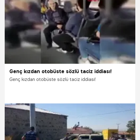
27.03.2020
Yaşam
Genç kızdan otobüste sözlü taciz iddiası!
Genç kızdan otobüste sözlü taciz iddiası!
19.11.2019
Yaşam