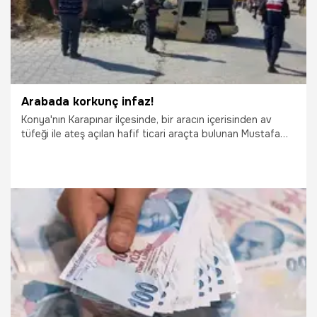
Arabada korkunç infaz!
Konya'nın Karapınar ilçesinde, bir aracın içerisinden av
tüfeği ile ateş açılan hafif ticari araçta bulunan Mustafa
Yıldırımel (27) öldü, yanındaki Sezgin Yılmazer (26)
yaralandı. Olayı gerçekleştirdiği tespit edilen Mehmet A.’nın
(48) kızını taciz ettiği iddiasıyla Mustafa Yıldırımel'i
öldürdüğünü söylediği öğrenildi.
12.10.2019
Yaşam