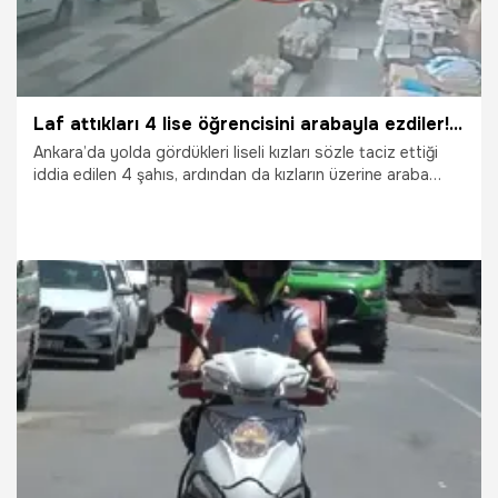
Laf attıkları 4 lise öğrencisini arabayla ezdiler! Kan donduran anlar kamerada
Ankara’da yolda gördükleri liseli kızları sözle taciz ettiği
iddia edilen 4 şahıs, ardından da kızların üzerine araba
sürdü. Kan donduran olayda araç altında kalan 4 lise
öğrencisi kız yaralandı. Korkunç olay güvenlik kameraları
tarafından anbean kaydedildi.
10.06.2022
Yaşam