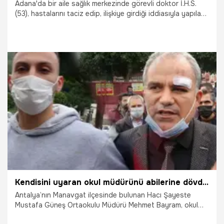
Adana'da bir aile sağlık merkezinde görevli doktor İ.H.S.
(53), hastalarını taciz edip, ilişkiye girdiği iddiasıyla yapılan
şikayetler üzerine başlatılan inceleme sonrası valilik
tarafından açığa alındı.
11.05.2022
Yaşam
Kendisini uyaran okul müdürünü abilerine dövdürttü
Antalya’nın Manavgat ilçesinde bulunan Hacı Şayeste
Mustafa Güneş Ortaokulu Müdürü Mehmet Bayram, okul
çıkış kapısını kapatan kız öğrenciye müdahalesi sonrası