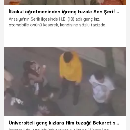
İlkokul öğretmeninden iğrenç tuzak: Sen Şerife ablanın kızı mısın...
Antalya'nın Serik ilçesinde H.B. (18) adlı genç kız,
otomobille önünü keserek, kendisine sözlü tacizde
bulunduğunu öne sürdüğü sınıf öğretmeni K.Y.’den (43)
şikayetçi oldu. H.B., “Bu yaştaki adamın böyle şeyler
yapmasına aklım ermiyor. Buradan velilere seslenmek
istiyorum. 5 - 6 yaşındaki çocuklar böyle bir adama nasıl
emanet edilir” dedi.
18.12.2020
Yaşam
Üniversiteli genç kızlara film tuzağı! Bekaret sorgulaması yaptılar ve...