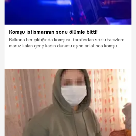
Komşu istismarının sonu ölümle bitti!
Balkona her çıktığında komşusu tarafından sözlü tacizlere
maruz kalan genç kadın durumu eşine anlatınca komşu
ikiliye felaketi yaşattı. Komşusunun eşini taciz etmemesi
için konuşmaya giden genç adam çıkan tartışma sonucu
merdivenlerden düşünce hayatını kaybetti. Eşini taciz ettiği
komşusunu merdivenlerden iten şüphelinin müebbet hapsi
isteniyor.
8.02.2021
Yaşam