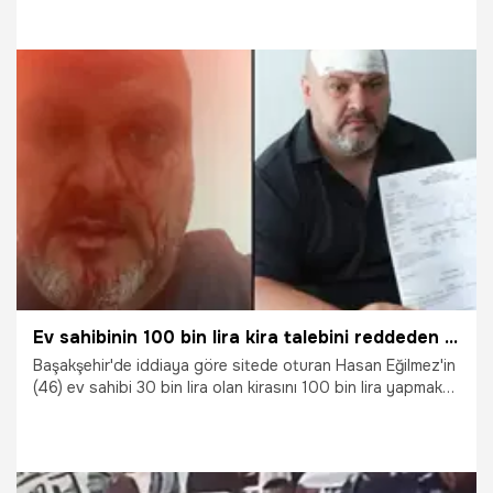
kişi yaralanırken polise direnen 1 şüpheli gözaltına alındı.
Sokakta yaşananlar cep telefonu kamerasıyla kaydedildi.
25.01.2026
Gündem
Ev sahibinin 100 bin lira kira talebini reddeden kiracıya beyzbol sopalı saldırı!
Başakşehir'de iddiaya göre sitede oturan Hasan Eğilmez'in
(46) ev sahibi 30 bin lira olan kirasını 100 bin lira yapmak
istedi. Bu teklifi kabul etmeyen Eğilmez, iddiaya göre, ev
sahibinin de aralarında bulunduğu bir grup tarafından
beyzbol sopasıyla darp edildi. Ev sahibi tarafından 1 yıldır
sözlü taciz ve tehdit edildiğini söyleyen Hasan Eğilmez,