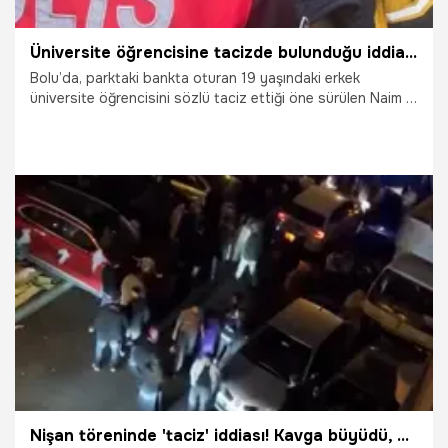
Üniversite öğrencisine tacizde bulunduğu iddia edilen yaşlı adam hastanelik oldu
Bolu’da, parktaki bankta oturan 19 yaşındaki erkek
üniversite öğrencisini sözlü taciz ettiği öne sürülen Naim A.
(67), genç tarafından darbedildi. Ağır yaralanarak
hastaneye kaldırılan Naim A. entübe edilirken, şüpheli genç
gözaltına alındı.
7.03.2026
Gündem
Nişan töreninde 'taciz' iddiası! Kavga büyüdü, yaralılar var