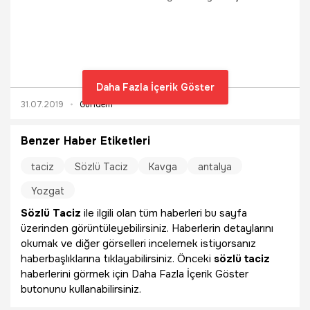
duyurusunda bulunduğu MARSU Genel Müdür Yardımcısı
A.D. gözaltına alındı.
Daha Fazla İçerik Göster
31.07.2019
Gündem
Benzer Haber Etiketleri
taciz
Sözlü Taciz
Kavga
antalya
Yozgat
Sözlü Taciz
ile ilgili olan tüm haberleri bu sayfa
üzerinden görüntüleyebilirsiniz. Haberlerin detaylarını
okumak ve diğer görselleri incelemek istiyorsanız
haberbaşlıklarına tıklayabilirsiniz. Önceki
sözlü taciz
haberlerini görmek için Daha Fazla İçerik Göster
butonunu kullanabilirsiniz.