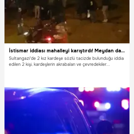
İstismar iddiası mahalleyi karıştırdı! Meydan dayağı
Sultangazi'de 2 kız kardeşe sözlü tacizde bulunduğu iddia
edilen 2 kişi, kardeşlerin akrabaları ve çevredekiler
tarafından feci şekilde dövüldü. O anlar ise cep telefonu
kamerasına yansıdı.
23.03.2021
Gündem