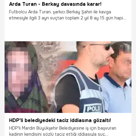
Arda Turan - Berkay davasında karar!
Futbolcu Arda Turan, şarkıcı Berkay Şahin ile kavga
etmesiyle ilgili 3 ayrı suçtan toplam 2 yıl 8 ay 15 gün hapis
cezası aldı, verilen hükmün açıklanması ise geri bırakıldı.
Mahkeme sanık Berkay Şahin hakkında ise ''hakaret''
suçundan ceza verilmesine yer olmadığına karar verdi.
Turan cinsel taciz suçlamasından ise beraat etti.
11.09.2019
Magazin
HDP'li belediyedeki taciz iddiasına gözaltı!
HDP'li Mardin Büyükşehir Belediyesine iş için başvuran
kadının kendisini sözlü taciz ettiği iddiasıyla suç