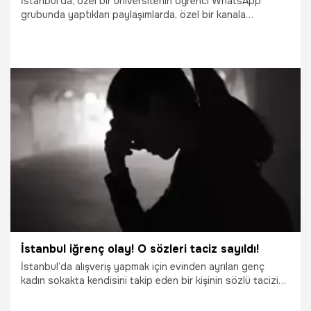
İstanbul’da, özel bir üniversitenin öğrenci WhatsApp
grubunda yaptıkları paylaşımlarda, özel bir kanala
çekecekleri filmin yapımında yer almak üzere yönetmen
asistanı, sesçi, ışıkçı, kurgu operatörü alacaklarını
söyleyerek görüşmeye aldıkları üniversite öğrencisi 15 kızı
taciz edip, bekaret sorgulaması yapan ve ardından aldıkları
bilgileri ifşa eden şebekenin bir üyesi polis tarafından
yakalanıp tutuklandı diğer üyeleri ise aranıyor.
15.10.2020
Gündem
İstanbul iğrenç olay! O sözleri taciz sayıldı!
İstanbul’da alışveriş yapmak için evinden ayrılan genç
kadın sokakta kendisini takip eden bir kişinin sözlü tacizine
maruz kaldı. Yardım çığlıkları atan genç kadına mahalleli
polisi arayarak yardım edince sapık gözaltına alındı. Genç