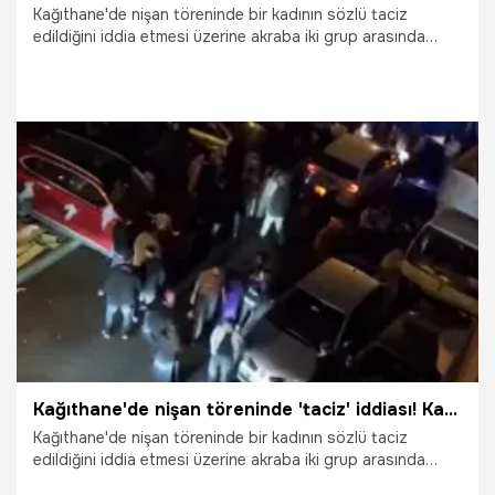
Kağıthane'de nişan töreninde bir kadının sözlü taciz
edildiğini iddia etmesi üzerine akraba iki grup arasında
çıkan kavga sokağa taştı. Tekme ve yumruklu kavgada 3
kişi yaralanırken polise direnen 1 şüpheli gözaltına alındı.
Sokakta yaşananlar cep telefonu kamerasıyla kaydedildi.
25.01.2026
Vatan TV
Kağıthane'de nişan töreninde 'taciz' iddiası! Kavga büyüdü, yaralılar var
Kağıthane'de nişan töreninde bir kadının sözlü taciz
edildiğini iddia etmesi üzerine akraba iki grup arasında
çıkan kavga sokağa taştı. Tekme ve yumruklu kavgada 3