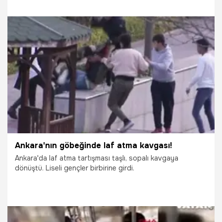
kadının şikayeti üzerine şüpheli hakkında 3 yıla kadar hapis
istemiyle dava açıldı.
8.09.2020
Yaşam
Ankara'nın göbeğinde laf atma kavgası!
Ankara'da laf atma tartışması taşlı, sopalı kavgaya
dönüştü. Liseli gençler birbirine girdi.