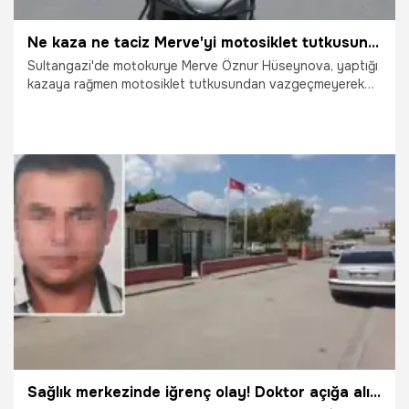
Ne kaza ne taciz Merve'yi motosiklet tutkusundan vazgeçirdi
Sultangazi'de motokurye Merve Öznur Hüseynova, yaptığı
kazaya rağmen motosiklet tutkusundan vazgeçmeyerek
mesleğini sürdürüyor. Çevresinden karşı çıkanlara inat, 1
yıldır motokuryelik yapan 20 yaşındaki Merve Öznur
Hüseynova, sözlü tacizde bulunan sürücülerden dert
yandı.
22.05.2022
Yaşam
Sağlık merkezinde iğrenç olay! Doktor açığa alındı