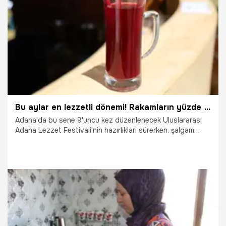
Türkiye'nin dört bir yanından gelecek misafirleri en taze ve
9.10.2025
Adana
kaliteli cezeryelerle beklediklerini ifade ediyor.
Bu aylar en lezzetli dönemi! Rakamların yüzde 50 daha fazla olması bekleniyor
Adana'da bu sene 9'uncu kez düzenlenecek Uluslararası
Adana Lezzet Festivali'nin hazırlıkları sürerken, şalgam
üreticileri de tam kapasiteyle çalışmalarını sürdürüyor.
6.10.2025
Adana