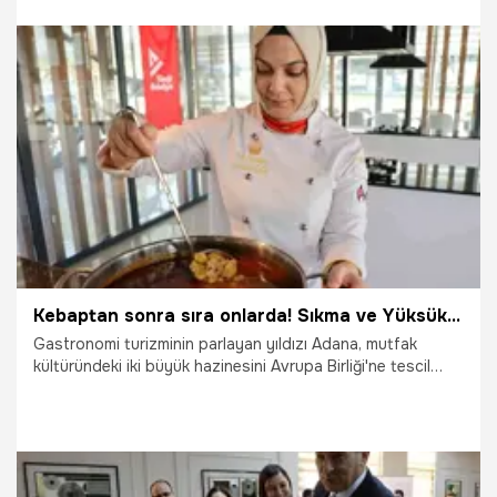
11.03.2026
Adana
Kebaptan sonra sıra onlarda! Sıkma ve Yüksük Çorbası AB yolcusu
Gastronomi turizminin parlayan yıldızı Adana, mutfak
kültüründeki iki büyük hazinesini Avrupa Birliği'ne tescil
ettirmeye hazırlanıyor. Sabah kahvaltılarının vazgeçilmezi
'Sıkma' ve düğün sofralarının baş tacı 'Yüksük Çorbası' için
AB nezdinde 'Korumalı Menşe Adı' (PDO) başvurusu yapıldı.
Adana Ticaret Odası’nın öncülüğünde yürütülen bu çalışma
ile Adana lezzetleri sadece Türkiye’de değil, tüm Avrupa