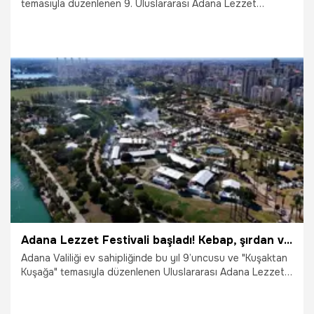
temasıyla düzenlenen 9. Uluslararası Adana Lezzet
Festivali, üç gün süren muhteşem bir gastronomik şölenin
ardından sona erdi.
13.10.2025
Adana
Adana Lezzet Festivali başladı! Kebap, şırdan ve şalgam iiçin Merkez Park'ta uzun kuyruklar oluştu!
Adana Valiliği ev sahipliğinde bu yıl 9’uncusu ve "Kuşaktan
Kuşağa" temasıyla düzenlenen Uluslararası Adana Lezzet
Festivali, ikinci gününde adeta ziyaretçi akınına uğradı.
Merkez Park'ta kurulan stantlarda kebap, şalgam, şırdan ve