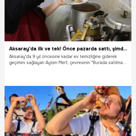
Aksaray'da ilk ve tek! Önce pazarda sattı, şimdi kendi işinin patronu oldu: Dükkanının kapısında kuyruk oluyor
Aksaray'da 9 yıl öncesine kadar ev temizliğine giderek
geçimini sağlayan Ayten Mert, çevresinin "Burada satılmaz"
dediği şırdan ve mumbar işine girerek adeta ezber bozdu.
Kentin tek kadın şırdancısı olan azimli kadının, şimdilerde
kapısında kuyruklar oluşuyor.
18.05.2026
Gündem