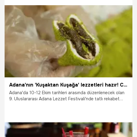
yöresel tatlılar için uzun kuyruklar oluşurken, esnaf yoğun
ilgiden ve festivalin işlerine getirdiği "can suyu"ndan büyük
memnuniyet duyduğunu belirtti.
11.10.2025
Adana
Adana'nın 'Kuşaktan Kuşağa' lezzetleri hazır! Cezerye üreticileri festival öncesi tam kapasite çalışıyor
Adana'da 10-12 Ekim tarihleri arasında düzenlenecek olan
9. Uluslararası Adana Lezzet Festivali'nde tatlı rekabet
şimdiden başladı! 'Kuşaktan Kuşağa' temasıyla
düzenlenecek ve 1 milyondan fazla ziyaretçi beklenen
festivalde, kebap ve şırdan kadar, kentin tescilli lezzetleri
olan lokum ve cezeryeler de damakları şenlendirecek.
Yoğun talep üzerine yerel üreticiler şimdiden mesaisini
artırarak üretim ve stok kapasitesini yükseltti. Üreticiler,