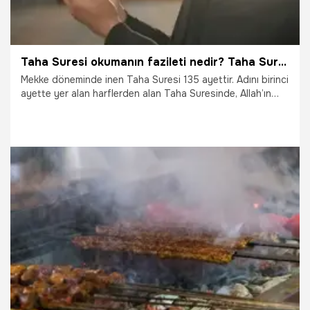
Taha Suresi okumanın fazileti nedir? Taha Suresi Türkçe Arapça okunuşu ve tefsiri
Mekke döneminde inen Taha Suresi 135 ayettir. Adını birinci
ayette yer alan harflerden alan Taha Suresinde, Allah’ın
peygamberler aracılığıyla insanlara gösterdiği doğru yolun
temel gerçeklerine işaret ediliyor. Ramazan ayı ile birlikte
pek çok kişi de Taha Suresi faziletlerini, anlamını ve
okunuşunu araştırıyor. Peki, Ramazan ayında Taha Suresi
okumanın faziletleri ve yararları nelerdir? İşte Taha Suresi
Türkçe Arapça okunuşu ve tefsiri
29.01.2026
Sureler