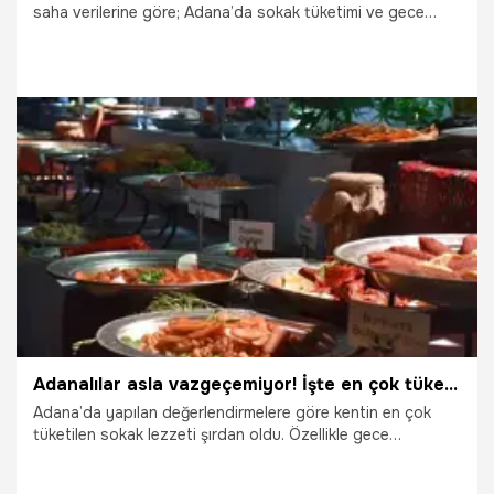
saha verilerine göre; Adana’da sokak tüketimi ve gece
ekonomisinde en çok tercih edilen lezzet, Adana Kebabı
geride bırakan "Şırdan Dolması" oldu. Fabrika işçisinden
holding yöneticisine kadar herkesi aynı tezgahın etrafında
buluşturan şırdan, artık sadece bir yemek değil, kentin en
büyük sosyolojik buluşma noktası haline geldi.
11.03.2026
Adana
Adanalılar asla vazgeçemiyor! İşte en çok tüketilen sokak lezzetleri
Adana’da yapılan değerlendirmelere göre kentin en çok
tüketilen sokak lezzeti şırdan oldu. Özellikle gece
saatlerinde yoğun ilgi gören lezzet, hem Adanalıların hem
de kente gelen ziyaretçilerin favorisi olmaya devam ediyor.