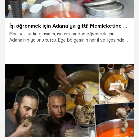
İşi öğrenmek için Adana'ya gitti! Memleketine döndü kapış kapış satıyor: 2 dükkan birden açtı
Manisalı kadın girişimci, işi ustasından öğrenmek için
Adana'nın yolunu tuttu. Ege bölgesinin her il ve ilçesinden
tatmaya geliyorlar. Yaptığı ürünlerin kapış kapış gitmesi
üzerine 2 dükkan açan Kaval, "Ege bölge halkıyla
buluşturduk, şimdiki hedefimiz ise Eskişehir'e ait olan
Balaban Kebabını müşterilerimizle buluşturmak istiyorum"
diye konuştu.
16.05.2025
Adana