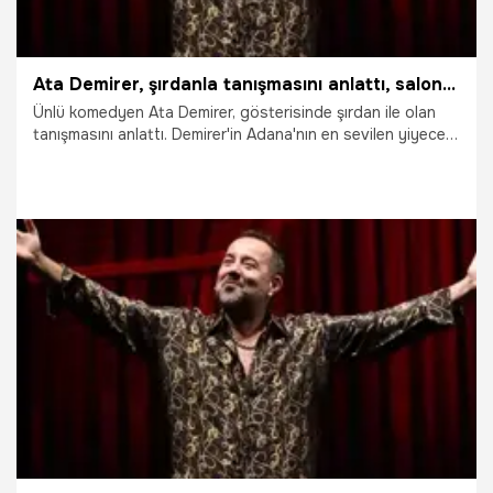
Ata Demirer, şırdanla tanışmasını anlattı, salon kahkahaya boğuldu!
Ünlü komedyen Ata Demirer, gösterisinde şırdan ile olan
tanışmasını anlattı. Demirer'in Adana'nın en sevilen yiyeceği
şırdan ile olan hatırası tüm salonu güldürdü.
14.11.2024
Adana