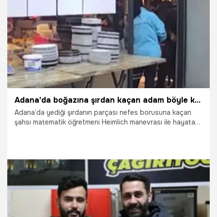
28.11.2024
Adana
Adana'da boğazına şırdan kaçan adam böyle kurtarıldı
Adana’da yediği şırdanın parçası nefes borusuna kaçan
şahsı matematik öğretmeni Heimlich manevrası ile hayata
döndürdü.
27.11.2024
Vatan TV