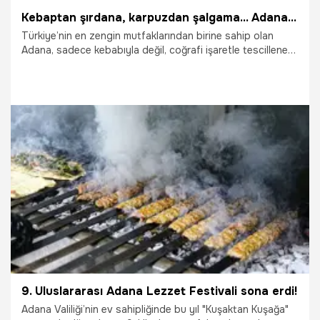
Kebaptan şırdana, karpuzdan şalgama... Adana'nın 20'den fazla tescilli lezzeti ve mirası resmen açıklandı!
Türkiye’nin en zengin mutfaklarından birine sahip olan
Adana, sadece kebabıyla değil, coğrafi işaretle tescillenen
onlarca lezzeti, tarımsal ürünü ve el sanatı ile de gurur
kaynağı oluyor. Türk Patent ve Marka Kurumu tarafından
resmen koruma altına alınan bu miras, Adana’nın
gastronomi haritasındaki yerini pekiştirdi.
6.01.2026
Adana
9. Uluslararası Adana Lezzet Festivali sona erdi!
Adana Valiliği’nin ev sahipliğinde bu yıl "Kuşaktan Kuşağa"