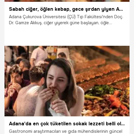
Sabah ciğer, öğlen kebap, gece şırdan yiyen Adanalılara önemli uyarı!
Adana Çukurova Üniversitesi (ÇÜ) Tıp Fakültesi'nden Doç.
Dr. Gamze Akkuş, ciğer yiyerek güne başlayan, öğle
yemeklerinde çoğunlukla kebabı tercih eden, geceleri de
şırdan tüketen Adanalıları uyarıp, "Buna hareketsizlik de
eşlik ederse, kişilerde ilerleyen süreçte açlık kan şekerinde,
kolesterolde, tansiyonda yüksekliklere ve obeziteye
sebep oluyor" dedi.
12.03.2026
Gündem
Adana'da en çok tüketilen sokak lezzeti belli oldu: Bir günde rekor oranda tüketiliyor: O yemek kebabı solladı!
Gastronomi araştırmacıları ve gıda mühendislerinin güncel