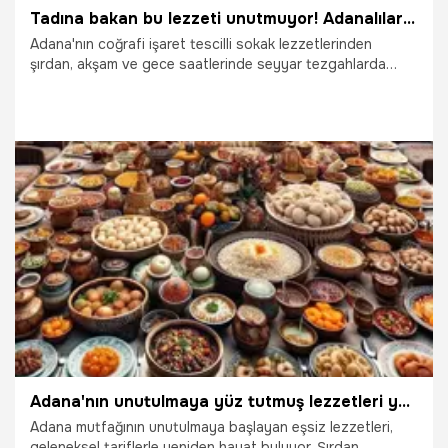
Tadına bakan bu lezzeti unutmuyor! Adanalılar severek tüketiyor: Akşam ve gece atıştırmalığının vazgeçilmezi oldu
Adana'nın coğrafi işaret tescilli sokak lezzetlerinden
şırdan, akşam ve gece saatlerinde seyyar tezgahlarda
tüketiliyor.
1.05.2025
Adana
Adana'nın unutulmaya yüz tutmuş lezzetleri yeniden sofralarda! Tadına doyum olmuyor
Adana mutfağının unutulmaya başlayan eşsiz lezzetleri,
geleneksel tariflerle yeniden hayat buluyor. Şırdan