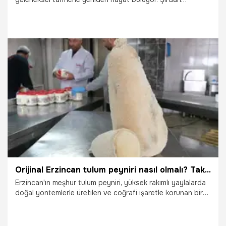
dolmasından fıstık köfteye, ıspanak başından ekşili
yuvarlamaya kadar birçok yöresel tat, şehrin zengin
mutfak kültürünü keşfetmek isteyenler için yeniden
gündemde.
7.04.2025
Adana
Orijinal Erzincan tulum peyniri nasıl olmalı? Taklitlere dikkat!
Erzincan'ın meşhur tulum peyniri, yüksek rakımlı yaylalarda
doğal yöntemlerle üretilen ve coğrafi işaretle korunan bir
lezzet. Ancak üreticiler, peynirlerinin taklit edilmesinden
şikayetçi. Erzincanlı tulum peyniri üreticisi Nurettin Yıldırım,
'Erzincan tulum peyniri bölgemizde, Erzincan'ın merkezinde,