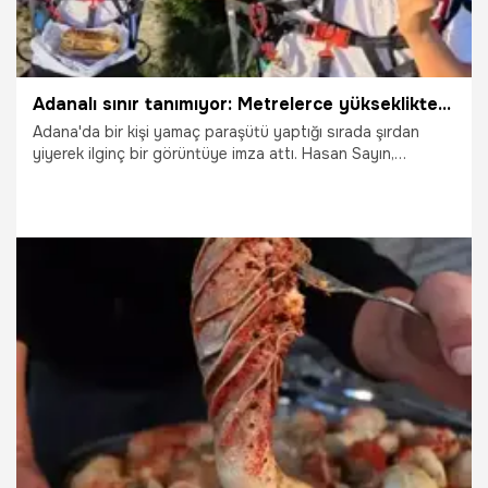
Adanalı sınır tanımıyor: Metrelerce yükseklikte şırdan ziyafeti!
Adana'da bir kişi yamaç paraşütü yaptığı sırada şırdan
yiyerek ilginç bir görüntüye imza attı. Hasan Sayın,
"Adanalı havada, karada her yerde şırdan yer" dedi.
15.05.2026
Adana