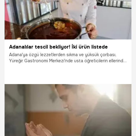
Adanalılar tescil bekliyor! İki ürün listede
Adana'ya özgü lezzetlerden sıkma ve yüksük çorbası,
Yüreğir Gastronomi Merkezi'nde usta öğreticilerin ellerinde
gelecek kuşaklara öğretiliyor. Yüreğir Belediye Başkanı Ali
Demirçalı, Adana sıkması ve yüksük çorbası için tescil
beklediklerini belirterek, "Türkiye'nin hiçbir yerinde bu kadar
lezzetli sıkmayı ve yüksük çorbasını bulamazlar. Bu bizim
zenginliğimiz" dedi.
12.02.2026
Adana