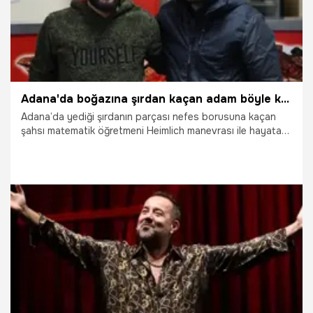
Adana'da boğazına şırdan kaçan adam böyle kurtarıldı
Adana’da yediği şırdanın parçası nefes borusuna kaçan
şahsı matematik öğretmeni Heimlich manevrası ile hayata
döndürdü.
27.11.2024
Adana