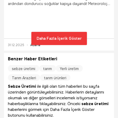
ardından dondurucu soğuklar kapıya dayandı! Meteoroloji
Genel Müdürlüğü, 1 Ocak 2026 itibarıyla Adana genelinde
sıcaklıkların hissedilir derecede düşeceğini duyurdu.
Özellikle gece saatlerinde merkezde 2-3 dereceye kadar
gerileyecek olan hava sıcaklığı, yüksek kesimlerde sıfırın
altına inecek. Tarım arazileri için zirai don tehlikesi devam
ederken, vatandaşlar buzlanma ve don olaylarına karşı
Daha Fazla İçerik Göster
uyarıldı. İşte Adana ilçe ilçe 5 günlük hava durumu tahmini..
31.12.2025
Adana
Benzer Haber Etiketleri
sebze üretimi
tarım
Yerli üretim
Tarım Arazileri
tarım ürünleri
Sebze Üretimi
ile ilgili olan tüm haberleri bu sayfa
üzerinden görüntüleyebilirsiniz. Haberlerin detaylarını
okumak ve diğer görselleri incelemek istiyorsanız
haberbaşlıklarına tıklayabilirsiniz. Önceki
sebze üretimi
haberlerini görmek için Daha Fazla İçerik Göster
butonunu kullanabilirsiniz.