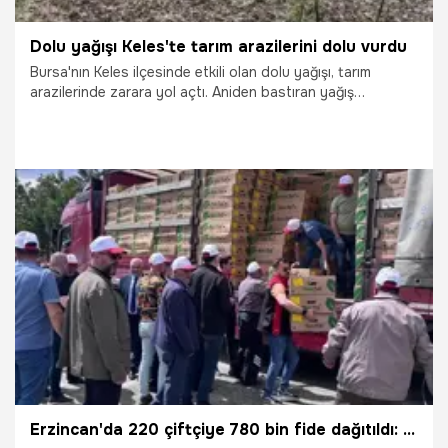
Dolu yağışı Keles'te tarım arazilerini dolu vurdu
Bursa'nın Keles ilçesinde etkili olan dolu yağışı, tarım
arazilerinde zarara yol açtı. Aniden bastıran yağış
nedeniyle özellikle Gököz Mahallesi'nde ekili alanlar kısa
sürede beyaza bürünürken, vatandaşlar dolunun şiddeti
karşısında şaşkınlık yaşadı.
5.06.2026
Bursa
Erzincan'da 220 çiftçiye 780 bin fide dağıtıldı: Üretim maliyetlerini düşürecek