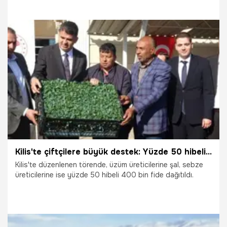
örtü altı turfanda karpuz fideleri için ter döküyor. Domates
ve biberden farklı olarak tam 4 aşamalı bir işlemden geçen
karpuz fideleri; dağıtma, dikim, şapka koyma ve toprakla
kapatma süreçleriyle işçileri adeta pes ettiriyor.
5.05.2026
Bursa
Kilis'te çiftçilere büyük destek: Yüzde 50 hibeli olarak dağıtıldı
Kilis'te düzenlenen törende, üzüm üreticilerine şal, sebze
üreticilerine ise yüzde 50 hibeli 400 bin fide dağıtıldı.