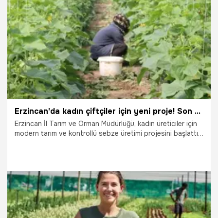
19.02.2026
Antalya
Erzincan'da kadın çiftçiler için yeni proje! Son gün 13 Şubat
Erzincan İl Tarım ve Orman Müdürlüğü, kadın üreticiler için
modern tarım ve kontrollü sebze üretimi projesini başlattı.
İşte 13 Şubat 2026 tarihine kadar devam edecek olan
başvuru sürecinin tüm detayları...
24.01.2026
Gündem