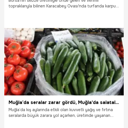
Bursa'nın sebze üretimiyle önde gelen ve verimli
topraklarıyla bilinen Karacabey Ovası'nda turfanda karpuz
ekimleri başladı. Karacabey Ziraat Odası 2. Başkanı
Ramazan Düzen, ocak ve şubat yağışlarının iyi olduğunu
belirterek, birçok bölgede tarım alanlarının sular altında
kaldığını hatırlattı.
29.03.2026
Bursa
Muğla’da seralar zarar gördü, Muğla'da salatalık rekor fiyata ulaştı
Muğla’da kış aylarında etkili olan kuvvetli yağış ve fırtına
seralarda büyük zarara yol açarken, üretimde yaşanan
kayıplar sebze fiyatlarına yansıdı. Menteşe ilçesindeki
semt pazarında salatalığın kilogram fiyatı 150 liraya kadar