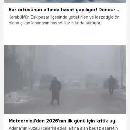
Kar örtüsünün altında hasat yapılıyor! Dondurucu soğuklardan etkilenmeden tezgahlara geliyor
Karabük'ün Eskipazar ilçesinde yetiştirilen ve lezzetiyle ön
plana çıkan lahananın hasadı kar altında sürüyor.
7.01.2026
Gündem
Meteoroloji'den 2026'nın ilk günü için kritik uyarı! Dondurucu soğuklar geliyor: Adana'da dereceler sıfırın altına düşecek
Adana'nın kuzey ilçelerini etkisi altına alan beyaz esaretin