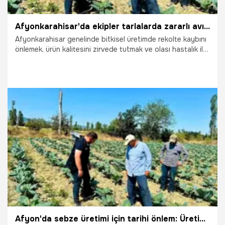
Afyonkarahisar'da ekipler tarlalarda zararlı avına çıktı
Afyonkarahisar genelinde bitkisel üretimde rekolte kaybını
önlemek, ürün kalitesini zirvede tutmak ve olası hastalık ile
zararlıların yayılımını saniyeler içinde engellemek amacıyla
yürütülen arazi kontrolleri aralıksız sürüyor. Afyonkarahisar
Tarım ve Orman İl Müdürlüğü koordinesinde sahaya inen
Sinanpaşa İlçe Tarım ve Orman Müdürlüğü'nün uzman
teknik personeli, sebze üretim alanlarını mercek altına
alarak üreticilere sarsılmaz bir teknik destek sağlıyor.
15.07.2026
Afyonkarahisar
Afyon'da sebze üretimi için tarihi önlem: Üretim alanlarında başlatıldı