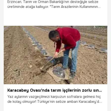
Erzincan, Tarım ve Orman Bakanlığı’nın desteğiyle sebze
üretiminde atağa kalkıyor. "Tarım Arazilerinin Kullanımının
Etkinleştirilmesi" projeleri kapsamında, kent genelindeki
220 üreticiye yaklaşık 780 bin adet kapya biber ve
domates fidesi teslim edildi. Dağıtılan fidelerle hem üretim
maliyetlerinin düşürülmesi hem de tarımsal verimliliğin
artırılması hedefleniyor.
14.05.2026
Gündem
Karacabey Ovası'nda tarım işçilerinin zorlu sınavı başladı: Karpuz sofraya gelene kadar 4 kere elden geçiyor!
Yaz aylarının vazgeçilmezi karpuzun sofralara gelmesi hiç
de kolay olmuyor! Türkiye’nin sebze ambarı Karacabey’de
tarım işçileri, bugünlerde "işçiliği en zor ürün" olarak bilinen