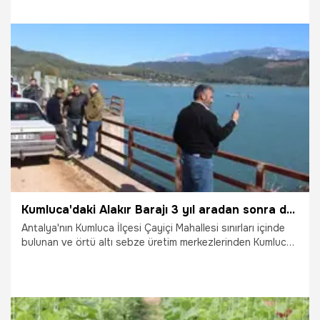
yükselerek rekor seviyeye ulaştı.
25.02.2026
Ekonomi
Kumluca'daki Alakır Barajı 3 yıl aradan sonra doldu taştı, üretici bayram etti
Antalya'nın Kumluca İlçesi Çayiçi Mahallesi sınırları içinde
bulunan ve örtü altı sebze üretim merkezlerinden Kumluca
ovasını besleyen Kumluca Alakır Barajı yağışların ardından
taştı.