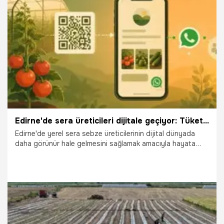
14.07.2026
Vatan TV
Edirne'de sera üreticileri dijitale geçiyor: Tüketiciyle buluşacak
Edirne'de yerel sera sebze üreticilerinin dijital dünyada
daha görünür hale gelmesini sağlamak amacıyla hayata
geçirilen QR (Karekod) tabanlı dijital görünürlük programı
çerçevesinde eğitimler başladı.
7.07.2026
Gündem