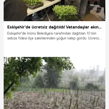
Eskişehir'de ücretsiz dağıtıldı! Vatandaşlar akın etti, hepsi dakikalar içinde tükendi
Eskişehir'de İnönü Belediyesi tarafından dağıtılan 10 bin
sebze fidesi ilçe sakinlerinden yoğun talep gördü. Ücretsiz
fide desteğinden yararlanmak isteyen vatandaşlar dağıtım
noktasına akın ederken, fidelerin tamamı kısa
süredetükendi.
18.06.2026
Eskişehir