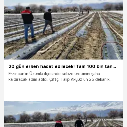
24.04.2026
Gündem
20 gün erken hasat edilecek! Tam 100 bin tane dikildi: Erzincan'dan çevre illere dağıtılacak
Erzincan’ın Üzümlü ilçesinde sebze üretimini şaha
kaldıracak adım atıldı. Çiftçi Talip Akyüz’ün 25 dekarlık
alanda toprakla buluşturduğu 100 bin salçalık biber fidesi,
bölge ekonomisine can suyu olacak.
22.04.2026
Gündem