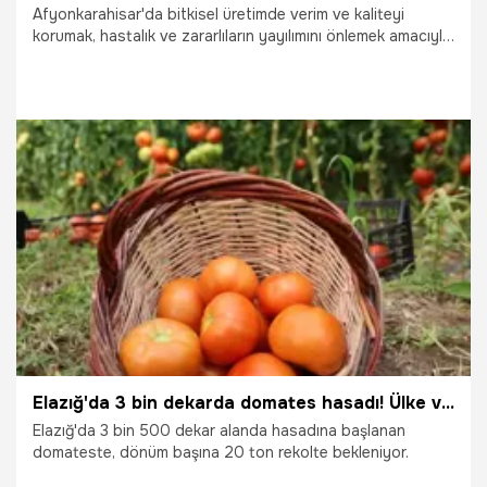
Afyonkarahisar'da bitkisel üretimde verim ve kaliteyi
korumak, hastalık ve zararlıların yayılımını önlemek amacıyla
sebze üretim alanlarındaki arazi kontrolleri aralıksız devam
ediyor.
15.07.2026
Afyonkarahisar
Elazığ'da 3 bin dekarda domates hasadı! Ülke ve şehir ekonomisine destek sağlıyor
Elazığ'da 3 bin 500 dekar alanda hasadına başlanan
domateste, dönüm başına 20 ton rekolte bekleniyor.