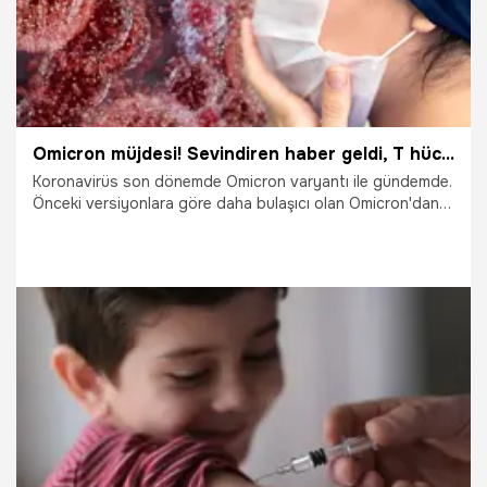
Omicron müjdesi! Sevindiren haber geldi, T hücresi ile ilgili yapılan araştırmada...
Koronavirüs son dönemde Omicron varyantı ile gündemde.
Önceki versiyonlara göre daha bulaşıcı olan Omicron'dan
iyi bir haber geldi. Yeni bir araştırma, Kovid-19'dan uzun
süreli korunmada rol oynadığı düşünülen güçlü bağışıklık
hücrelerinin Omicron'u tanıyabildiğini buldu.
3.02.2022
Dünya