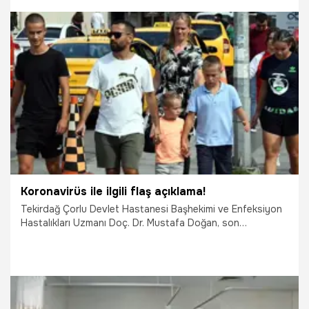
röportaj verdi ve kanser aşısı tarihini açıkladı. Söz konusu
açıklamanın ardından “Mrna kanser aşısı nedir, ne zaman
çıkacak?” sorularına yanıt aranmaya başlandı. İşte Kanser
aşısı tarihi…
17.10.2022
Sağlık
Koronavirüs ile ilgili flaş açıklama!
Tekirdağ Çorlu Devlet Hastanesi Başhekimi ve Enfeksiyon
Hastalıkları Uzmanı Doç. Dr. Mustafa Doğan, son
dönemlerde artan koronavirüs vakalarını düşüşe geçtiğini
belirterek, "Bu dönemde biz bir servis 35 yatak artı 15
yoğun bakım yatağı hastalarımız için ayırmıştık ve ciddi bir
hasta yatışıyla karşı karşıya kaldık. Bugüne baktığımızda
servislerimizde ve yoğun bakımda Covid-19 tanısıyla yatan
hastamız kalmadı" dedi.