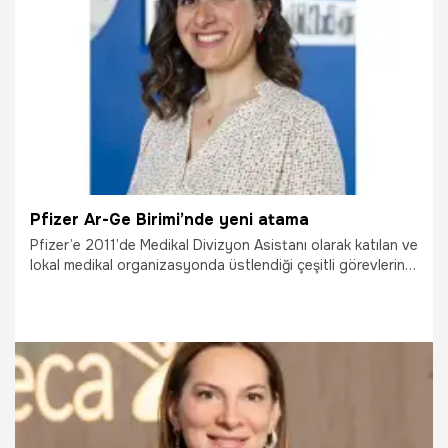
16.09.2025
Çalışma Hayatı
Pfizer Ar-Ge Birimi’nde yeni atama
Pfizer’e 2011’de Medikal Divizyon Asistanı olarak katılan ve
lokal medikal organizasyonda üstlendiği çeşitli görevlerin
ardından, 2024 yılı başından bu yana şirketin Gerçek
Yaşam Verileri Platformu (Real-World Evidence Platform)
bünyesinde Çalışma Kalitesi ve Uyum Lideri olarak görev
yapan Aslı Dülgeroğlu, Haziran 2025 itibarıyla Pfizer Ar-Ge
çatısı altında Çalışma Kalitesi Gözetim Direktörü
pozisyonuna atandı.
26.08.2025
Çalışma Hayatı