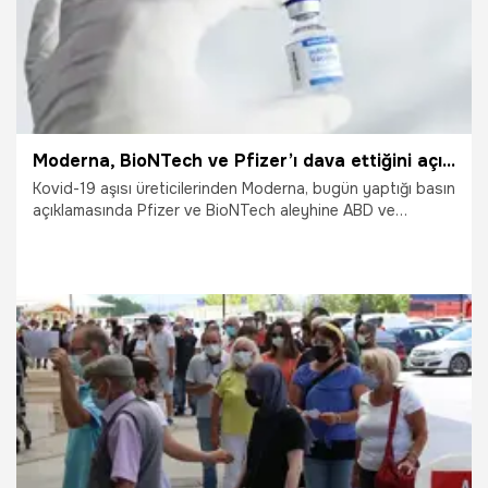
Moderna, BioNTech ve Pfizer’ı dava ettiğini açıkladı
Kovid-19 aşısı üreticilerinden Moderna, bugün yaptığı basın
açıklamasında Pfizer ve BioNTech aleyhine ABD ve
Almanya’da patent ihlali davaları açtığını duyurdu.
Moderna, iki firmanın kendilerine ait olan mRNA teknolojisini
izinsiz kullanıp yasa dışı kopyalayarak Kovid-19 aşısını
ürettiğini ileri sürdü.
26.08.2022
Dünya