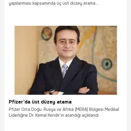
yapılanması kapsamında üç üst düzey atama
gerçekleştirildi. Buna göre; Temel Sağlık Kategorisi (Dahili
Uzmanlıklar ve Aşı) Liderliği görevine Gökhan Karaarslan,
Uzmanlık Kategorisi (İnflamasyon & İmmünoloji, Hastane
ve Nadir Hastalıklar) Liderliği görevine Yalım Can Arslan ve
Onkoloji Kategorisi Liderliği görevine ise Başak Bozkurt
atandı.
15.12.2025
Çalışma Hayatı
Pfizer’da üst düzey atama
Pfizer Orta Doğu, Rusya ve Afrika (MERA) Bölgesi Medikal
Liderliğine Dr. Kemal Kendir’in atandığı açıklandı.