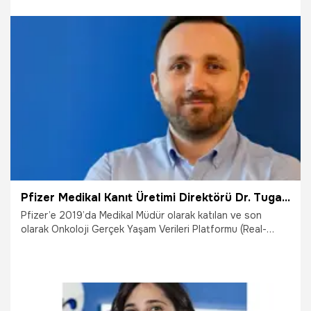
13.10.2025
Çalışma Hayatı
Pfizer Medikal Kanıt Üretimi Direktörü Dr. Tugay Önal oldu
Pfizer’e 2019’da Medikal Müdür olarak katılan ve son
olarak Onkoloji Gerçek Yaşam Verileri Platformu (Real-
World Evidence Platform) bünyesinde, bilim insanı olarak
görev yapan Dr. Tugay Önal, 1 Eylül 2025 itibarıyla Medikal
Kanıt Üretimi Direktörü, Prostat Portföy Lideri olarak
atandı.