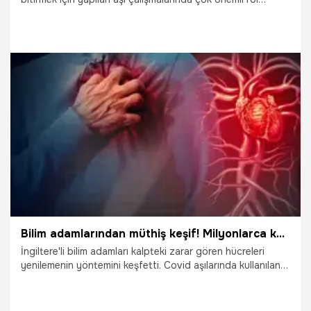
oynayan ve Biontech/Pfizer aşısının mucitleri Özlem Türeci
ve Uğur Şahin, bir kez daha tüm dünyaya umut aşıladı.
Ülkemizin gurur kaynağı bilim insanları bu kez de kanseri alt
edecek bir başarıya imza attı.
8.06.2022
Sağlık
Bilim adamlarından müthiş keşif! Milyonlarca kalp krizi vakası engellenecek
İngiltere'li bilim adamları kalpteki zarar gören hücreleri
yenilemenin yöntemini keşfetti. Covid aşılarında kullanılan
mRNA teknolojisi şimdi de kalplerin yenilenmesine yardımcı
oluyor. İngiltere’nin köklü eğitim kurumlarından King’s
College London yeni bir araştırmaya imza attı. Söz konusu