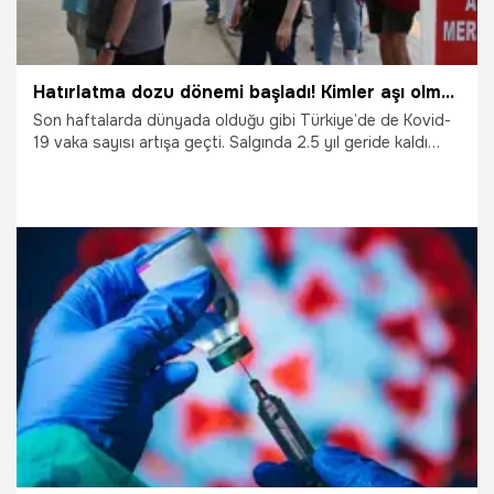
Hatırlatma dozu dönemi başladı! Kimler aşı olmalı? Tek tek açıklandı: BioNTech, SinoVac...
Son haftalarda dünyada olduğu gibi Türkiye’de de Kovid-
19 vaka sayısı artışa geçti. Salgında 2.5 yıl geride kaldı
ancak virüs tehdidi halen devam ediyor. Türkiye'de pazar
gününden itibaren BioNTech aşısı yaptırmış ve üzerinden 6
ay geçmiş kişilere hatırlatma dozu tanımlandı. Mevcut
aşıların yeni varyantlara karşı etkili olup olmadığı da merak
edilen konular arasında. Peki hatırlatma dozunu kimler
olmalı? İşte detaylar...
13.07.2022
Gündem