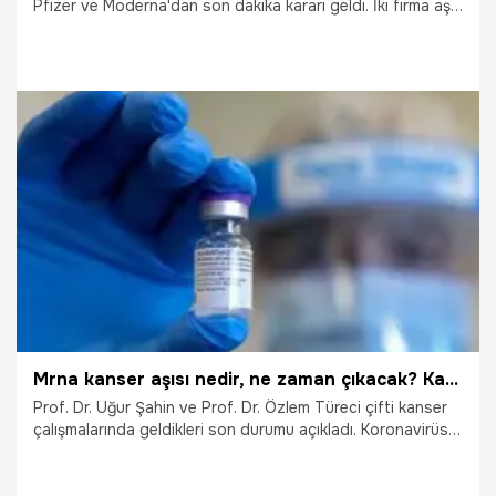
Pfizer ve Moderna'dan son dakika kararı geldi. İki firma aşı
sonrası sorun yaşadığını iddia eden hastalar için kritik bir
adım attı.
15.11.2022
Sağlık
Mrna kanser aşısı nedir, ne zaman çıkacak? Kanser aşısı tarihi…
Prof. Dr. Uğur Şahin ve Prof. Dr. Özlem Türeci çifti kanser
çalışmalarında geldikleri son durumu açıkladı. Koronavirüse
karşı geliştirdikleri Biontech aşısıyla tarihe geçen Türk bilim
insanları Özlem Türeci’yle Uğur Şahin, BBC’ye yeni bir