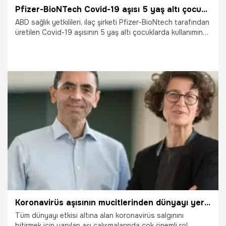
Pfizer-BioNTech Covid-19 aşısı 5 yaş altı çocuklarda etkili mi? Pfizer-BioNTech aşısı 5 yaş altı çocuklarda koruma sağlıyor mu?
ABD sağlık yetkilileri, ilaç şirketi Pfizer-BioNtech tarafından
üretilen Covid-19 aşısının 5 yaş altı çocuklarda kullanımına
dair analiz sonuçlarını paylaştı. En küçük yaş grubunu
aşılamak için uzun süredir onay bekleyen aşı için gelen
sonuçlar umut verici. Peki, Pfizer-BioNTech Covid-19 aşısı
5 yaş altı çocuklarda etkili mi? Pfizer-BioNTech aşısı 5 yaş
altı çocuklarda koruma sağlıyor mu? İşte detaylar…
14.06.2022
Sağlık
Koronavirüs aşısının mucitlerinden dünyayı yerinden oynatacak bir başarı daha!
Tüm dünyayı etkisi altına alan koronavirüs salgınını
bitirmek için yapılan aşı çalışmalarında çok önemli rol