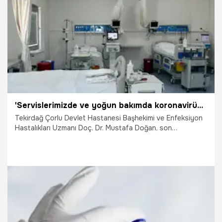
4.09.2022
Gündem
'Servislerimizde ve yoğun bakımda koronavirüs tanısıyla yatan hastamız kalmadı'
Tekirdağ Çorlu Devlet Hastanesi Başhekimi ve Enfeksiyon
Hastalıkları Uzmanı Doç. Dr. Mustafa Doğan, son
dönemlerde artan koronavirüs vakalarını düşüşe geçtiğini
belirterek, "Bu dönemde biz bir servis 35 yatak artı 15
yoğun bakım yatağı hastalarımız için ayırmıştık ve ciddi bir
hasta yatışıyla karşı karşıya kaldık. Bugüne baktığımızda
servislerimizde ve yoğun bakımda Covid-19 tanısıyla yatan
hastamız kalmadı" dedi.
4.09.2022
Gündem