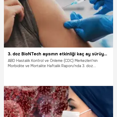
6.03.2022
Gündem
3. doz BioNTech aşısının etkinliği kaç ay sürüyor? 3. doz BioNTech aşısı Omicron’dan koruyor mu?
ABD Hastalık Kontrol ve Önleme (CDC) Merkezleri'nin
Morbidite ve Mortalite Haftalık Raporu'nda 3. doz
Pfizer/BioNTech aşısının etkinliği ile ilgili dikkat çeken
detaylara yer verildi. CDC’nin ülke çapında yaptığı
araştırma sonunda bilim insanları takviye aşı dozlarının
belirli aralıklarla yenilenmesinin gerekebileceğini açıkladı.
Peki, 3. doz Pfizer/BioNTech aşısı Omicron’a karşı koruyor
mu? 3. doz BioNTech aşısı kaç ay koruyor? İşte BioNTech
aşısı ile ilgili detaylar…
15.02.2022
Sağlık