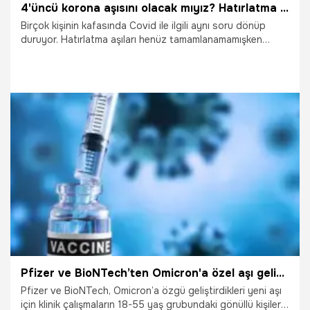
4'üncü korona aşısını olacak mıyız? Hatırlatma dozu ne kadar koruyor? Flaş açıklama geldi...
Birçok kişinin kafasında Covid ile ilgili aynı soru dönüp
duruyor. Hatırlatma aşıları henüz tamamlanamamışken
dördüncü doz haberlerinin çıkması bu soruyu daha da
önemli hale getiriyor. 4'üncü Covid-19 aşısını olacak mıyız?
Daha da önemlisi hatırlatma dozları bizi ne kadar
koruyacak? Bu sorulara cevap ABD'de yapılan yeni bir
araştırma ile geldi. Prof. Dr. Derya Unutmaz da o
araştırmayı yorumladı...
31.01.2022
Gündem
Pfizer ve BioNTech’ten Omicron'a özel aşı geliyor! Çalışmalar başladı!
Pfizer ve BioNTech, Omicron’a özgü geliştirdikleri yeni aşı
için klinik çalışmaların 18-55 yaş grubundaki gönüllü kişilerle