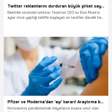
Twitter reklamlarını durduran büyük şirket sayısı 7’ye ulaştı
Elektrikli otomobil üreticisi Tesla’nın CEO’su Elon Musk’ın
aylar önce yaptığı teklifle başlayan ve tarafları davalık hale
getiren Twitter’ı satın alması, geçtiğimiz haftalarda
tamamlandı. Bu gelişmenin ardından Twitter’ın yeni sahibi
Musk olurken, üst düzey yöneticilerin büyük bir kısmı
şirketten istifa etti. Bu süreçte Twitter’a karşı güveni
azalan markalar, Twitter’daki reklam harcamalarını
durdurdu.
24.11.2022
Bilim ve Teknoloji
Pfizer ve Moderna'dan 'aşı' kararı! Araştırma başlatıldı
Koronavirüs pandemisinde milyarlarca insana umut olan