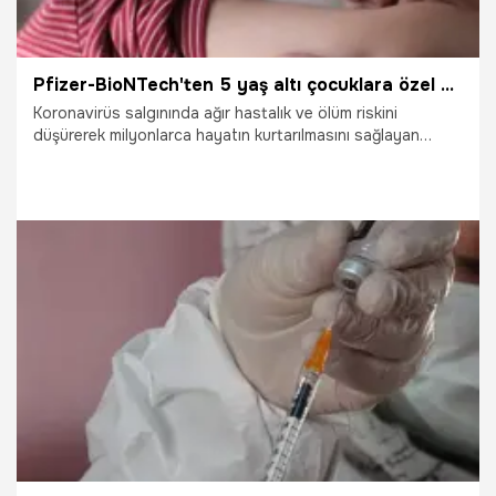
Pfizer-BioNTech'ten 5 yaş altı çocuklara özel aşı geliyor
Koronavirüs salgınında ağır hastalık ve ölüm riskini
düşürerek milyonlarca hayatın kurtarılmasını sağlayan
Kovid-19 aşıları tüm dünyada uygulanmaya devam ediyor.
Çocukların aşılanması ile ilgili çalışmalar da salgının devreye
girmesinden bir yıl sonra başlamış, yaş gruplarına göre
birçok ülke yetişkinlerle birlikte çocukları da virüse karşı
aşılamaya başlamıştı. Pfizer-BioNTech'ten yapılan
açıklamaya göre ise artık 5 yaş altı çocuklar için özel bir aşı
üretilmeye başlanacak.
1.02.2022
Dünya