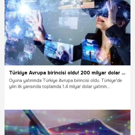
çıkıyor.
17.09.2022
Gündem
Türkiye Avrupa birincisi oldu! 200 milyar dolar gelir...
Oyuna yatırımda Türkiye Avrupa birincisi oldu. Türkiye'de
yılın ilk yarısında toplamda 1,4 milyar dolar yatırım
yapılırken, bunun dörtte biri oyun sektörünün oldu. Türk
oyun sektörü, 2021 yılında 266 milyon dolar yatırım almıştı.
Bu yılın ilk yarıyılında ise 333 milyon dolar yatırım alarak 6
ayda geçen yılın toplamını geride bıraktı. Böylece oyun
yatırımlarında Avrupa birincisi oldu.
26.07.2022
Bilim ve Teknoloji