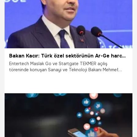
Bakan Kacır: Türk özel sektörünün Ar-Ge harcamaları 350 milyon dolardan 14 milyar dolara ulaştı
Entertech Maslak Go ve Startgate TEKMER açılış
töreninde konuşan Sanayi ve Teknoloji Bakanı Mehmet
Fatih Kacır, “Türkiye'nin toplam AR-GE harcamaları 1,2
milyar dolardan 20 milyar dolara yükselirken, Türk özel
sektörünün Ar-Ge harcamaları da 350 milyon dolardan 14
milyar dolara erişti. Bugün Türk özel sektörü ortaya
koyduğu başarı hikayeleriyle, farklı sektörlerde dünyada
adından söz ettiren öncü başarı hikayelerine imza atabilen
bir konumdadır” dedi.
14.04.2026
Gündem