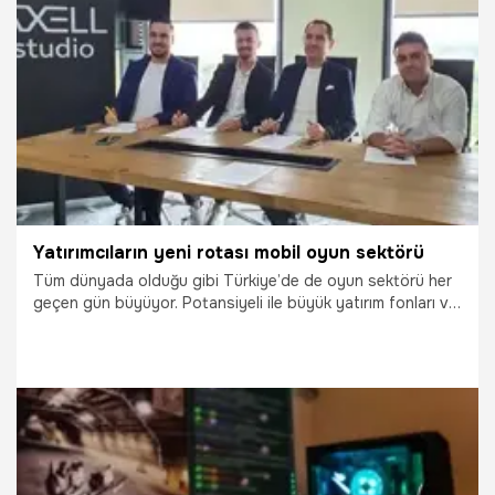
8.12.2020
Ekonomi
Yatırımcıların yeni rotası mobil oyun sektörü
Tüm dünyada olduğu gibi Türkiye’de de oyun sektörü her
geçen gün büyüyor. Potansiyeli ile büyük yatırım fonları ve
melek yatırımcıları kendisine çekmeye devam eden sektör
son 10 yılda 500 milyon liralık destek aldı.Oyun sektörü ile
ilgili yapılan açıklamada yatırımcıların radarına giren Türk
oyun sektöründe son olarak Axell Studio’nun 400 bin
dolar yatırım aldığına dikkat çekildi.
23.09.2020
Bilim ve Teknoloji