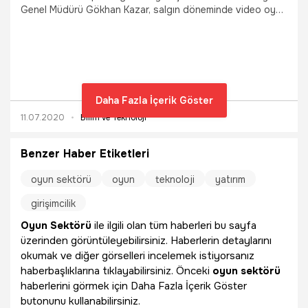
Genel Müdürü Gökhan Kazar, salgın döneminde video oyun
harcamalarının geçen yıla göre yüzde 60 arttığını
belirterek, "Oyun tüketiminde yaşanan bu artış, sektörü
küresel ölçekteki ekonomik durgunluğun etkilerinden
korudu." dedi.
Daha Fazla İçerik Göster
11.07.2020
Bilim ve Teknoloji
Benzer Haber Etiketleri
oyun sektörü
oyun
teknoloji
yatırım
girişimcilik
Oyun Sektörü
ile ilgili olan tüm haberleri bu sayfa
üzerinden görüntüleyebilirsiniz. Haberlerin detaylarını
okumak ve diğer görselleri incelemek istiyorsanız
haberbaşlıklarına tıklayabilirsiniz. Önceki
oyun sektörü
haberlerini görmek için Daha Fazla İçerik Göster
butonunu kullanabilirsiniz.