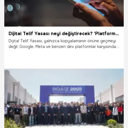
Dijital Telif Yasası neyi değiştirecek? 'Platform ekonomisi' sömürüsüne karşı 'adil paylaşım' vurgusu
Dijital Telif Yasası, yalnızca kopyalamanın önüne geçmeyi
değil; Google, Meta ve benzeri dev platformlar karşısında
içerik üreticilerinin ekonomik ve kültürel haklarını yeniden
tanımlamayı hedefliyor. Doç. Dr. Begüm Aylin Önder’e göre
asıl mesele, dijital dünyada verilerin, yani değerin kimin
kasasında toplandığı.
20.01.2026
Gündem