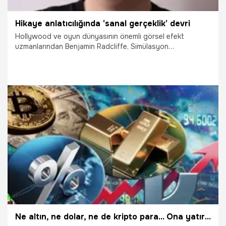
Hikaye anlatıcılığında ‘sanal gerçeklik’ devri
Hollywood ve oyun dünyasının önemli görsel efekt
uzmanlarından Benjamin Radcliffe, Simülasyon
Sistemlerinde Güncel Animasyon Uygulamaları
webinar’ında önemli açıklamalarda bulundu.
25.09.2021
Bilim ve Teknoloji
Ne altın, ne dolar, ne de kripto para... Ona yatıran kazanıyor