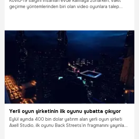
Kovid-19 salgını insanları evde kalmaya zorlarken, vakit
geçirme yöntemlerinden biri olan video oyunlara talep
arttı.
20.01.2021
Bilim ve Teknoloji
Yerli oyun şirketinin ilk oyunu şubatta çıkıyor
Eylül ayında 400 bin dolar yatırım alan yerli oyun şirketi
Axell Studio, ilk oyunu Back Streets’in fragmanını yayınladı.
Oyunun şubat ayında çıkması planlanıyor.