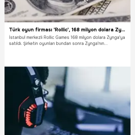
Türk oyun firması 'Rollic', 168 milyon dolara Zynga'ya satıldı!
İstanbul merkezli Rollic Games 168 milyon dolara Zynga'ya
satıldı. Şirketin oyunları bundan sonra Zynga'nın
kontrolünde olacak. Bakan Varank, Twitter hesabından
yaptığı paylaşımında, Rollic'i tebrik ederek, "Sermayesi akıl
ve inovasyon olan genç girişimlerimiz global oyun
pazarında başarı hikayeleri yazmaya devam ediyor."
ifadesine yer verdi.
6.08.2020
Ekonomi