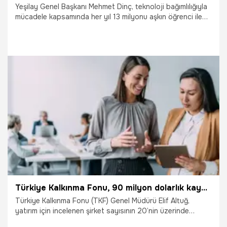
Yeşilay Genel Başkanı Mehmet Dinç, teknoloji bağımlılığıyla
mücadele kapsamında her yıl 13 milyonu aşkın öğrenci ile
ebeveyne eğitim verdiklerini belirtti.
30.11.2024
Adana
Türkiye Kalkınma Fonu, 90 milyon dolarlık kaynağı girişimcilik ekosistemine aktarmaya hazırlanıyor
Türkiye Kalkınma Fonu (TKF) Genel Müdürü Elif Altuğ,
yatırım için incelenen şirket sayısının 20’nin üzerinde
olduğunu, yıl sonunu 5-7 yatırımla kapatabileceklerini