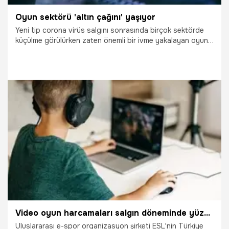
Oyun sektörü 'altın çağını' yaşıyor
Yeni tip corona virüs salgını sonrasında birçok sektörde
küçülme görülürken zaten önemli bir ivme yakalayan oyun
geliştirme sektörü bir anlamda "altın çağını" yaşıyor.
19.07.2020
Bilim ve Teknoloji
Video oyun harcamaları salgın döneminde yüzde 60 arttı
Uluslararası e-spor organizasyon şirketi ESL'nin Türkiye