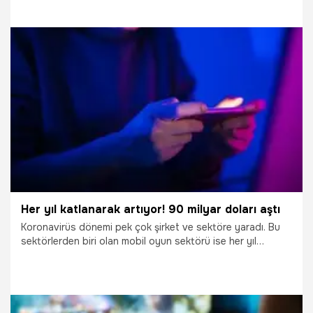
teknolojilerde dünyayı takip eden değil yönlendiren bir ülke
olmayı hedefliyoruz" dedi.
19.05.2021
Bilim ve Teknoloji
Her yıl katlanarak artıyor! 90 milyar doları aştı
Koronavirüs dönemi pek çok şirket ve sektöre yaradı. Bu
sektörlerden biri olan mobil oyun sektörü ise her yıl
büyümesini katlayarak artırmayı başarıyor. En son
rakamlara göre 90 milyar doları aşan tahminler, ilerleyen
yıllarda daha da artacağına işaret ediyor.