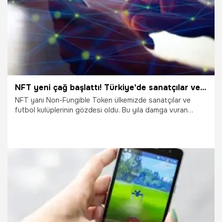
NFT yeni çağ başlattı! Türkiye'de sanatçılar ve futbol kulüplerinin gözdesi...
NFT yani Non-Fungible Token ülkemizde sanatçılar ve
futbol kulüplerinin gözdesi oldu. Bu yıla damga vuran
teknolojilerden biri NFT. Benzersiz dijital varlıklar hem
futbol kulüpleri hem de sanatçıların gözdesi oldu.
Yatırımcılar da bu alana yönelirken, NFT’nin büyüklüğü
artmaya başladı. NFT’yi daha çok duymaya devam
edeceğiz.
3.11.2021
Ekonomi