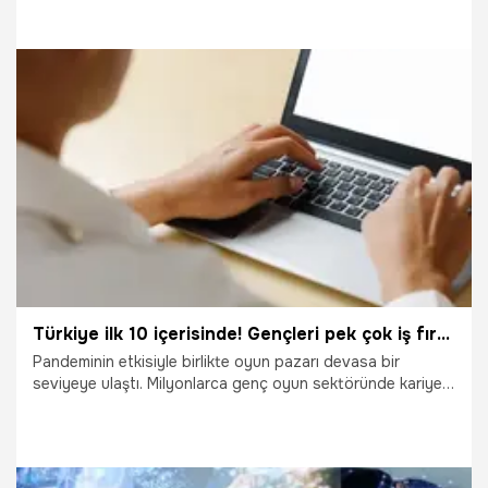
söyledi.
12.10.2024
Ekonomi
Türkiye ilk 10 içerisinde! Gençleri pek çok iş fırsatı bekliyor
Pandeminin etkisiyle birlikte oyun pazarı devasa bir
seviyeye ulaştı. Milyonlarca genç oyun sektöründe kariyer
yapmak için seçenekleri araştırmaya başladı. Sektörün
gençlere cazip gelmesindeki en büyük etken hem
eğlendirip hem de para kazandırması olarak görülüyor.
Gençlerin en çok talep gösterdiği alanda ise yayıncılık öne