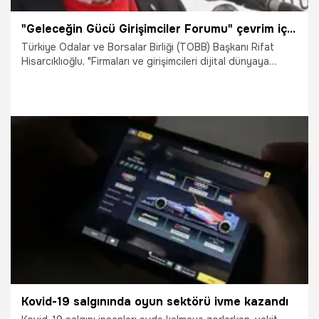
"Geleceğin Gücü Girişimciler Forumu" çevrim içi düzenledi
Türkiye Odalar ve Borsalar Birliği (TOBB) Başkanı Rifat
Hisarcıklıoğlu, "Firmaları ve girişimcileri dijital dünyaya
hazırlıyoruz. Bu kapsamda, KOBİ’leri dijital ortama taşımak
ve teknolojik altyapılarını geliştirmek için projeler
üretiyoruz." dedi.
22.03.2021
Bilim ve Teknoloji
Kovid-19 salgınında oyun sektörü ivme kazandı