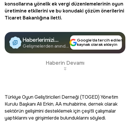
konsollarına yönelik
ek vergi
düzenlemelerinin oyun
üretimine etkilerini ve bu konudaki çözüm önerilerini
Ticaret Bakanlığına iletti.
Haberlerimizi
Google’da tercih edilen
kaynak olarak ekleyin
Google'da Takip
Gelişmelerden anında
haberdar olun.
Edin
Haberin Devamı
Türkiye Oyun Geliştiricileri Derneği (TOGED) Yönetim
Kurulu Başkanı Ali Erkin, AA muhabirine, dernek olarak
sektörün gelişimini desteklemek için çeşitli çalışmalar
yaptıklarını ve girişimlerde bulunduklarını söyledi.