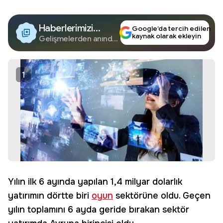
Haberlerimizi
Google’da tercih edilen
kaynak olarak ekleyin
Google'da Takip
Gelişmelerden anında
haberdar olun.
Edin
1
Yılın ilk 6 ayında yapılan 1,4 milyar dolarlık
yatırımın dörtte biri
oyun
sektörüne oldu. Geçen
yılın toplamını 6 ayda geride bırakan sektör