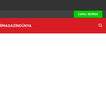
CANLI BORSA
İ
MAGAZİN
DÜNYA
Ara