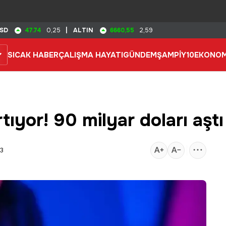
47.74
6660,55
SD
0,25
|
ALTIN
2,59
SICAK HABER
ÇALIŞMA HAYATI
GÜNDEM
ŞAMPİY10
EKONOM
tıyor! 90 milyar doları aştı
03