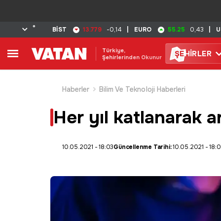
°
13.779
55.25
BİST
-0,14
|
EURO
0,43
|
U
Türkiye,
ŞE
HİRLER
Şehirlerinden Okunur
Haberler
Bilim Ve Teknoloji Haberleri
Her yıl katlanarak ar
10.05.2021 - 18:03
Güncellenme Tarihi:
10.05.2021 - 18: