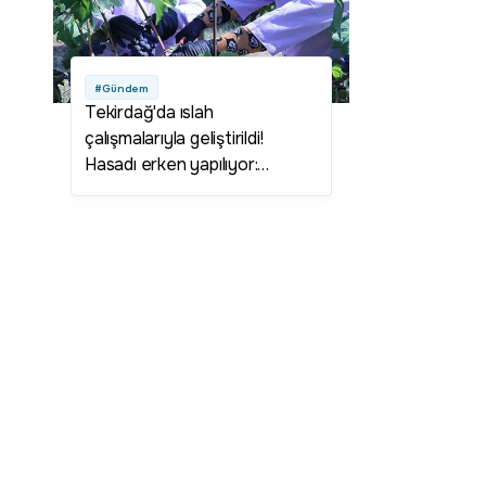
#Gündem
Tekirdağ'da ıslah
çalışmalarıyla geliştirildi!
Hasadı erken yapılıyor:
Üreticisine yüksek kazanç
sağlıyor