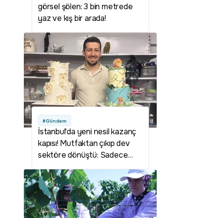
görsel şölen: 3 bin metrede
yaz ve kış bir arada!
#Gündem
İstanbul'da yeni nesil kazanç
kapısı! Mutfaktan çıkıp dev
sektöre dönüştü: Sadece
yılbaşından bu zamana 134
yeni dükkan açıldı