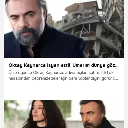
22.02.2023
Magazin
Oktay Kaynarca isyan etti! 'Umarım dünya gözüyle karşıma çıkar'
Ünlü oyuncu Oktay Kaynarca, adına açılan sahte TikTok
hesabından depremzedeler için para toplandığını görünce
harekete geçti. Takipçilerini uyaran Kaynarca, "Dolandırıcılık
yapmaya kalkan bir şerefsiz var. İtibar etmeyin, suç
duyurusunda bulunuldu. Umarım dünya gözüyle karşıma
çıkar" dedi.
22.02.2023
Magazin