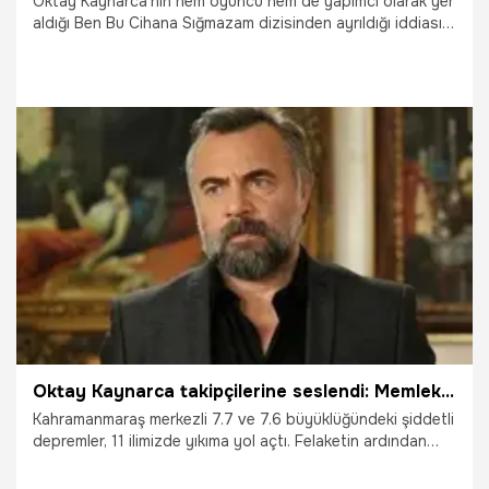
Oktay Kaynarca'nın hem oyuncu hem de yapımcı olarak yer
aldığı Ben Bu Cihana Sığmazam dizisinden ayrıldığı iddiası
izleyicilerin merak konusu oldu. Yapımcılığını da üstlendiği
dizide Cezayir karakterini oynayan Oktay Kaynarca dizinin
son bölümde vuruldu. Peki Oktay Kaynarca diziden ayrıldı
mı?
7.03.2023
Televizyon
Oktay Kaynarca takipçilerine seslendi: Memleketin sarılacak çok yarası var!
Kahramanmaraş merkezli 7.7 ve 7.6 büyüklüğündeki şiddetli
depremler, 11 ilimizde yıkıma yol açtı. Felaketin ardından
depremzedelere destek olan ünlü oyuncu Oktay Kaynarca,
sosyal medya hesabından takipçilerine seslendiği bir