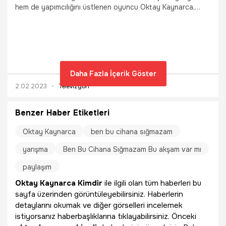
hem de yapımcılığını üstlenen oyuncu Oktay Kaynarca,
dizinin yeni bölümünde vuruluyor. Gelen haberlere göre
dijital bir platform için çekilecek bir projeden teklif alan
Kaynarca'nın bu teklifi kabul ettiği belirtiliyor. Peki Oktay
Kaynarca Ben Bu Cihana Sığmazam dizisinden ayrılacak
mı?
Daha Fazla İçerik Göster
2.02.2023
Televizyon
Benzer Haber Etiketleri
Oktay Kaynarca
ben bu cihana sığmazam
yarışma
Ben Bu Cihana Sığmazam Bu akşam var mı
paylaşım
Oktay Kaynarca Kimdir
ile ilgili olan tüm haberleri bu
sayfa üzerinden görüntüleyebilirsiniz. Haberlerin
detaylarını okumak ve diğer görselleri incelemek
istiyorsanız haberbaşlıklarına tıklayabilirsiniz. Önceki