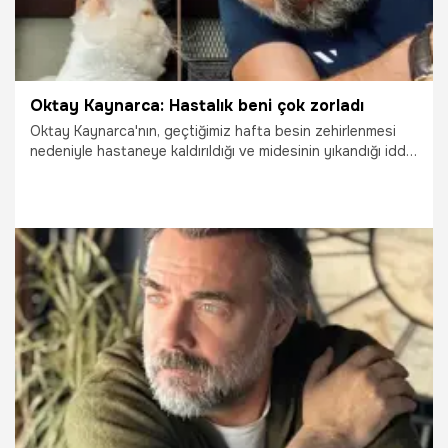
Oktay Kaynarca: Hastalık beni çok zorladı
Oktay Kaynarca'nın, geçtiğimiz hafta besin zehirlenmesi
nedeniyle hastaneye kaldırıldığı ve midesinin yıkandığı iddia
edilmişti. Ünlü oyuncu, basın mensuplarının konuyla ilgili
sorularına cevap verdi.
29.05.2023
Magazin