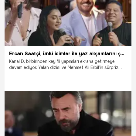
Ercan Saatçi, ünlü isimler ile yaz akşamlarını şenlendirecek
Kanal D, birbirinden keyifli yapımları ekrana getirmeye
devam ediyor. Yalan dizisi ve Mehmet Ali Erbil’in sürpriz
projesi ile yaz sezonuna hızlı bir giriş yapan kanal, eğlence
programı Çok Akustik’in duyurusunu yaptı.
6.06.2024
Magazin