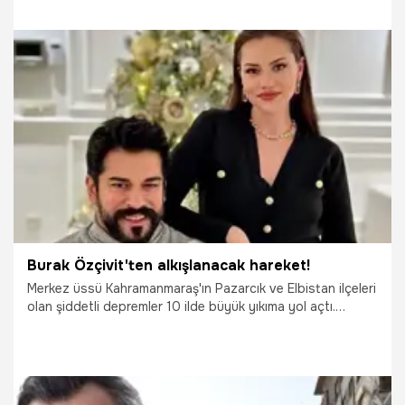
mesajla dikkat çekti.
24.02.2023
Magazin
Burak Özçivit'ten alkışlanacak hareket!
Merkez üssü Kahramanmaraş'ın Pazarcık ve Elbistan ilçeleri
olan şiddetli depremler 10 ilde büyük yıkıma yol açtı.
'Kuruluş: Osman' dizisinin başrol oyuncusu Burak Özçivit,
binlerce vatandaşımızın hayatını kaybettiği, on binlerce
binanın yıkıldığı veya ağır hasarlı hale geldiği deprem
felaketinde takdir toplayan bir harekete imza attı.