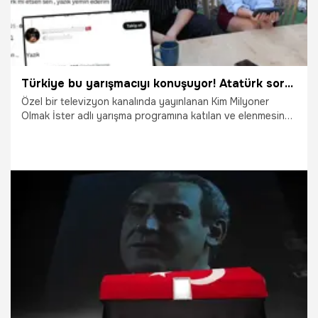
oynamış ve televizyon programları yapmaya devam
etmiştir. 2014 yılında uzun süre ara verdiği tiyatroya
geri dönmüştür. 2015 yılında ise Eşkıya Dünyaya
Hükümdar Olmaz adlı dizide Hızır Çakırbeyli adlı karakteri
canlandırmaya başlamıştır. Süleyman Çakır karakterine
yakın bir tarzda olan bu dizideki karakteri ile birçok ödül
Türkiye bu yarışmacıyı konuşuyor! Atatürk sorusu sonrası sosyal medyada gündem oldu: 'Bir gecede binlerce insan tarafından linçlendim'
de almıştır.
Özel bir televizyon kanalında yayınlanan Kim Milyoner
Olmak İster adlı yarışma programına katılan ve elenmesine
neden olan 5. soruda hatırlayamadığı Atatürk'ün ikinci
ismiyle gündeme oturan genç kadın, "Programdan sonra
linç edildim. Kimse Atatürk'e olan sevgimi ve saygımı
sorgulayamaz" dedi.
23.05.2025
Gündem