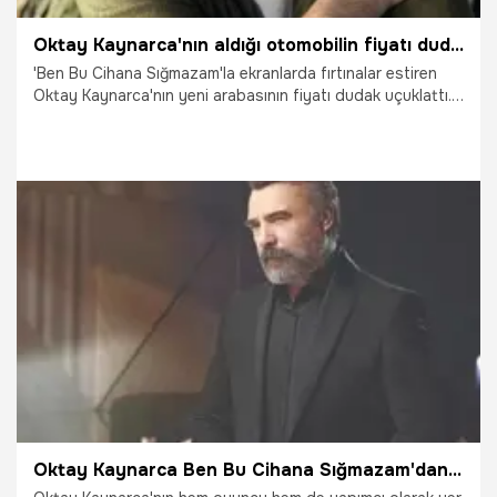
Oktay Kaynarca'nın aldığı otomobilin fiyatı dudak uçuklattı!
'Ben Bu Cihana Sığmazam'la ekranlarda fırtınalar estiren
Oktay Kaynarca'nın yeni arabasının fiyatı dudak uçuklattı.
58 yaşındaki oyuncu çevreyi düşünerek elektrikli araca
geçti.
1.05.2023
Magazin
Oktay Kaynarca Ben Bu Cihana Sığmazam'dan ayrıldı mı? Ben Bu Cihana Sığmazam Cezayi öldü mü?