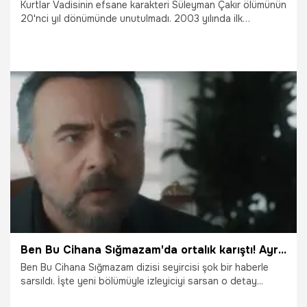
Kurtlar Vadisinin efsane karakteri Süleyman Çakır ölümünün
20'nci yıl dönümünde unutulmadı. 2003 yılında ilk
bölümüyle ekrana gelen ve ilgiyle izlenen Kurtlar Vadisi'nde
'Süleyman Çakır' karakterini canlandıran Oktay Kaynarca,
geleneği bozmayarak bu yıl da paylaşım yaptı.
8.04.2024
Magazin
Ben Bu Cihana Sığmazam'da ortalık karıştı! Ayrılık haberi tahmin edilenden çok farklı oldu!
Ben Bu Cihana Sığmazam dizisi seyircisi şok bir haberle
sarsıldı. İşte yeni bölümüyle izleyiciyi sarsan o detay...