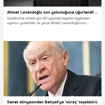
Ahmet Levendoğlu son yolculuğuna uğurlandı! AKM'de veda töreni düzenlendi
İstanbul'da önceki gün 80 yaşında hayatını kaybeden
oyuncu, yönetmen ve yazar Ahmet Levendoğlu'nun
cenazesi, Atatürk Kültür Merkezi'ndeki (AKM) törenin
ardından Zincirlikuyu Mezarlığı'nda toprağa verildi.
8.04.2025
Magazin
Sanat dünyasından Bahçeli’ye ‘süreç’ teşekkürü