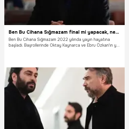
Ben Bu Cihana Sığmazam final mi yapacak, neden final yapıyor? Ben Bu Cihana Sığmazam son bölüm ne zaman?
Ben Bu Cihana Sığmazam 2022 yılında yayın hayatına
başladı. Başrollerinde Oktay Kaynarca ve Ebru Özkan'ın yer
aldığı, yapımcılığını KYN Yapım'ın üstlendiği yönetmen
koltuğunda ise Mustafa Şevki Doğan'ın oturduğu Ben Bu
Cihana Sığmazam dizisinin final yapıp yapmayacağına
yönelik araştırmalar arttı. Peki, Ben Bu Cihana Sığmazam
final mi yapıyor, Ben Bu Cihana Sığmazam neden final
yapıyor?
28.05.2024
Magazin