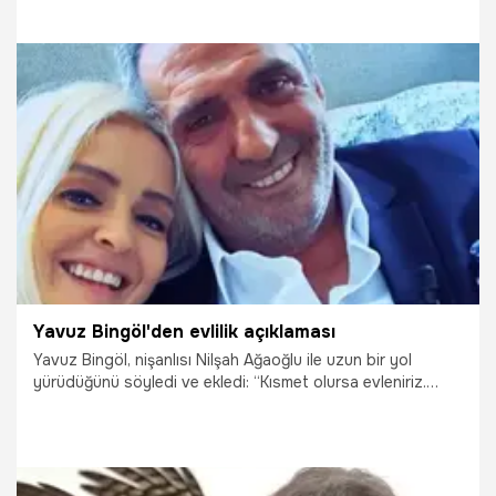
5.12.2023
Televizyon
Yavuz Bingöl'den evlilik açıklaması
Yavuz Bingöl, nişanlısı Nilşah Ağaoğlu ile uzun bir yol
yürüdüğünü söyledi ve ekledi: “Kısmet olursa evleniriz.
Kendisi çok detaycıdır. İşime de çok büyük emeği ve katkısı
vardır.”