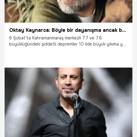
Oktay Kaynarca: Böyle bir dayanışma ancak bu topraklara mahsustur
6 Şubat'ta Kahramanmaraş merkezli 7.7 ve 7.6
büyüklüğündeki şiddetli depremler 10 ilde büyük yıkıma yol
açtı. Türkiye, depremlerden sonra yaralarını sarmaya
çalışırken Oktay Kaynarca'dan duygulandıran bir mesaj
geldi.
11.02.2023
Magazin