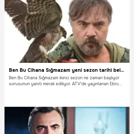
8.10.2023
Magazin
Ben Bu Cihana Sığmazam yeni sezon tarihi belli oldu! Ben Bu Cihana Sığmazam 2. sezonda oyuncu kadrosu değişti mi?
Ben Bu Cihana Sığmazam ikinci sezon ne zaman başlıyor
sorusunun yanıtı merak ediliyor. ATV'de yayınlanan Ebru
Özkan ve Oktay Kaynarca'nın başrollerinde yer aldığı dizi
yeni sezon için gün sayıyor. İlk sezonunda büyük dikkat
çeken dizinin yeni sezonda senaristleri değişti. Peki Ben Bu
Cihana Sığmazam 2. sezon ne zaman başlıyor? Ben Bu
Cihana Sığmazam ikinci sezon oyuncuları kimler? İşte
detaylar...
5.09.2023
Televizyon