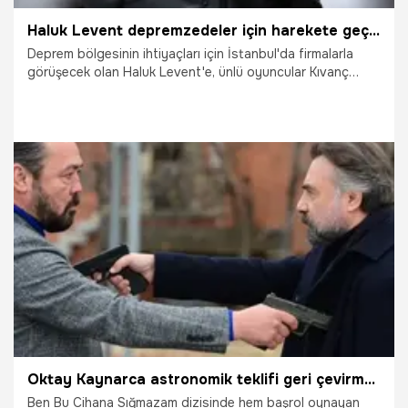
Haluk Levent depremzedeler için harekete geçti! İki ünlü isim eşlik edecek
Deprem bölgesinin ihtiyaçları için İstanbul'da firmalarla
görüşecek olan Haluk Levent'e, ünlü oyuncular Kıvanç
Tatlıtuğ ve Oktay Kaynarca eşlik edecek.
10.02.2023
Magazin
Oktay Kaynarca astronomik teklifi geri çevirmedi! Ben Bu Cihana Sığmazam'dan ayrılıyor mu?
Ben Bu Cihana Sığmazam dizisinde hem başrol oynayan