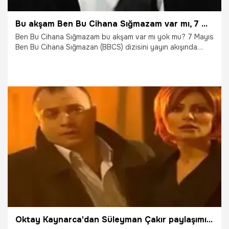
Bu akşam Ben Bu Cihana Sığmazam var mı, 7 Mayıs Ben Bu Cihana Sığmazam (BBCS) neden yok? Yeni bölüm ne zaman?
Ben Bu Cihana Sığmazam bu akşam var mı yok mu? 7 Mayıs
Ben Bu Cihana Sığmazan (BBCS) dizisini yayın akışında
görmeyen vatandaşlar dizinin neden olmadığını
araştırmaya başladı. Başrollerinde Oktay Kaynarca, Ebru
Özkan, Pelin Akil, Burak Çelik, İsmail Demirci ve Ozan
Akbaba’nın olduğu Ben Bu Cihana Sığmazam 65. bölümün
bu akşam yayınlanmıyor. Peki, Ben Bu Cihana Sığmazam
yeni bölüm ne zaman, 7 Mayıs Ben Bu Cihana Sığmazam
neden yok? İşte 7 Mayıs 2024 Salı Atv yayın akışı!
7.05.2024
Magazin
Oktay Kaynarca'dan Süleyman Çakır paylaşımı! '20. yılında unutulmadı'