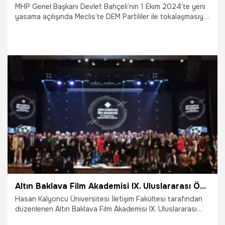
MHP Genel Başkanı Devlet Bahçeli’nin 1 Ekim 2024’te yeni
yasama açılışında Meclis’te DEM Partililer ile tokalaşmasıyla
başlayan süreç, İmralı’nın çağrısı ve PKK’nın ateşkes ilanının
ardından yeni bir boyuta evrilirken, sanat dünyasından da
sürece destek hamleleri geldi.
5.03.2025
Gündem
Altın Baklava Film Akademisi IX. Uluslararası Öğrenci Film Festivali'ne rekor katılım
Hasan Kalyoncu Üniversitesi İletişim Fakültesi tarafından
düzenlenen Altın Baklava Film Akademisi IX. Uluslararası
Öğrenci Film Festivali, 10-12 Aralık 2024 tarihlerinde rekor