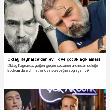
8.09.2024
Magazin
Oktay Kaynarca'dan evlilik ve çocuk açıklaması
Oktay Kaynarca, yoğun geçen sezonun ardından soluğu
Bodrum'da aldı. Tatilin kısa süreceğini söyleyen 59
yaşındaki oyuncu, yeni sezon planları hakkında konuştu.
Özel hayatıyla da zaman zaman gündeme gelen Kaynarca,
"Aile kurma ve çocuk sahibi olmak ister misiniz?" sorusuna
da cevapladı.
16.06.2024
Magazin