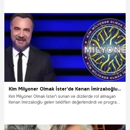
katılımla gerçekleşti. Birbirinden ünlü isimlerin jüri üyesi
olduğu festival, ödüllerin sahiplerini bulduğu görkemli gala
gecesi ile sona erdi. Altın Baklava Film Festivali’nde
"Kurmaca", "Belgesel" , "Animasyon" ve "Yapay Zeka"
kategorilerinde 19 film ödüle layık görüldü.
13.12.2024
Gündem
Kim Milyoner Olmak İster'de Kenan İmirzalıoğlu gitti, Oktay Kaynarca geldi! Fragman güldürdü
Kim Milyoner Olmak İster'i sunan ve dizilerde rol almayan
Kenan İmirzalıoğlu gelen teklifleri değerlendirdi ve programı
bıraktı. Kenan İmirzalıoğlu yerine gelen Oktay Kaynarca
gündem oldu.