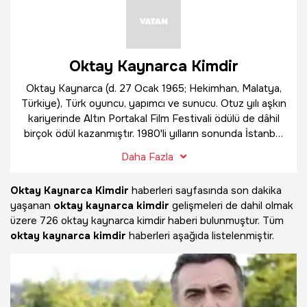
Oktay Kaynarca Kimdir
Oktay Kaynarca (d. 27 Ocak 1965; Hekimhan, Malatya,
Türkiye), Türk oyuncu, yapımcı ve sunucu. Otuz yılı aşkın
kariyerinde Altın Portakal Film Festivali ödülü de dâhil
birçok ödül kazanmıştır. 1980'li yılların sonunda İstanbul
Üniversitesi Devlet Konservatuvarı'na başlamıştır. 1989
Daha Fazla
yılında ise TRT 1 kanalında yayınlanan Gençler adlı
dizide oyunculuk kariyerine başlamıştır. 1990 yılında ise
Oktay Kaynarca Kimdir
haberleri sayfasında son dakika
Yavuz Turgul'un yönettiği Aşk Filmlerinin Unutulmaz
yaşanan
oktay kaynarca kimdir
gelişmeleri de dahil olmak
Yönetmeni adlı filmde oynayarak sinema kariyerine de
üzere
726 oktay kaynarca kimdir haberi bulunmuştur. Tüm
başlamıştır. 1994 yılında Yavuz Özkan'ın yönettiği
oktay kaynarca kimdir
haberleri aşağıda listelenmiştir.
Yengeç Sepeti adlı filmde canlandırdığı Güner rolüyle
olumlu yanıtlar aldı. 1990'lı yıllarda sinema filmleri ve
televizyon programları ile kariyerini devam ettirdi. Ayrıca
bazı televizyon reklamlarında ve müzik kliplerinde de yer
aldı. Deli Yürek adlı dizinin 2002 yılında çıkan Deli Yürek: