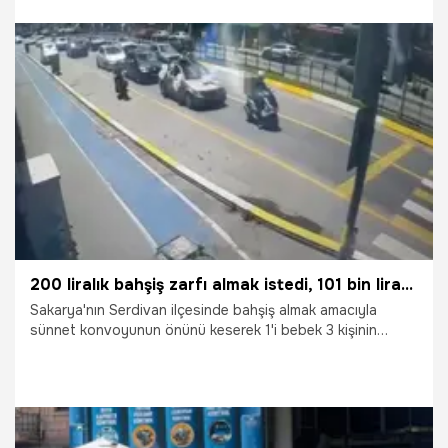
sürücüye, Karayolları Trafik Kanunu'nun ilgili maddeleri
uyarınca toplam 492 bin 719 lira idari para cezası
kesilirken, kaçışta kullanılan araç ise 60 gün süreyle
trafikten men edilerek otoparka çekildi.
8.07.2026
Gündem
200 liralık bahşiş zarfı almak istedi, 101 bin liradan oldu
Sakarya'nın Serdivan ilçesinde bahşiş almak amacıyla
sünnet konvoyunun önünü keserek 1'i bebek 3 kişinin
yaralandığı zincirleme trafik kazasına neden olan ve olay
yerinden kaçan motosikletli kurye polis ekiplerince
yakalandı. Sürücüye 101 bin lira idari para cezası uygulandı.