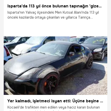
Isparta'da 113 yıl önce bulunan tapınağın 'gizemi' çözüldü!
Isparta'nın Yalvaç ilçesindeki Men Kutsal Alanı'nda 113 yıl
önceki kazılarda ortaya çıkarılan ve yıllarca Tanrıça
Demeter'e ait olduğu düşünülen tapınağın, 'Tanrıça
Hekate'ye ait olduğu anlaşıldı. Anadolu'da bilinen tek
Hekate Tapınağı'nın Muğla'da bulunduğunu belirten kazı
başkanı Prof. Dr. Mehmet Özhanlı, ikinci tapınak olarak
belgeledikleri Yalvaç'taki yapının ziyaretçi açısından
bölgeye önemli katkı sağlayacağını söyledi.
30.06.2026
Gündem
Yer kalmadı, işletmeci isyan etti: Üçüne beşine bakmadan teslim edeceğiz
Kocaeli'de trafikten men edilen veya haciz kararı bulunan