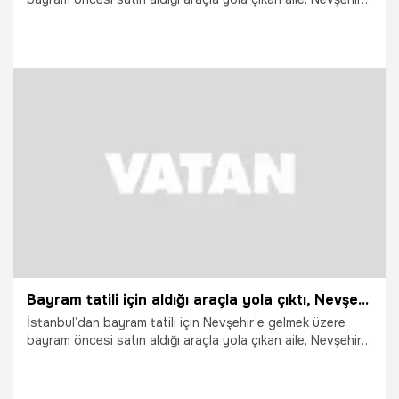
girişinde hayatının şokunu yaşadı. Aracın üzerinde takılı
bulunan plakanın tescil kaydının bulunmadığının tespit
edilmesi üzerine sürücüye 140 bin lira idari para cezası
uygulanırken, araç 30 gün trafikten men edildi, sürücünün
ehliyetine de 30 gün süreyle el konuldu.
30.05.2026
Gündem
Bayram tatili için aldığı araçla yola çıktı, Nevşehir’de hayatının şokunu yaşadı
İstanbul’dan bayram tatili için Nevşehir’e gelmek üzere
bayram öncesi satın aldığı araçla yola çıkan aile, Nevşehir
girişinde hayatının şokunu yaşadı. Aracın üzerinde takılı
bulunan plakanın tescil kaydının bulunmadığının tespit
edilmesi üzerine sürücüye 140 bin lira idari para cezası