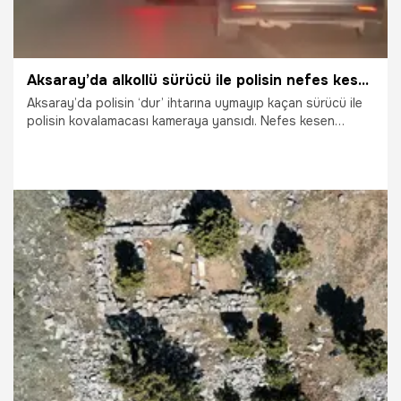
Aksaray’da alkollü sürücü ile polisin nefes kesen kovalamacası kamerada
Aksaray’da polisin ‘dur’ ihtarına uymayıp kaçan sürücü ile
polisin kovalamacası kameraya yansıdı. Nefes kesen
kovalamacada önü kesilerek durdurulan aracın sürücüsü
1.23 promil alkollü çıkarken, gazetecilerin ‘Neden alkollü
araç kullandın?’ sorusuna ‘Yanlışlıkla oldu" cevabını verdi.
Sürücüye 227 bin 219 lira para cezası kesildi.
1.07.2026
Gündem