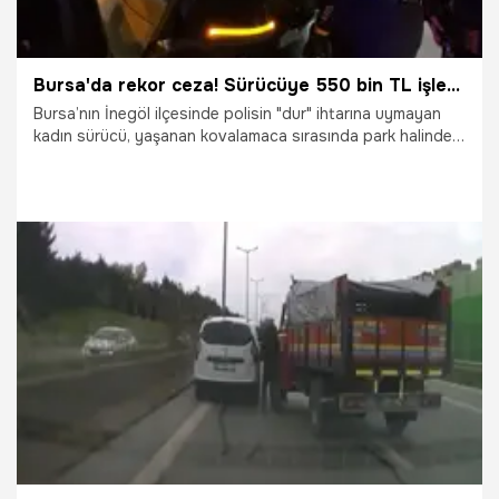
Bursa'da rekor ceza! Sürücüye 550 bin TL işlem uygulandı
Bursa’nın İnegöl ilçesinde polisin "dur" ihtarına uymayan
kadın sürücü, yaşanan kovalamaca sırasında park halindeki
cipe çarparak durdu. Sürücüye toplam 550 bin TL cezai
işlem uygulandı.
13.05.2026
Bursa