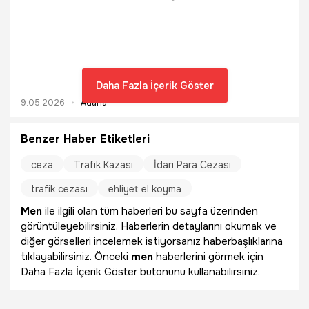
Kurulu’nun aldığı kararla 2 resmi maçtan men cezası aldı.
Daha Fazla İçerik Göster
9.05.2026
Adana
Benzer Haber Etiketleri
ceza
Trafik Kazası
İdari Para Cezası
trafik cezası
ehliyet el koyma
Men
ile ilgili olan tüm haberleri bu sayfa üzerinden
görüntüleyebilirsiniz. Haberlerin detaylarını okumak ve
diğer görselleri incelemek istiyorsanız haberbaşlıklarına
tıklayabilirsiniz. Önceki
men
haberlerini görmek için
Daha Fazla İçerik Göster butonunu kullanabilirsiniz.