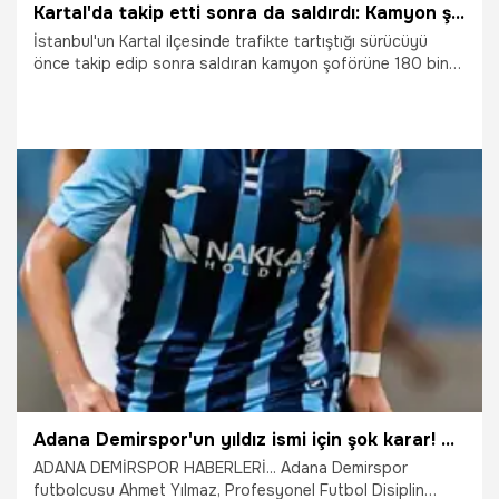
Kartal'da takip etti sonra da saldırdı: Kamyon şoförüne 180 bin TL ceza!
İstanbul'un Kartal ilçesinde trafikte tartıştığı sürücüyü
önce takip edip sonra saldıran kamyon şoförüne 180 bin
TL ceza kesildi.
11.05.2026
Gündem
Adana Demirspor'un yıldız ismi için şok karar! Men edildi
ADANA DEMİRSPOR HABERLERİ... Adana Demirspor
futbolcusu Ahmet Yılmaz, Profesyonel Futbol Disiplin