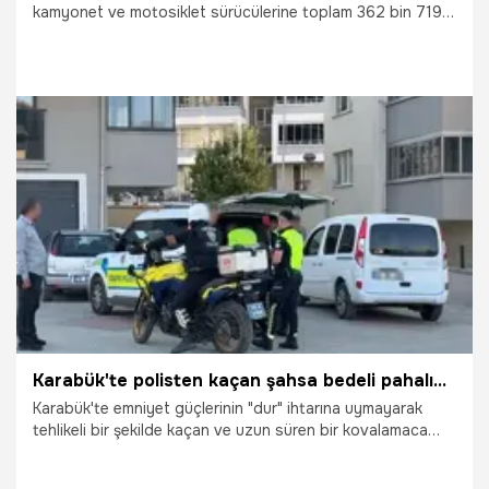
kamyonet ve motosiklet sürücülerine toplam 362 bin 719
TL para cezası kesildi. Ayrıca, iki sürücünün ehliyetlerine
60 gün el konulurken, araçları da 60 gün trafikten men
edildi.
11.07.2026
Gündem
Karabük'te polisten kaçan şahsa bedeli pahalıya patladı: Dur ihtarına uymayan o sürücüye acımadı!
Karabük'te emniyet güçlerinin "dur" ihtarına uymayarak
tehlikeli bir şekilde kaçan ve uzun süren bir kovalamaca
sonucu saniyeler içinde kıskıvrak yakalanan lüks otomobil
sürücüsüne adeta ceza yağdı. Trafik güvenliğini riske atan