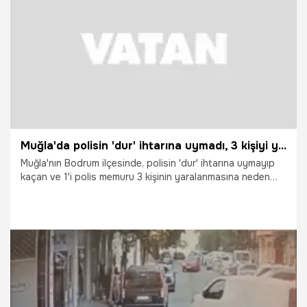
25.06.2026
Gündem
Muğla'da polisin 'dur' ihtarına uymadı, 3 kişiyi yaralayıp kaçtı
Muğla'nın Bodrum ilçesinde, polisin 'dur' ihtarına uymayıp
kaçan ve 1'i polis memuru 3 kişinin yaralanmasına neden
olan alkollü sürücü yakalandı. Sürücüye 330 bin TL cezai
işlem uygulanırken, otomobil 60 gün süreyle trafikten
menedildi.
25.06.2026
Vatan TV