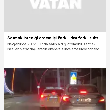
Satmak istediği aracın içi farklı, dışı farkı, ruhsatı farklı çıktı
Nevşehir'de 2024 yılında satın aldığı otomobili satmak
isteyen vatandaş, aracın ekspertiz incelemesinde "change"
olduğu şüphesiyle karşılaştı. Şase numarasının değiştirilmiş
olduğunun tespit edilmesi üzerine polis ekipleri aracı
trafikten men ederek inceleme başlattı.
7.07.2026
Vatan TV