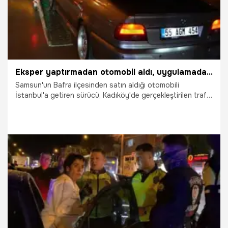
Eksper yaptırmadan otomobil aldı, uygulamada hayatının şokunu yaşadı
Samsun'un Bafra ilçesinden satın aldığı otomobili
İstanbul'a getiren sürücü, Kadıköy'de gerçekleştirilen trafik
uygulamasında denetime takıldı. Polis ekiplerinin yaptığı
kontrolde aracın egzoz sisteminde delik olduğu tespit
edildi.
18.05.2026
Samsun