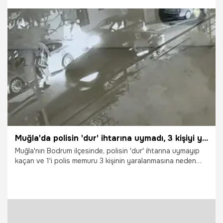
25.06.2026
Kayseri
Muğla'da polisin 'dur' ihtarına uymadı, 3 kişiyi yaralayıp kaçtı
Muğla'nın Bodrum ilçesinde, polisin 'dur' ihtarına uymayıp
kaçan ve 1'i polis memuru 3 kişinin yaralanmasına neden
olan alkollü sürücü yakalandı. Sürücüye 330 bin TL cezai
işlem uygulanırken, otomobil 60 gün süreyle trafikten
menedildi.