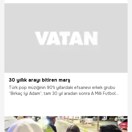
uygulanırken, araç 30 gün trafikten men edildi, sürücünün
ehliyetine de 30 gün süreyle el konuldu.
30.05.2026
Vatan TV
30 yıllık arayı bitiren marş
Türk pop müziğinin 90'lı yıllardaki efsanevi erkek grubu
“Birkaç İyi Adam”, tam 30 yıl aradan sonra A Milli Futbol
Takımı için bir araya geldi. Grubun, 24 yılın ardından 2026
FIFA Dünya Kupası yolcusu milliler için yazdığı “Yazarız
adını göklere” sanal medyada beğeni topladı.