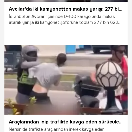
Avcılar'da iki kamyonetten makas yarışı: 277 bin 622 lira ceza yediler
İstanbul'un Avcılar ilçesinde D-100 karayolunda makas
atarak yarışa iki kamyonet şoförüne toplam 277 bin 622
lira para cezası verildi.
16.07.2026
Gündem
Araçlarından inip trafikte kavga eden sürücülere ceza yağdı
Mersin’de trafikte araçlarından inerek kavga eden