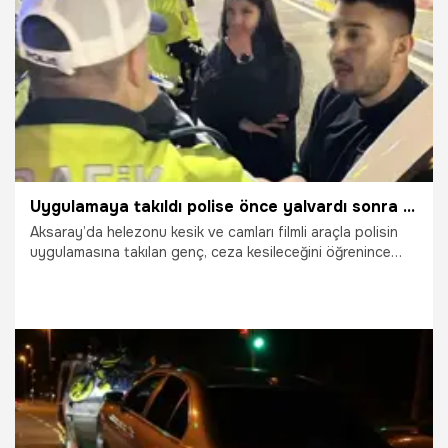
22.05.2026
Magazin
Uygulamaya takıldı polise önce yalvardı sonra küfürler edip kaçtı
Aksaray’da helezonu kesik ve camları filmli araçla polisin
uygulamasına takılan genç, ceza kesileceğini öğrenince
polis memurlarına önce yalvardı sonra da küfürler yağdırdı.
Olayı görüntüleyen basın mensubunu da burnunu kırmakla
tehdit eden genç, küfretmeyi sürdürerek olay yerinden
yaya olarak kaçtı. Anbean kameralara yansıyan kovalama
sonrası yakalanan genç gözaltına alındı.
21.05.2026
Gündem