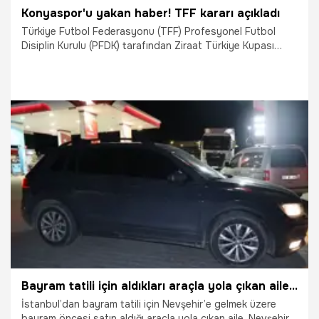
Konyaspor'u yakan haber! TFF kararı açıkladı
Türkiye Futbol Federasyonu (TFF) Profesyonel Futbol
Disiplin Kurulu (PFDK) tarafından Ziraat Türkiye Kupası
finali sonrası disipline sevk edilen Trabzonspor'a 529 bin
TL, Konyaspor'a ise 954 bin TL para cezası verildi.
3.06.2026
Konya
Bayram tatili için aldıkları araçla yola çıkan aile Nevşehir’de hayatının şokunu yaşadı
İstanbul’dan bayram tatili için Nevşehir’e gelmek üzere
bayram öncesi satın aldığı araçla yola çıkan aile, Nevşehir