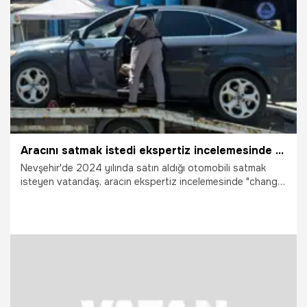
7.07.2026
Gündem
Aracını satmak istedi ekspertiz incelemesinde hayatını şokunu yaşadı! İçi farklı, dışı farkı, ruhsatı farklı çıktı
Nevşehir'de 2024 yılında satın aldığı otomobili satmak
isteyen vatandaş, aracın ekspertiz incelemesinde "change"
olduğu şüphesiyle karşılaştı. Şase numarasının değiştirilmiş
olduğunun tespit edilmesi üzerine polis ekipleri aracı
trafikten men ederek inceleme başlattı.
7.07.2026
Gündem