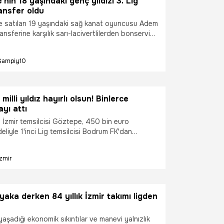
nin 18 yaşındaki genç yıldızı 3. Lig
ansfer oldu
 satılan 19 yaşındaki sağ kanat oyuncusu Adem
ransferine karşılık sarı-lacivertlilerden bonservis
 sıra 3 de genç oyuncu alacak 3'üncü Lig
şıyaka, Yasir Boz'dan sonra Yiğit Evin'i de
Şampiy10
tı.
illi yıldız hayırlı olsun! Binlerce
yı attı
i İzmir temsilcisi Göztepe, 450 bin euro
liyle 1'inci Lig temsilcisi Bodrum FK'dan
ğladığı 24 yaşındaki kanat oyuncusu Gökdeniz
imzasını resmen duyurdu.
İzmir
ıyaka derken 84 yıllık İzmir takımı ligden
şadığı ekonomik sıkıntılar ve manevi yalnızlık