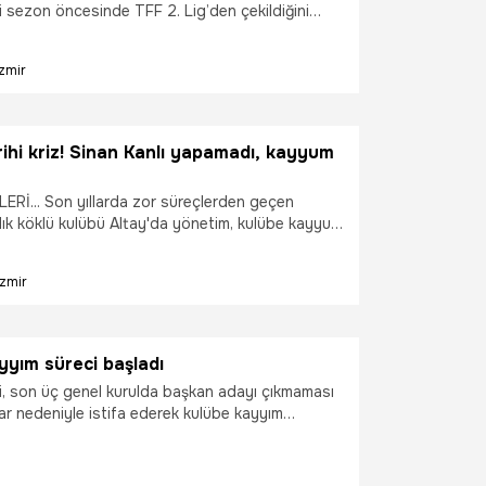
i sezon öncesinde TFF 2. Lig’den çekildiğini
İzmir
rihi kriz! Sinan Kanlı yapamadı, kayyum
Rİ... Son yıllarda zor süreçlerden geçen
ıllık köklü kulübü Altay'da yönetim, kulübe kayyum
biyle mahkemeye başvuru yaptı.
İzmir
yyım süreci başladı
i, son üç genel kurulda başkan adayı çıkmaması
ar nedeniyle istifa ederek kulübe kayyım
ebiyle mahkemeye başvurdu.