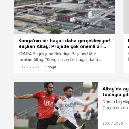
Konya'nın bir hayali daha gerçekleşiyor!
Başkan Altay: Projede çok önemli bir
dönüm noktasına ulaştık
KONYA Büyükşehir Belediye Başkanı Uğur
İbrahim Altay, “Konya'mızın bir hayali daha
gerçekleşiyor. Büyükşehir tarihinin en büyük
30.07.2026
Konya
kentsel dönüşüm projesinde çok önemli bir
dönüm noktasına ulaştık. Türk Silahlı
Kuvvetlerimize Ankara yolu üzerinde
kazandırdığımız, Türkiye'nin en modern
Altay'da ay
tesislerine büyük taşınma başladı” dedi.
toplayıp git
3'üncü Lig ek
Geçen sezon l
öncesi borç y
kulüpten ayrı
30.07.2026