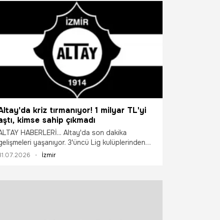
Altay'da kriz tırmanıyor! 1 milyar TL'yi
aştı, kimse sahip çıkmadı
ALTAY HABERLERİ... Altay'da son dakika
gelişmeleri yaşanıyor. 3'üncü Lig kulüplerinden
Altay'da yeni sezon öncesi yaşanan belirsizlik
31.07.2026
İzmir
had safhaya ulaştı.