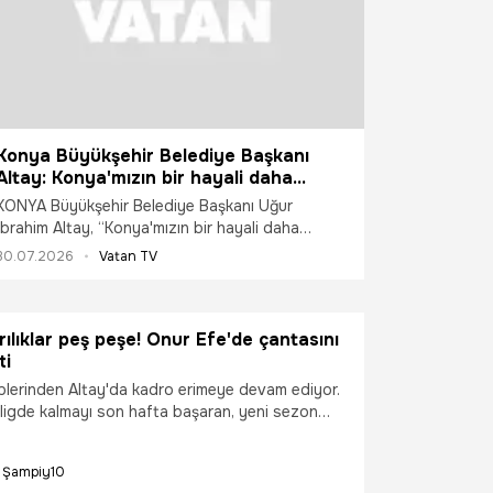
Konya Büyükşehir Belediye Başkanı
Altay: Konya'mızın bir hayali daha
gerçekleşiyor
KONYA Büyükşehir Belediye Başkanı Uğur
İbrahim Altay, “Konya'mızın bir hayali daha
gerçekleşiyor. Büyükşehir tarihinin en büyük
30.07.2026
Vatan TV
kentsel dönüşüm projesinde çok önemli bir
dönüm noktasına ulaştık. Türk Silahlı
Kuvvetlerimize Ankara yolu üzerinde
rılıklar peş peşe! Onur Efe'de çantasını
kazandırdığımız, Türkiye'nin en modern
ti
tesislerine büyük taşınma başladı” dedi.
iplerinden Altay'da kadro erimeye devam ediyor.
igde kalmayı son hafta başaran, yeni sezon
ükü nedeniyle yönetim kuramayan siyah-beyazlı
lan son futbolcu Onur Efe oldu.
Şampiy10