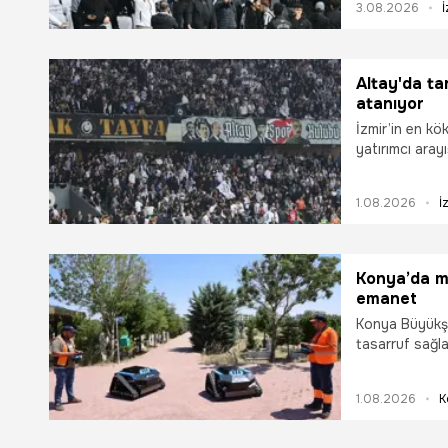
3.08.2026
İ
Altay'da ta
atanıyor
İzmir’in en kö
yatırımcı aray
günü mahkeme
devredecekleri
1.08.2026
İ
Konya’da me
emanet
Konya Büyükşe
tasarruf sağla
mücadelede uz
aldı.
1.08.2026
K