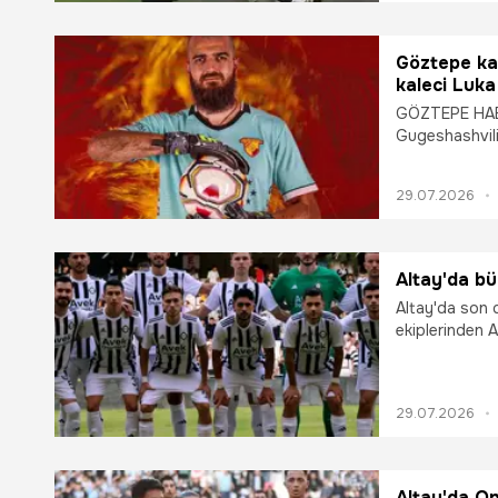
Göztepe kal
kaleci Luka
GÖZTEPE HABE
Gugeshashvili’
kadrosuna kat
29.07.2026
Altay'da bü
Altay'da son d
ekiplerinden A
yeni sezon ha
belirsizlik ha
29.07.2026
Altay'da On