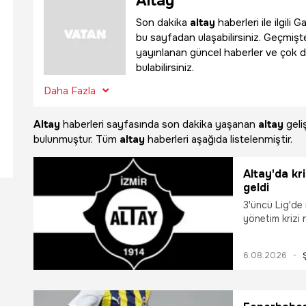
Altay
Son dakika
altay
haberleri ile ilgil
bu sayfadan ulaşabilirsiniz. Geçmişte
yayınlanan güncel haberler ve çok d
bulabilirsiniz.
Daha Fazla
Altay
haberleri sayfasında son dakika yaşanan
altay
geli
bulunmuştur. Tüm
altay
haberleri aşağıda listelenmiştir.
Altay'da kri
geldi
3'üncü Lig'de
yönetim krizi 
yarın topbaşı
6.08.2026