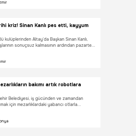
zmir
rihi kriz! Sinan Kanlı pes etti, kayyum
klü kulüplerinden Altay’da Başkan Sinan Kanlı,
ışlarının sonuçsuz kalmasının ardından pazartesi
ye başvurarak yönetimi kayyıma
ni açıkladı.
zmir
zarlıkların bakımı artık robotlara
hir Belediyesi, iş gücünden ve zamandan
mak için mezarlıklardaki yabancı otlarla
aktan kumandalı ot biçme robotlarını hizmete
onya