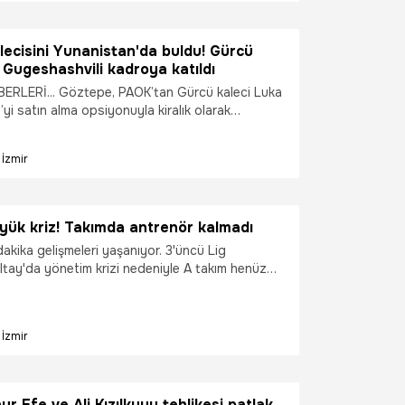
ecisini Yunanistan'da buldu! Gürcü
 Gugeshashvili kadroya katıldı
RLERİ... Göztepe, PAOK’tan Gürcü kaleci Luka
yi satın alma opsiyonuyla kiralık olarak
tı.
İzmir
yük kriz! Takımda antrenör kalmadı
akika gelişmeleri yaşanıyor. 3'üncü Lig
ltay'da yönetim krizi nedeniyle A takım henüz
zırlıklarına başlayamazken, altyapıda da
kim durumda.
İzmir
ur Efe ve Ali Kızılkuyu tehlikesi patlak