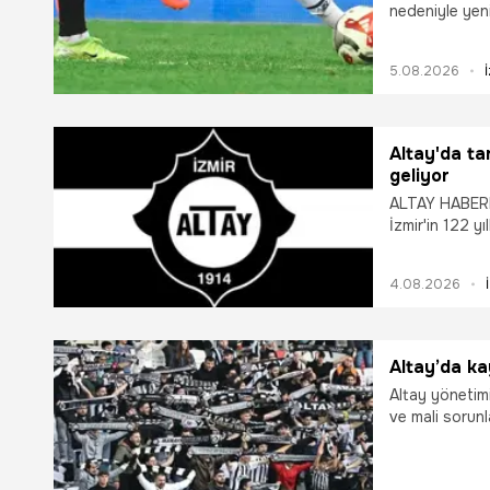
nedeniyle yen
duyurdu.
5.08.2026
Altay'da ta
geliyor
ALTAY HABERLE
İzmir'in 122 y
atanması tale
4.08.2026
Altay’da ka
Altay yönetim
ve mali sorunl
atanması tal