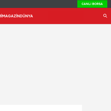
CANLI BORSA
İ
MAGAZİN
DÜNYA
Ara