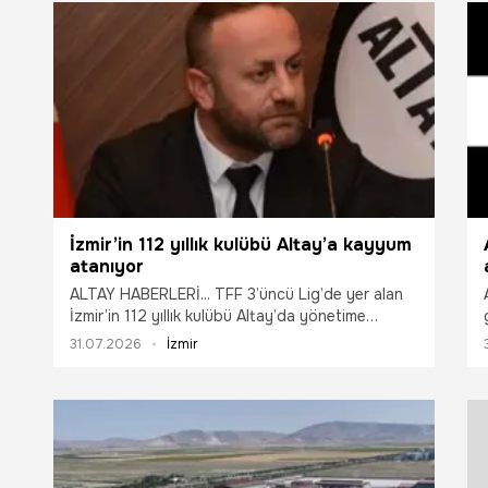
İzmir’in 112 yıllık kulübü Altay’a kayyum
atanıyor
ALTAY HABERLERİ... TFF 3’üncü Lig’de yer alan
İzmir’in 112 yıllık kulübü Altay’da yönetime
kayyum atanacağı açıklandı.
31.07.2026
İzmir