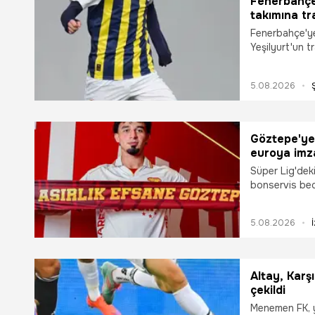
Fenerbahçe'
takımına tr
Fenerbahçe'ye
Yeşilyurt'un t
gelirinin yanı
temsilcisi Kar
5.08.2026
kadrosuna kat
Göztepe'ye m
euroya imza
Süper Lig'dek
bonservis bede
renklerine ba
Bayrakdar'ın 
5.08.2026
Altay, Karş
çekildi
Menemen FK, ya