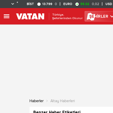
°
13.799
55.02
BİST
0
|
EURO
0,02
|
USD
Türkiye,
ŞE
HİRLER
Şehirlerinden Okunur
Haberler
Altay Haberleri
Benzer Haber Etiketleri