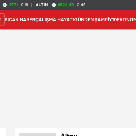
47.71
6524,49
0,19
|
ALTIN
0,49
SICAK HABER
ÇALIŞMA HAYATI
GÜNDEM
ŞAMPİY10
EKONOM