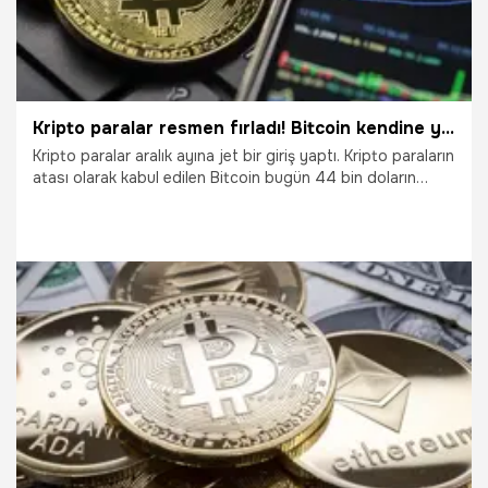
Kripto paralar resmen fırladı! Bitcoin kendine yeni zirve belirledi, rekor yükseliş sürecek
Kripto paralar aralık ayına jet bir giriş yaptı. Kripto paraların
atası olarak kabul edilen Bitcoin bugün 44 bin doların
üzerine yükseliş gerçekleştirdi. Peki kripto varlıklardaki
yükseliş ne kadar daha devam edecek? İşte yatırımcıyı
cezbedecek gelişmeler...
6.12.2023
Ekonomi