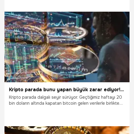
açıklamalarıyla düşüşe geçti. Açıklamaların etkisiyle 28.450
dolardan 26.760 dolara geriledi. Bu sabah 27.300 doların
üzerine çıksa da günlük kaybı yüzde 3.2 oldu. İşte kripto
para fiyatlarında son durum...
23.03.2023
Ekonomi
Kripto parada bunu yapan büyük zarar ediyor! Yatırımcıya kritik uyarı geldi
Kripto parada dalgalı seyir sürüyor. Geçtiğimiz haftayı 20
bin doların altında kapatan bitcoin gelen verilerle birlikte
yeni haftaya 20 bin doların üstünde başladı. Blockchain ve
Metaverse Teknoloji Danışmanı Devrim Danyal, yatırımcının
yaptığı en büyük hatanın altını çizerek kritik uyarılarda
bulundu.