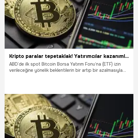
Kripto paralar tepetaklak! Yatırımcılar kazanımlarını bir anda kaybetti, Bitcoin'e EFT şoku
ABD’de ilk spot Bitcoin Borsa Yatırım Fonu’na (ETF) izin
verileceğine yönelik beklentilerin bir artıp bir azalmasıyla
dalgalı seyir izleyen Bitcoin’de sular durulmuyor. İki yıl
aradan sonra ilk kez 2024’ün ilk günlerinde 45 bin doları
aşan Bitcoin, bu kazanımlarını geri verip 41 bin doların
altına düştükten sonra 47 bin 900 dolara kadar yükseldi.
Bu kez de, beklenen ETF onayının geldiğine yönelik
paylaşımın sahte çıkması piyasayı sarstı.
11.01.2024
Ekonomi