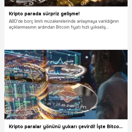
Kripto parada sürpriz gelişme!
ABD'de borç limiti müzakerelerinde anlaşmaya varıldığının
açıklanmasının ardından Bitcoin fiyatı hızlı yükseliş
gösterdi. Öte yandan kripto para piyasalarının hareketli
seyri sürüyor. Yatırımcılar tarafından görülen fiyat
değişimlerinin nedenleri araştırılıyor ve günlük olarak kripto
para fiyatlarındaki artış ve azalışlar yakından takip ediliyor,
analizler ve uzman görüşleri eşliğinde yatırım konusunda
bir tasarruf oluşturma imkanı doğuyor. İşte kripto para
fiyatlarıyla ilgili son durum...
30.05.2023
Ekonomi
Kripto paralar yönünü yukarı çevirdi! İşte Bitcon, Ethereum ve alt coinlerde son durum