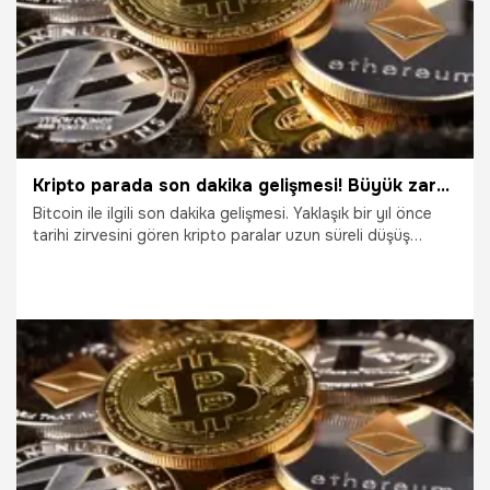
Kripto parada son dakika gelişmesi! Büyük zarar ettirdi
Bitcoin ile ilgili son dakika gelişmesi. Yaklaşık bir yıl önce
tarihi zirvesini gören kripto paralar uzun süreli düşüş
trendinin ardından durgun seyre yöneldi. Bitcoin aylardır
19 bin dolar seviyesindeyken güncelleme ile yükselmesi
beklenen Ethereum da düşüşe geçti. İşte kripto para
piyasası ile ilgili merak edilen tüm detaylar...
15.10.2022
Ekonomi