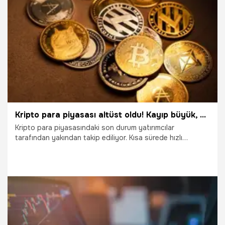
20.05.2022
Ekonomi
Kripto para piyasası altüst oldu! Kayıp büyük, Bitcoin, Ethereum, Ripple ve Shiba Inu...
Kripto para piyasasındaki son durum yatırımcılar
tarafından yakından takip ediliyor. Kısa sürede hızlı
yükseliş içine giren kripto paralar yatırımcısına adeta
yalancı bahar yaşattı. Piyasada güç kaybı yeniden
belirmeye başladı. Küçük fiyat hareketleriyle yatırımcılarını
heyecanlandıran kripto paralar bu kez sert düştü.
Piyasanın en büyük oyuncu Bitcoin'de de kayıp büyüyor.
Bitcoin yeniden 40 bin dolar seviyelerine geriledi.
11.04.2022
Ekonomi