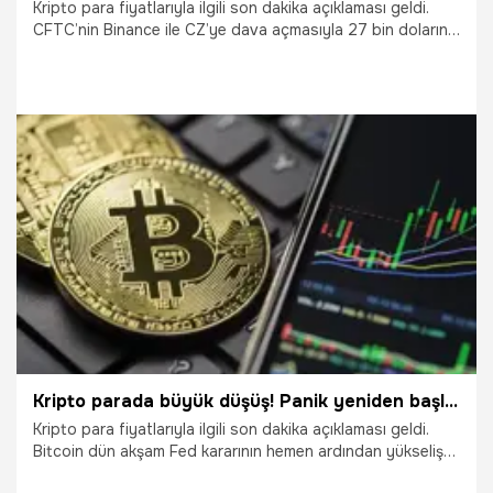
Kripto para fiyatlarıyla ilgili son dakika açıklaması geldi.
CFTC’nin Binance ile CZ’ye dava açmasıyla 27 bin doların
altına inen Bitcoin, yönünü yeniden yukarı çevirdi. Peki
Bitcoin’de yükseliş devam eder mi? Kritik seviyeler nerede?
İşte kripto para fiyatlarında son durum...
30.03.2023
Ekonomi
Kripto parada büyük düşüş! Panik yeniden başladı
Kripto para fiyatlarıyla ilgili son dakika açıklaması geldi.
Bitcoin dün akşam Fed kararının hemen ardından yükseliş
yaşasa da Fed Başkanı Powell'ın beklenenden şahin