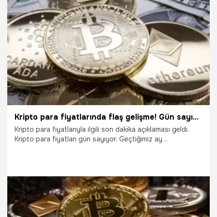
uyandırıyor. Peki ‘Altın Haç’ nedir? Bitcoin’de tahminler
neler? İşte detaylar...
10.08.2023
Ekonomi
Kripto para fiyatlarında flaş gelişme! Gün sayıyor
Kripto para fiyatlarıyla ilgili son dakika açıklaması geldi.
Kripto para fiyatları gün sayıyor. Geçtiğimiz ay
gerçekleştirilen para politikası kurulu toplantısında faiz
oranını sabit tutma kararı alan ABD merkez bankası FED,
temmuz toplantısı için 25-26 Temmuz tarihlerinde bir
araya gelecek. Kripto para piyasaları, ABD merkez
bankasından çıkacak faiz kararına odaklandı. İşte kripto
para fiyatlarıyla ilgili tüm detaylar...
20.07.2023
Ekonomi