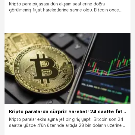
Kripto para piyasası dün akşam saatlerine doğru
görülmemiş fiyat hareketlerine sahne oldu. Bitcoin önce
dakikalar içerisinde yüzde 10 artarak 30 bin dolara
dokundu, ardından sert düştü. Peki piyasayı ne etkiledi?
Konuyla ilgili Bitay Araştırma Departmanı Analisti Betül
Yavuz önemli uyarılarda bulundu. İşte detaylar...
17.10.2023
Ekonomi
Kripto paralarda sürpriz hareket! 24 saatte fırladı, kendine yeni zirve belirledi
Kripto paralar ekim ayına jet bir giriş yaptı. Bitcoin son 24
saatte yüzde 4’ün üzerinde artışla 28 bin doların üzerine
çıktı ve son 6 haftanın en yüksek seviyesini gördü.