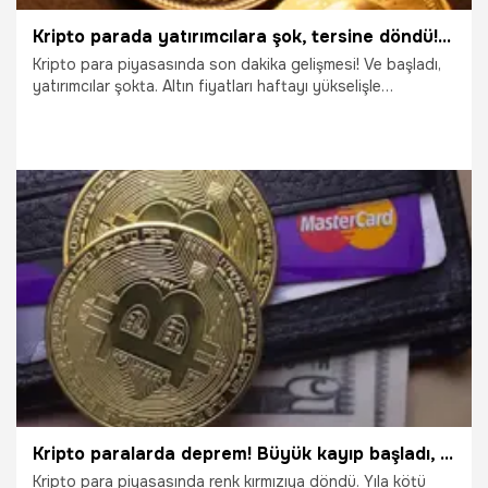
Kripto parada yatırımcılara şok, tersine döndü! Bitcoin, Ethereum, Binance coin, Cardano ve Solana...
Kripto para piyasasında son dakika gelişmesi! Ve başladı,
yatırımcılar şokta. Altın fiyatları haftayı yükselişle
kapatırken kripto para yatırımcılarına ters köşe yaptı. En
yüksek hacimli kripto para Bitcoin son 7 günde yüzde 8'İn
üzerinde değer kaybetti. Kripto para son 24 saatte de
yüzde 4'e yakın değer kaybederek 40 bin dolar
seviyesinden de uzaklaşarak 38 bin 800 dolar bandında
seyrediyor. İşte Bitcoin, Ethereum, Binance coin, Cardano
ve Solana’da son durum...
20.02.2022
Ekonomi
Kripto paralarda deprem! Büyük kayıp başladı, sert hareket sonrası Bitcoin, Ethereum ve...
Kripto para piyasasında renk kırmızıya döndü. Yıla kötü