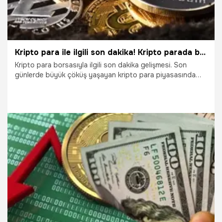
Kripto para ile ilgili son dakika! Kripto parada batan batana
Kripto para borsasıyla ilgili son dakika gelişmesi. Son
günlerde büyük çöküş yaşayan kripto para piyasasında
şirketler de zor duruma düştü. Dünyanın en büyük kripto
fonlama şirketi iflas başvurusunda bulundu. İşte detaylar...
15.07.2022
Ekonomi