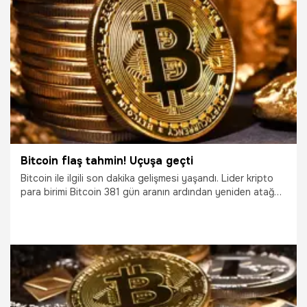
14.03.2023
Ekonomi
Bitcoin flaş tahmin! Uçuşa geçti
Bitcoin ile ilgili son dakika gelişmesi yaşandı. Lider kripto
para birimi Bitcoin 381 gün aranın ardından yeniden atağa
geçti. Kritik 20 bin dolar seviyesinin üzerine yükselen BTC
için yeniden umut veren tahminler yapıldı. SkyBridge
Capital‘in kurucusu Anthony Scaramucci, Bitcoin'in 2 yıl
içinde 50 ila 100 bin dolara yükselebileceğini dile getirdi.
Yatırımcı Bill Tai ise yükseliş öncesi 12 bin dolar dip
seviyelerinin gelebileceğini öngördüğünü söyledi.
16.01.2023
Ekonomi