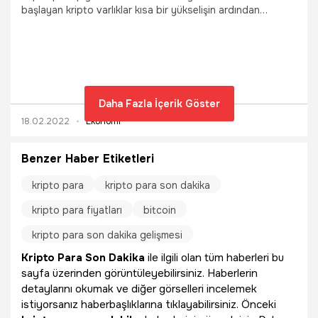
başlayan kripto varlıklar kısa bir yükselişin ardından
yeniden düşme eğilimine girdi. Kripto para piyasası
geçtiğimiz gün Ukrayna krizinin jeopolitik riskleri
körüklemesiyle büyük kayıp yaşadı. Bitcoin yüzde 7’nin
üzerinde düşerek 40 bin dolara kadar geri çekildi.
Bitcoin’de gerçekleşen satış baskısı kripto paraların
geneline yansıdı. İşte Bitcoin, Ethereum ve diğer
Daha Fazla İçerik Göster
altcoinlerde son durum...
18.02.2022
Ekonomi
Benzer Haber Etiketleri
kripto para
kripto para son dakika
kripto para fiyatları
bitcoin
kripto para son dakika gelişmesi
Kripto Para Son Dakika
ile ilgili olan tüm haberleri bu
sayfa üzerinden görüntüleyebilirsiniz. Haberlerin
detaylarını okumak ve diğer görselleri incelemek
istiyorsanız haberbaşlıklarına tıklayabilirsiniz. Önceki