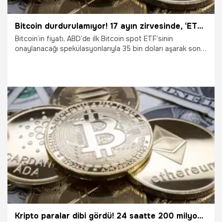
Bitcoin durdurulamıyor! 17 ayın zirvesinde, ‘ETF’ beklentisi ile uçuşa geçti
Bitcoin’in fiyatı, ABD’de ilk Bitcoin spot ETF’sinin
onaylanacağı spekülasyonlarıyla 35 bin doları aşarak son
17 ayın en yüksek seviyesine çıktı.
25.10.2023
Ekonomi
Kripto paralar dibi gördü! 24 saatte 200 milyon dolar buhar oldu