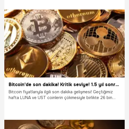
22.05.2022
Ekonomi
Bitcoin'de son dakika! Kritik seviye! 1.5 yıl sonra...
Bitcoin fiyatlarıyla ilgili son dakika gelişmesi! Geçtiğimiz
hafta LUNA ve UST coinlerin çökmesiyle birlikte 26 bin
700 dolar seviyesine inen Bitcoin, 1.5 yılın en düşük
seviyesini gördükten sonra toparlanma kaydetmişti. Lider
coin bugün kritik eşik sınırında işlem görüyor.