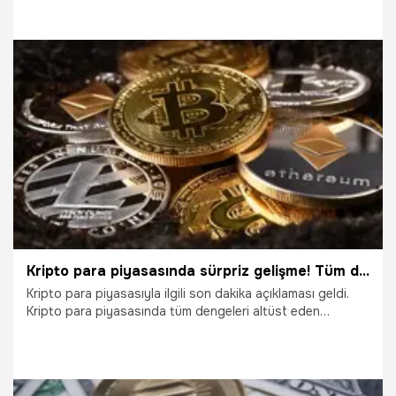
Ethereum da yüzde 2.5’in üzerinde artışla 1.700 doların
üzerine çıktı. Son dört yıldır ekim aylarının kripto paralar
için pozitif seyirle geçtiğini belirten uzmanlar, risk iştahının
sürmesi halinde BTC için ana direnç seviyesinin 30 bin
dolar, ETH için ise 2 bin dolar olduğunu kaydetti.
3.10.2023
Ekonomi
Kripto para piyasasında sürpriz gelişme! Tüm dengeler altüst oldu
Kripto para piyasasıyla ilgili son dakika açıklaması geldi.
Kripto para piyasasında tüm dengeleri altüst eden
gelişmeler yaşandı. Kripto para piyasasının düşük hacimle
seyretmesi akıllara ‘yatırımcılar piyasadan kaçtı mı?’
sorusunu getirirken, 2023 yılı başlarından itibaren
Bitcoin’de oluşan ‘Altın Haç’ formasyonu büyük merak