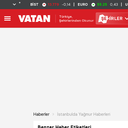
°
13.779
55.25
BİST
-0,14
|
EURO
0,43
|
U
Türkiye,
ŞE
HİRLER
Şehirlerinden Okunur
Haberler
İstanbulda Yağmur Haberleri
Benzer Haber Etiketleri