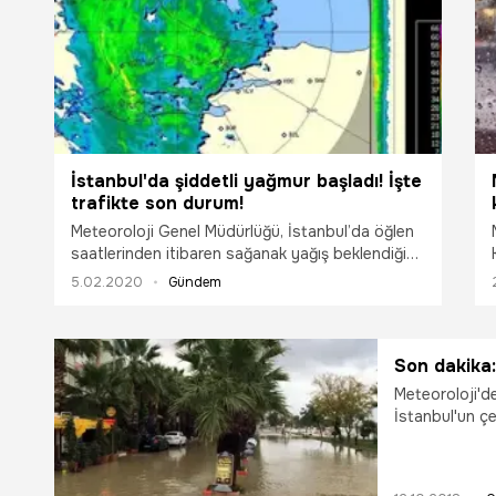
ile birlikte pek çok kişi de Kestane karası
fırtınasını merak ediyor. Peki, Kestane karası
fırtınası nedir, ne zaman olur? Kestane karası
fırtınası ne zaman başlıyor? İşte Kestane karası
fırtınası hakkında merak edilenler...
İstanbul'da şiddetli yağmur başladı! İşte
trafikte son durum!
Meteoroloji Genel Müdürlüğü, İstanbul’da öğlen
saatlerinden itibaren sağanak yağış beklendiğini
açıklayarak, vatandaşları su baskınları ve
5.02.2020
Gündem
ulaşımda aksamalara karşı uyarmıştı. Beklenen
şiddetli yağmur İstanbul'da etkisini göstermeye
başladı. Yağmurla birlikte trafikte de yoğunluk
yaşanmaya başlandı.
Son dakika: 
Meteoroloji'd
İstanbul'un çeş
altında kaldı.