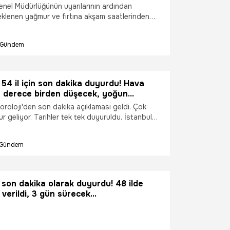
enel Müdürlüğünün uyarılarının ardından
eklenen yağmur ve fırtına akşam saatlerinden
i olmaya başladı. Etkisini gösteren yağış ve fırtına
ndaşlar zor anlar yaşadı. Fırtına nedeniyle
Gündem
e güçlük çekerken, bazı vatandaşların ise
n kafasına plastik poşet geçirdikleri görüldü.
 54 il için son dakika duyurdu! Hava
0 derece birden düşecek, yoğun
iyor! İstanbul, Ankara dahil...
eoroloji'den son dakika açıklaması geldi. Çok
r geliyor. Tarihler tek tek duyuruldu. İstanbul
ara'da yağışların başlayacağı zaman açıklandı.
ünlük güneşlik olurken, bir gün yağmur yağıyor.
Gündem
zaman tam olarak düzeleceği merak ediliyor.
an Şen, önümüzdeki 10 gün içerisinde en sıcak
duğunu belirterek, yağışların başlayacağı tarihi
bul'a da yağış geliyor. Sıcaklıklar 10 derece
 son dakika olarak duyurdu! 48 ilde
k. Meteoroloji de bugün ve önümüzdeki günler
 verildi, 3 gün sürecek…
minlerini duyurdu. Son dakika hava durumu