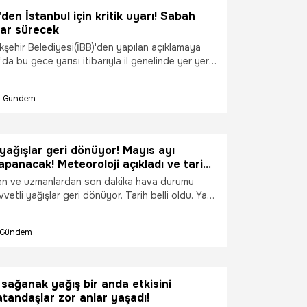
ağanak yağmur bekleniyor. Meteoroloji'nin günler
'den İstanbul için kritik uyarı! Sabah
ğı harita değişti. Yeni haritaya göre İstanbul,
dar sürecek
de yağmur bekleniyor mu? İşte tüm detaylar...
kşehir Belediyesi(İBB)'den yapılan açıklamaya
’da bu gece yarısı itibarıyla il genelinde yer yer
gürültülü sağanak yağış geçişleri yaşanması
OM, ani baskınlar şeklinde düşecek yağışa karşı
Gündem
ası uyarısında bulundu.
ağışlar geri dönüyor! Mayıs ayı
panacak! Meteoroloji açıkladı ve tarih
laş uyarı...
en ve uzmanlardan son dakika hava durumu
vetli yağışlar geri dönüyor. Tarih belli oldu. Yaz
ı ancak soğuk ve yağışlı hava dalgası yurdu terk
 bazı illerde yağmur var. Pazar günü ise yağış
Gündem
yısı artıyor. Yeni haftanın ilk gününden itibaren
r başlayacak. Sıcaklıklarda bir değişiklik
ğmurla başlayan mayıs ayı yağmurlu bitecek gibi
ki hava nasıl olacak? Hangi illerde yağmur
 sağanak yağış bir anda etkisini
son dakika hava durumu açıklamaları ve il il
atandaşlar zor anlar yaşadı!
.