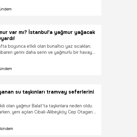
ündem
ur var mı? İstanbul'a yağmur yağacak
yardı!
fta boyunca etkili olan bunaltıcı yaz sıcakları,
ibaren yerini daha serin ve yağmurlu bir havaya
rlanıyor. İBB, kuvvetli yağışların sebep
 sel, su baskını, yıldırım, yerel dolu yağışı, yağış
ündem
li rüzgâr, ulaşımda aksamalar gibi olumsuz
tedbirlerini aldı. Vatandaşlar da dikkatli ve
rı istendi.
şanan su taşkınları tramvay seferlerini
kili olan yağmur Balat'ta taşkınlara neden oldu.
arken, yeni açılan Cibali-Alibeyköy Cep Otagarı
ferleri durdu.
Gündem