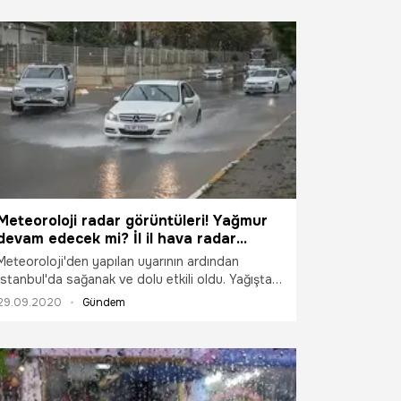
Meteoroloji radar görüntüleri! Yağmur
devam edecek mi? İl il hava radar
görüntüleri
Meteoroloji'den yapılan uyarının ardından
İstanbul'da sağanak ve dolu etkili oldu. Yağıştan
hemen önce boğaz ve çevresindeki siyah
29.09.2020
Gündem
bulutlar gündüzü geceye çevirdi. İstanbul'da
aralıklı sağanak olarak başlayan yağış devam
ediyor. Yağışa hazırlıksız yakalanan vatandaşlar
or anlar yaşadı. Yağış nedeniyle D-100 kara
yolu ve TEM oto yolunda trafik yoğunluğu