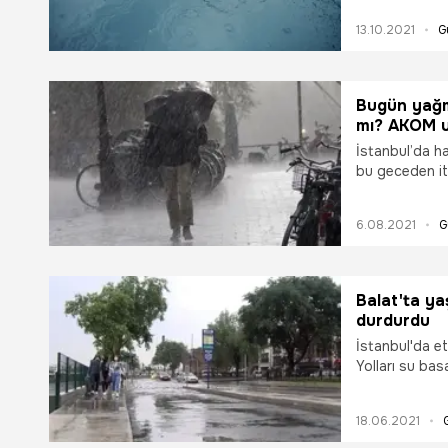
13.10.2021
G
Bugün yağm
mı? AKOM u
İstanbul’da ha
bu geceden it
bırakmaya hazı
olabileceği ani
6.08.2021
G
anında kuvvet
şartlara karşı 
tedbirli olmala
Balat'ta ya
durdurdu
İstanbul'da et
Yolları su bas
tramvayının se
18.06.2021