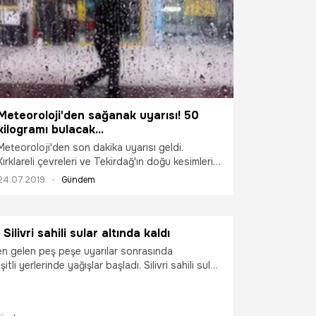
oluştu. Bu haberlerin ardından pek çok kişi de
meteoroloji hava radarını araştırıyor. Peki,
Yağmur devam edecek mi? Yağmur ne zaman
duracak? İşte il il Meteoroloji radar görüntüleri...
Meteoroloji'den sağanak uyarısı! 50
kilogramı bulacak...
Meteoroloji'den son dakika uyarısı geldi.
Kırklareli çevreleri ve Tekirdağ'ın doğu kesimleri
ile İstanbul'un Avrupa yakasının batı
24.07.2019
Gündem
kesimlerinde kuvvetli ve gök gürültülü sağanak
bekleniyor.Meydana gelebilecek ani sel, su
baskını, yıldırım gibi olumsuzluklara karşı dikkatli
Silivri sahili sular altında kaldı
ve tedbirli olunması istenirken metrekareye 21-
50 kilogram yağışın düşeceği tahmin ediliyor.
en gelen peş peşe uyarılar sonrasında
itli yerlerinde yağışlar başladı. Silivri sahili sular