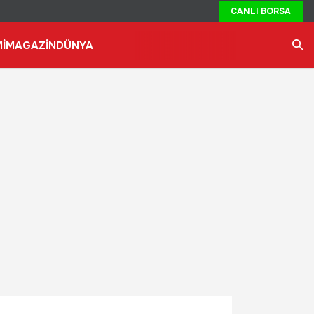
CANLI BORSA
İ
MAGAZİN
DÜNYA
Ara