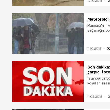
12.10.2018
G
Meteoroloji
Marmara'nın 
sağanağın, bu a
yakası ile Kır
ediliyor
11.10.2018
G
Son dakika:
çarpıcı foto
İstanbul'da öğ
koşulları sıra
yağışı cep te
araçlar altgeçi
11.09.2018
G
ulaşımını aksat