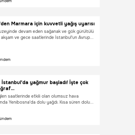
ündem
'den Marmara için kuvvetli yağış uyarısı
kuzeyinde devam eden sağanak ve gök gürültülü
kşam ve gece saatlerinde İstanbul'un Avrupa
klareli ve Tekirdağ'da kuvvetli olacağı tahmin
ündem
 İstanbul'da yağmur başladı! İşte çok
ğraf...
len saatlerinde etkili olan olumsuz hava
sında Yenibosna'da dolu yağdı. Kısa süren dolu
lefonu kamerasıyla görüntülendi. Hadımköy'de
tte mahsur kaldı. Sağanak yağış hava ve kara
ündem
tı.