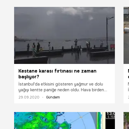
Kestane karası fırtınası ne zaman
başlıyor?
İstanbul'da etkisini gösteren yağmur ve dolu
yağışı kentte paniğe neden oldu. Hava birden
gündüzden geceye döndü. Yer yer dolu
29.09.2020
Gündem
yağışlarının görüldüğü İstanbul'da bazı
semtlerde baskınlara neden oldu. Uzmanlar
öğleden sonra yağmurun hızını azaltacağını
akşam saatlerinde yine şiddetli yağışların
z
görüleceğini belirtiyor. İstanbul'daki yağışlı hava