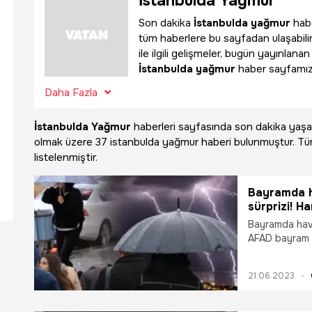
İstanbulda Yağmur
Son dakika
İstanbulda yağmur
habe
tüm haberlere bu sayfadan ulaşabil
ile ilgili gelişmeler, bugün yayınlan
İstanbulda yağmur
haber sayfamızda
Daha Fazla
İstanbulda Yağmur
haberleri sayfasında son dakika ya
olmak üzere
37 istanbulda yağmur haberi bulunmuştur. T
listelenmiştir.
Bayramda ha
sürprizi! Har
Bayramda hava 
AFAD bayram ta
değiştirdi. B
Meteoroloji'n
21.06.2023
Bayramını mem
olmadığını me
hava durumu t