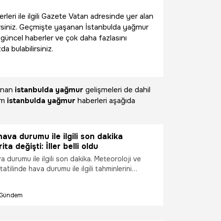
rleri ile ilgili Gazete Vatan adresinde yer alan
irsiniz. Geçmişte yaşanan İstanbulda yağmur
an güncel haberler ve çok daha fazlasını
 bulabilirsiniz.
şanan
istanbulda yağmur
gelişmeleri de dahil
üm
istanbulda yağmur
haberleri aşağıda
va durumu ile ilgili son dakika
ita değişti: İller belli oldu
durumu ile ilgili son dakika. Meteoroloji ve
tilinde hava durumu ile ilgili tahminlerini
ayramda hava durumunu merak eden vatandaşlar
in uyarılarına odaklanmış durumda. Kurban
Gündem
leketinde geçirmek isteyenler yağmur olup
rak ediyor. Meteoroloji Genel Müdürlüğü yeni
ahmin haritasını yayınladı. Buna göre çok