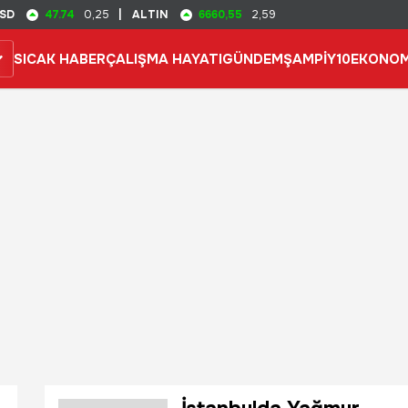
47.74
6660,55
SD
0,25
|
ALTIN
2,59
SICAK HABER
ÇALIŞMA HAYATI
GÜNDEM
ŞAMPİY10
EKONOM