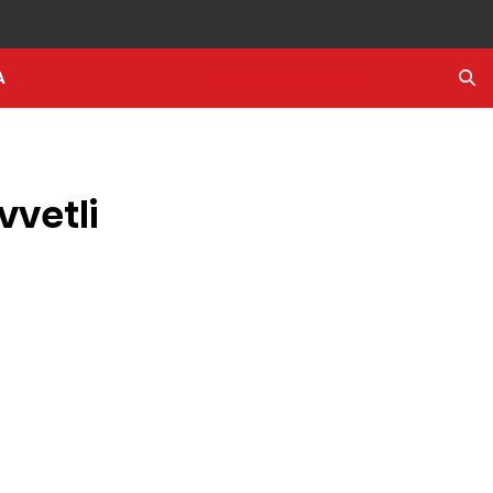
A
Ara
vvetli