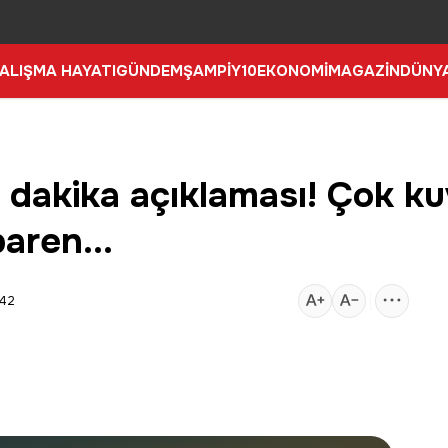
ALIŞMA HAYATI
GÜNDEM
ŞAMPİY10
EKONOMİ
MAGAZİN
DÜNY
 dakika açıklaması! Çok ku
baren...
:42