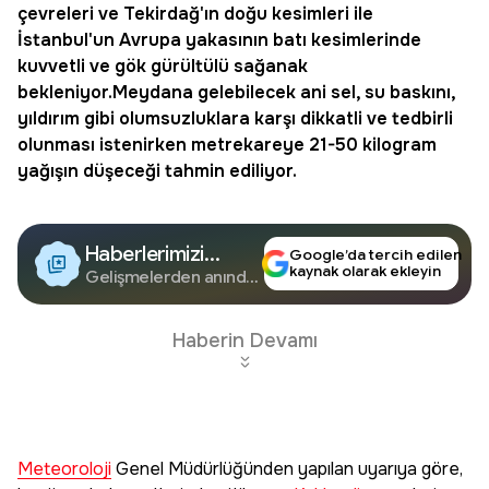
çevreleri ve
Tekirdağ
'ın doğu kesimleri ile
İstanbul
'un Avrupa yakasının batı kesimlerinde
kuvvetli ve gök gürültülü
sağanak
bekleniyor.Meydana gelebilecek ani sel, su baskını,
yıldırım gibi olumsuzluklara karşı dikkatli ve tedbirli
olunması istenirken metrekareye 21-50 kilogram
yağışın düşeceği tahmin ediliyor.
Haberlerimizi
Google’da tercih edilen
kaynak olarak ekleyin
Google'da Takip
Gelişmelerden anında
haberdar olun.
Edin
Haberin Devamı
Meteoroloji
Genel Müdürlüğünden yapılan uyarıya göre,