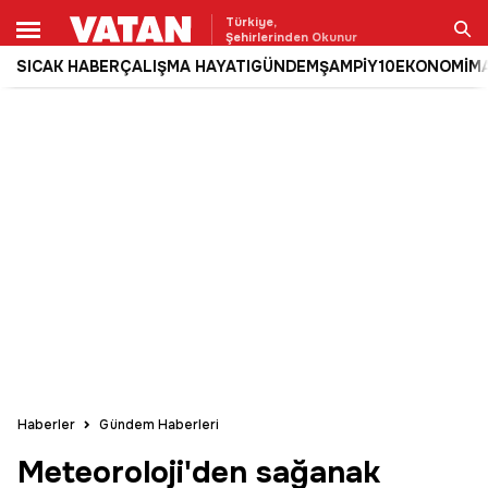
Türkiye,
Şehirlerinden Okunur
SICAK HABER
ÇALIŞMA HAYATI
GÜNDEM
ŞAMPİY10
EKONOMİ
M
Ara
Haberler
Gündem Haberleri
Meteoroloji'den sağanak