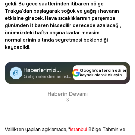
geldi. Bu gece saatlerinden itibaren bölge
Trakya'dan başlayarak soğuk ve yağışlı havanın
etkisine girecek. Hava sıcaklıklarının perşembe
gününden itibaren hissedilir derecede azalacağı,
önümüzdeki hafta başına kadar mevsim
normallerinin altında seyretmesi beklendiği
kaydedildi.
Haberlerimizi
Google’da tercih edilen
kaynak olarak ekleyin
Google'da Takip
Gelişmelerden anında
haberdar olun.
Edin
Haberin Devamı
Valilikten yapılan açıklamada, "
İstanbul
Bölge Tahmin ve