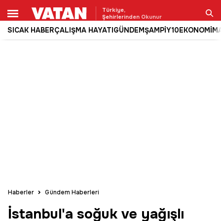
Türkiye,
Şehirlerinden Okunur
SICAK HABER
ÇALIŞMA HAYATI
GÜNDEM
ŞAMPİY10
EKONOMİ
M
Ara
Haberler
Gündem Haberleri
İstanbul'a soğuk ve yağışlı